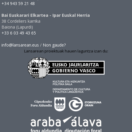
+34 943 59 21 48
Bai Euskarari Elkartea - Ipar Euskal Herria
38 Cordeliers karrika
Baiona (Lapurdi)
+33 6 03 49 43 65
info@lansarean.eus
/
Non gaude?
Lansarean proiektuak hauen laguntza izan du: