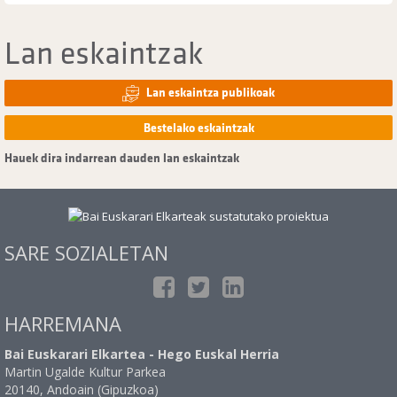
Lan eskaintzak
Lan eskaintza publikoak
Bestelako eskaintzak
Hauek dira indarrean dauden lan eskaintzak
SARE SOZIALETAN
HARREMANA
Bai Euskarari Elkartea - Hego Euskal Herria
Martin Ugalde Kultur Parkea
20140, Andoain (Gipuzkoa)