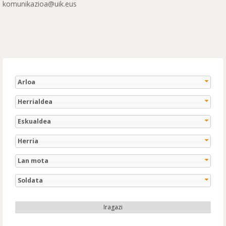
komunikazioa@uik.eus
Arloa
Herrialdea
Eskualdea
Herria
Lan mota
Soldata
Iragazi