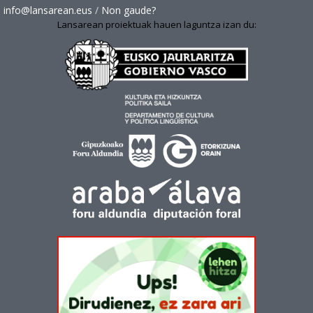
info@lansarean.eus
/
Non gaude?
Lansarean proiektuak hauen laguntza izan du: