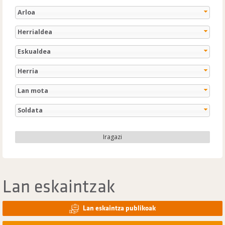
Arloa
Herrialdea
Eskualdea
Herria
Lan mota
Soldata
Iragazi
Lan eskaintzak
Lan eskaintza publikoak