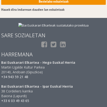
Bestelako eskaintzak
Hauek dira indarrean dauden lan eskaintzak
SARE SOZIALETAN
HARREMANA
Bai Euskarari Elkartea - Hego Euskal Herria
Martin Ugalde Kultur Parkea
20140, Andoain (Gipuzkoa)
+34 943 59 21 48
Bai Euskarari Elkartea - Ipar Euskal Herria
38 Cordeliers karrika
Baiona (Lapurdi)
+33 6 03 49 43 65