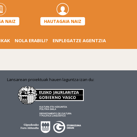
HAUTAGAIA NAIZ
SA NAIZ
IKAK
NOLA ERABILI?
ENPLEGATZE AGENTZIA
Lansarean proiektuak hauen laguntza izan du: