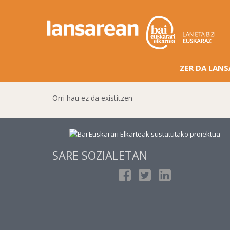
ZER DA LAN
Orri hau ez da existitzen
SARE SOZIALETAN