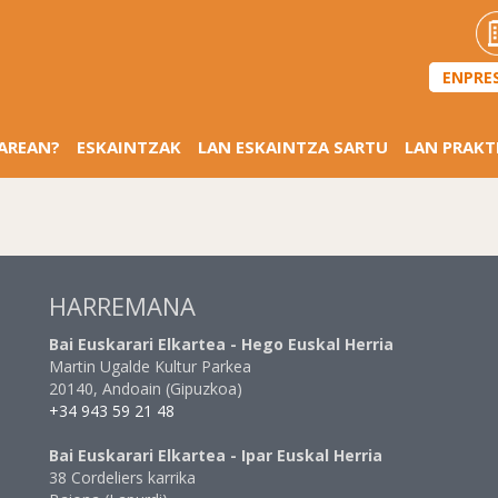
ENPRE
SAREAN?
ESKAINTZAK
LAN ESKAINTZA SARTU
LAN PRAKT
HARREMANA
Bai Euskarari Elkartea - Hego Euskal Herria
Martin Ugalde Kultur Parkea
20140, Andoain (Gipuzkoa)
+34 943 59 21 48
Bai Euskarari Elkartea - Ipar Euskal Herria
38 Cordeliers karrika