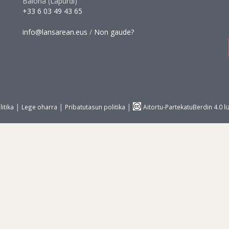
Baiona (Lapurdi)
+33 6 03 49 43 65
info@lansarean.eus
/
Non gaude?
|
|
|
itika
Lege oharra
Pribatutasun politika
Aitortu-PartekatuBerdin 4.0 li