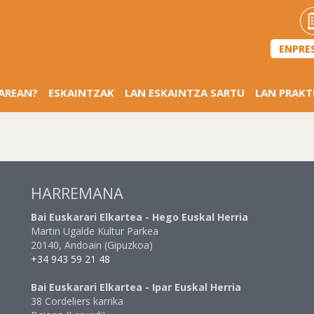
ENPRE
SAREAN?
ESKAINTZAK
LAN ESKAINTZA SARTU
LAN PRAKT
HARREMANA
Bai Euskarari Elkartea - Hego Euskal Herria
Martin Ugalde Kultur Parkea
20140, Andoain (Gipuzkoa)
+34 943 59 21 48
Bai Euskarari Elkartea - Ipar Euskal Herria
38 Cordeliers karrika