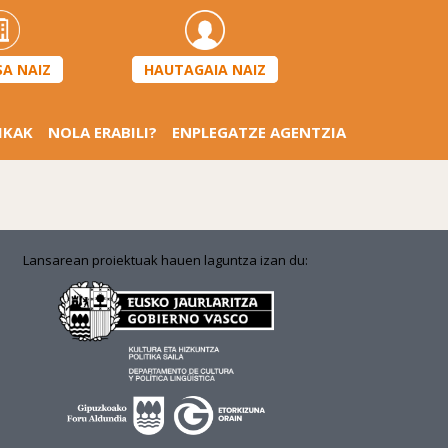
HAUTAGAIA NAIZ
SA NAIZ
IKAK
NOLA ERABILI?
ENPLEGATZE AGENTZIA
Lansarean proiektuak hauen laguntza izan du: