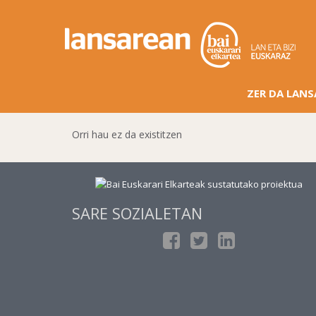
ZER DA LAN
Orri hau ez da existitzen
SARE SOZIALETAN