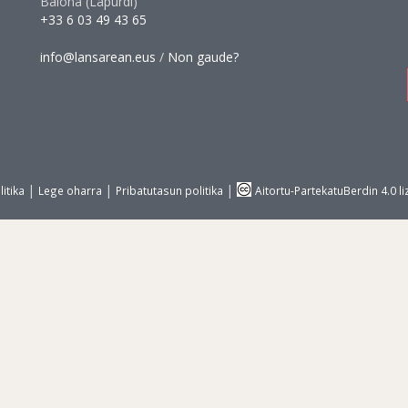
Baiona (Lapurdi)
+33 6 03 49 43 65
info@lansarean.eus
/
Non gaude?
|
|
|
itika
Lege oharra
Pribatutasun politika
Aitortu-PartekatuBerdin 4.0 li