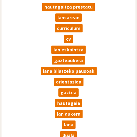
hautagaitza prestatu
lansarean
curriculum
cv
lan eskaintza
gazteaukera
lana bilatzeko pausoak
orientazioa
gaztea
hautagaia
lan aukera
lana
duala