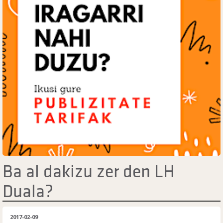
Ba al dakizu zer den LH
Duala?
2017-02-09