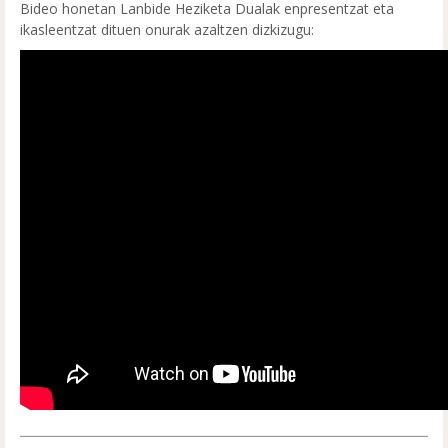
Bideo honetan Lanbide Heziketa Dualak enpresentzat eta
ikasleentzat dituen onurak azaltzen dizkizugu: