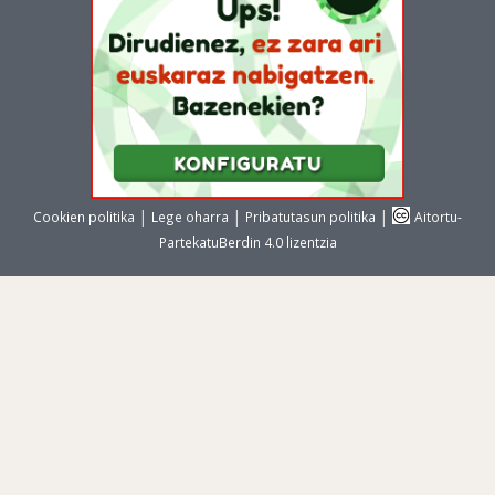
|
|
|
Cookien politika
Lege oharra
Pribatutasun politika
Aitortu-
PartekatuBerdin 4.0 lizentzia