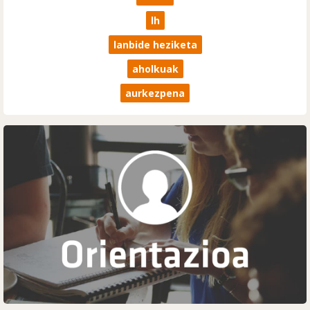
lh
lanbide heziketa
aholkuak
aurkezpena