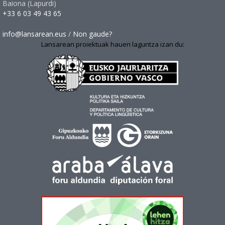
Baiona (Lapurdi)
+33 6 03 49 43 65
info@lansarean.eus
/
Non gaude?
Lansarean proiektuak hauen laguntza izan du: