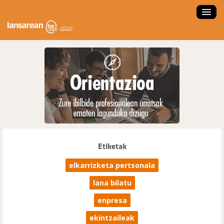
ZER DA LANSAREAN?
ESKAINTZAK
LANBIDE ORIENTAZIOA
FORMAKUNTZA IKASTAROAK
LAN ESKAINTZA SARTU
LAN PRAKTIKAK
Etiketak
ENPRESA NAIZ
elkarrizketa pertsonala
HAUTAGAIA NAIZ
lana bilatu
NOLA ERABILI?
enpresa
ENPLEGATZE AGENTZIA
ekintzaileak