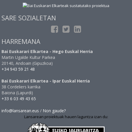
SARE SOZIALETAN
HARREMANA
Bai Euskarari Elkartea - Hego Euskal Herria
Martin Ugalde Kultur Parkea
20140, Andoain (Gipuzkoa)
+34 943 59 21 48
Bai Euskarari Elkartea - Ipar Euskal Herria
38 Cordeliers karrika
Baiona (Lapurdi)
+33 6 03 49 43 65
info@lansarean.eus
/
Non gaude?
Lansarean proiektuak hauen laguntza izan du: