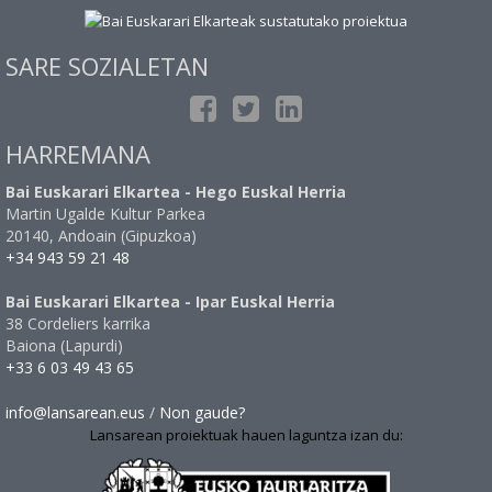
SARE SOZIALETAN
HARREMANA
Bai Euskarari Elkartea - Hego Euskal Herria
Martin Ugalde Kultur Parkea
20140, Andoain (Gipuzkoa)
+34 943 59 21 48
Bai Euskarari Elkartea - Ipar Euskal Herria
38 Cordeliers karrika
Baiona (Lapurdi)
+33 6 03 49 43 65
info@lansarean.eus
/
Non gaude?
Lansarean proiektuak hauen laguntza izan du: