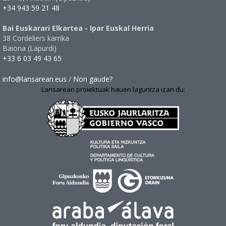
+34 943 59 21 48
Bai Euskarari Elkartea - Ipar Euskal Herria
38 Cordeliers karrika
Baiona (Lapurdi)
+33 6 03 49 43 65
info@lansarean.eus
/
Non gaude?
Lansarean proiektuak hauen laguntza izan du: