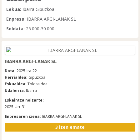
Lekua:
Ibarra Gipuzkoa
Enpresa:
IBARRA ARGI-LANAK SL
Soldata:
25.000-30.000
IBARRA ARGI-LANAK SL
Data:
2025-Ira-22
Herrialdea:
Gipuzkoa
Eskualdea:
Tolosaldea
Udalerria:
Ibarra
Eskaintza noizarte:
2025-Urr-31
Enpresaren izena:
IBARRA ARGI-LANAK SL
3 izen emate