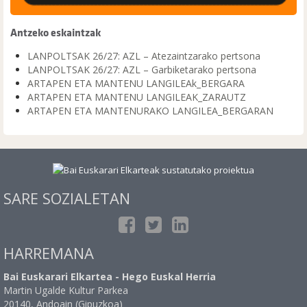
Antzeko eskaintzak
LANPOLTSAK 26/27: AZL – Atezaintzarako pertsona
LANPOLTSAK 26/27: AZL – Garbiketarako pertsona
ARTAPEN ETA MANTENU LANGILEAk_BERGARA
ARTAPEN ETA MANTENU LANGILEAK_ZARAUTZ
ARTAPEN ETA MANTENURAKO LANGILEA_BERGARAN
SARE SOZIALETAN
HARREMANA
Bai Euskarari Elkartea - Hego Euskal Herria
Martin Ugalde Kultur Parkea
20140, Andoain (Gipuzkoa)