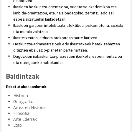
baloratzea.
Ikasleen hezkuntza-orientazioa, orientazio akademikoa eta
lanbide-orientazioa, eta, hala badagokio, zerbitzu edo sail
espezializatuekin lankidetzan.
Ikasleen garapen intelektuala, afektiboa, psikomotorra, soziala
eta morala zaintzea.
Ikastetxearen jarduera orokorrean parte hartzea.
Hezkuntza-administrazioek edo ikastetxeek berek zehazten
dituzten ebaluazio-planetan parte hartzea.
Dagozkion irakaskuntza-prozesuen ikerketa, esperimentazioa
eta etengabeko hobekuntza.
Baldintzak
Eskatutako ikasketak:
Historia.
Geografia.
Artearen Historia
Filosofia
Arte Ederrak
Etab.