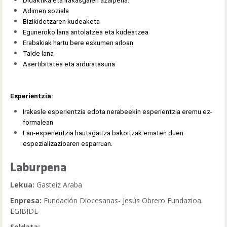
Didaktika eta irakasgaien azalpena.
Adimen soziala
Bizikidetzaren kudeaketa
Eguneroko lana antolatzea eta kudeatzea
Erabakiak hartu bere eskumen arloan
Talde lana
Asertibitatea eta arduratasuna
Esperientzia:
Irakasle esperientzia edota nerabeekin esperientzia eremu ez-
formalean
Lan-esperientzia hautagaitza bakoitzak ematen duen
espezializazioaren esparruan.
Laburpena
Lekua:
Gasteiz Araba
Enpresa:
Fundación Diocesanas- Jesús Obrero Fundazioa.
EGIBIDE
Soldata: