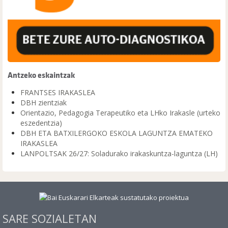
Antzeko eskaintzak
FRANTSES IRAKASLEA
DBH zientziak
Orientazio, Pedagogia Terapeutiko eta LHko Irakasle (urteko
eszedentzia)
DBH ETA BATXILERGOKO ESKOLA LAGUNTZA EMATEKO
IRAKASLEA
LANPOLTSAK 26/27: Soladurako irakaskuntza-laguntza (LH)
SARE SOZIALETAN