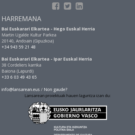
HARREMANA
Bai Euskarari Elkartea - Hego Euskal Herria
Martin Ugalde Kultur Parkea
20140, Andoain (Gipuzkoa)
+34 943 59 21 48
Bai Euskarari Elkartea - Ipar Euskal Herria
38 Cordeliers karrika
Baiona (Lapurdi)
+33 6 03 49 43 65
info@lansarean.eus
/
Non gaude?
Lansarean proiektuak hauen laguntza izan du: