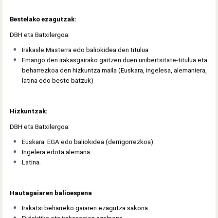
Bestelako ezagutzak:
DBH eta Batxilergoa:
Irakasle Masterra edo baliokidea den titulua
Emango den irakasgairako gaitzen duen unibertsitate-titulua eta
beharrezkoa den hizkuntza maila (Euskara, ingelesa, alemaniera,
latina edo beste batzuk)
Hizkuntzak:
DBH eta Batxilergoa:
Euskara: EGA edo baliokidea (derrigorrezkoa).
Ingelera edota alemana.
Latina.
Hautagaiaren balioespena
Irakatsi beharreko gaiaren ezagutza sakona