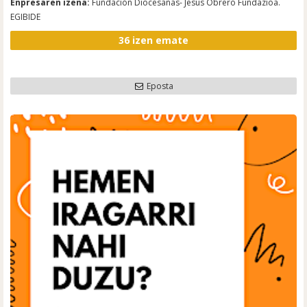
Enpresaren izena:
Fundación Diocesanas- Jesús Obrero Fundazioa.
EGIBIDE
36 izen emate
Eposta