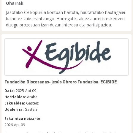
Oharrak
Jasotako CV kopurua kontuan hartuta, hautatutako hautagaiei
baino ez zaie erantzungo. Horregatik, aldez aurretik eskertzen
dizugu prozesuan izan duzun interesa eta partizipazioa.
Fundación Diocesanas- Jesús Obrero Fundazioa. EGIBIDE
Data:
2025-Api-09
Herrialdea:
Araba
Eskualdea:
Gasteiz
Udalerria:
Gasteiz
Eskaintza noizarte:
2026-Api-09