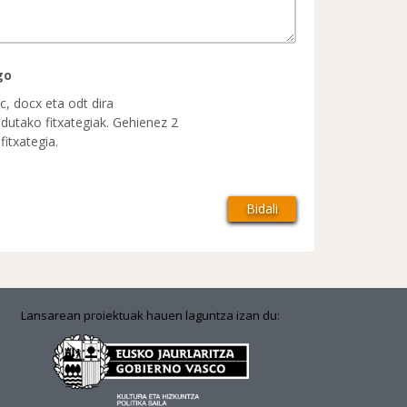
go
c, docx eta odt dira
dutako fitxategiak. Gehienez 2
itxategia.
Lansarean proiektuak hauen laguntza izan du: