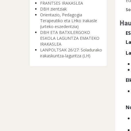
EG
FRANTSES IRAKASLEA
DBH zientziak
So
Orientazio, Pedagogia
Hau
Terapeutiko eta LHko Irakasle
(urteko eszedentzia)
DBH ETA BATXILERGOKO
E
ESKOLA LAGUNTZA EMATEKO
L
IRAKASLEA
LANPOLTSAK 26/27: Soladurako
L
irakaskuntza-laguntza (LH)
El
No