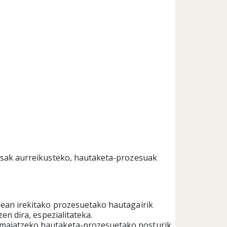
tsak aurreikusteko, hautaketa-prozesuak
ean irekitako prozesuetako hautagairik
n dira, espezialitateka.
maiatzeko hautaketa-prozesuetako posturik