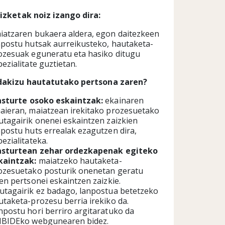
rizketak noiz izango dira:
iatzaren bukaera aldera, egon daitezkeen
npostu hutsak aurreikusteko, hautaketa-
ozesuak eguneratu eta hasiko ditugu
ezialitate guztietan.
dakizu hautatutako pertsona zaren?
asturte osoko eskaintzak:
ekainaren
aieran, maiatzean irekitako prozesuetako
utagairik onenei eskaintzen zaizkien
npostu huts errealak ezagutzen dira,
ezialitateka.
asturtean zehar ordezkapenak egiteko
kaintzak:
maiatzeko hautaketa-
ozesuetako posturik onenetan geratu
ren pertsonei eskaintzen zaizkie.
utagairik ez badago, lanpostua betetzeko
utaketa-prozesu berria irekiko da.
npostu hori berriro argitaratuko da
IBIDEko webgunearen bidez.