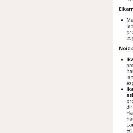
Elkar
Ma
la
pr
esp
Noiz 
I
k
am
ha
la
esp
Ik
es
pr
di
Ha
ha
La
EG