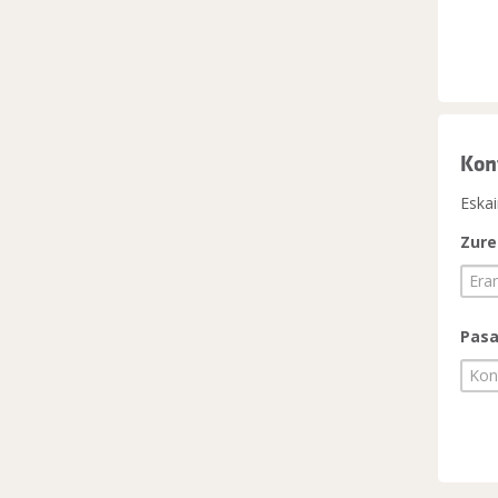
Kon
Eskai
Zure
Pasa