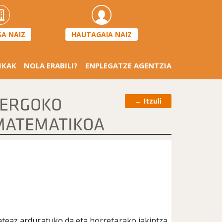
HAUTAGAIA NAIZ
SA NAIZ
IKAK
NOLA ERABILI?
ENPLEGATZE AGENTZIA
LERGOKO
←
Itzuli
 MATEMATIKOA
teaz arduratuko da eta horretarako jakintza