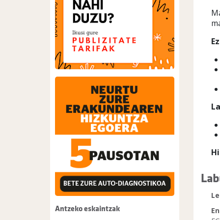
Ma
ma
Ez
La
H
Lab
Le
Antzeko eskaintzak
En