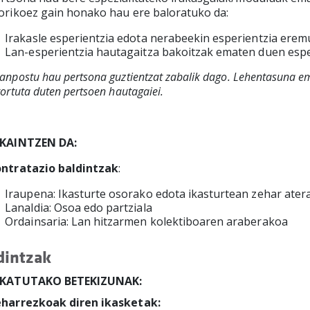
orikoez gain honako hau ere baloratuko da:
Irakasle esperientzia edota nerabeekin esperientzia ere
Lan-esperientzia hautagaitza bakoitzak ematen duen espe
anpostu hau pertsona guztientzat zabalik dago. Lehentasuna 
tortuta duten pertsoen hautagaiei.
SKAINTZEN DA:
ntratazio baldintzak
:
Iraupena: Ikasturte osorako edota ikasturtean zehar ate
Lanaldia: Osoa edo partziala
Ordainsaria: Lan hitzarmen kolektiboaren araberakoa
dintzak
SKATUTAKO BETEKIZUNAK:
harrezkoak diren ikasketak: