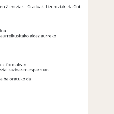
en Zientziak… Graduak, Lizentziak eta Goi-
lua
 aurreikusitako aldez aurreko
u ez-formalean
zializazioaren esparruan
ea
baloratuko da.