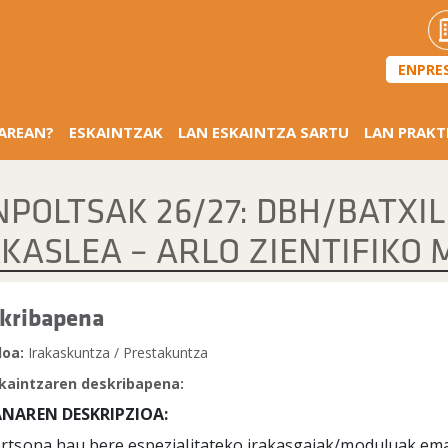
ENPRE
SAREAN?
ESKAINTZAK
LAN ESKAINTZA SARTU
LAN PRAKT
NPOLTSAK 26/27: DBH/BATXI
AKASLEA – ARLO ZIENTIFIKO
kribapena
loa:
Irakaskuntza / Prestakuntza
kaintzaren deskribapena:
ANAREN DESKRIPZIOA:
rtsona hau bere espezialitateko irakasgaiak/moduluak ema