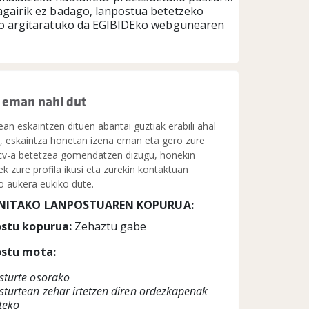
agairik ez badago, lanpostua betetzeko
iro argitaratuko da EGIBIDEko webgunearen
 eman nahi dut
an eskaintzen dituen abantai guztiak erabili ahal
o, eskaintza honetan izena eman eta gero zure
 cv-a betetzea gomendatzen dizugu, honekin
k zure profila ikusi eta zurekin kontaktuan
o aukera eukiko dute.
INITAKO LANPOSTUAREN KOPURUA:
stu kopurua:
Zehaztu gabe
stu mota:
sturte osorako
sturtean zehar irtetzen diren ordezkapenak
teko