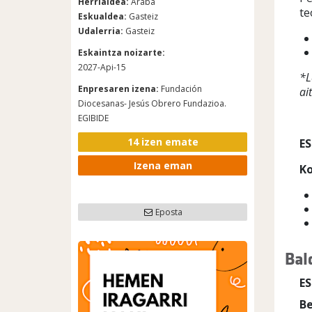
Herrialdea:
Araba
te
Eskualdea:
Gasteiz
Udalerria:
Gasteiz
Eskaintza noizarte:
2027-Api-15
*L
Enpresaren izena:
Fundación
ai
Diocesanas- Jesús Obrero Fundazioa.
EGIBIDE
14 izen emate
E
Izena eman
Ko
Eposta
Bal
E
Be