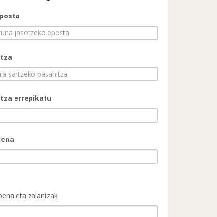
eposta
itza
tza errepikatu
zena
a
pena eta zalantzak