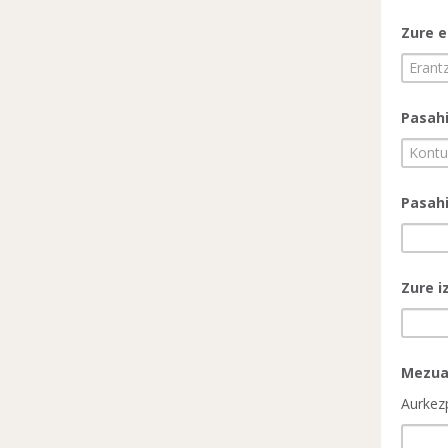
Zure 
Pasah
Pasahi
Zure i
Mezu
Aurkez