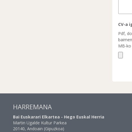
CV-a i
Pdf, do
baimen
MB-ko f
HARREMANA
Bai Euskarari Elkartea - Hego Euskal Herria
Martin Ugalde Kultur Parkea
20140, Andoain (Gipuzkoa)