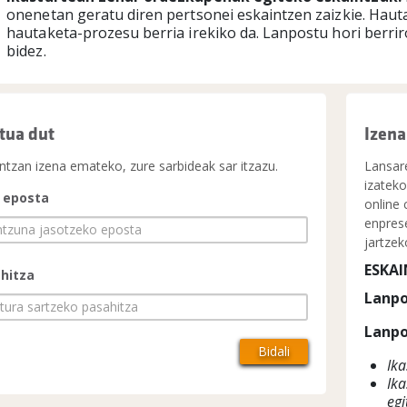
onenetan geratu diren pertsonei eskaintzen zaizkie. Haut
hautaketa-prozesu berria irekiko da. Lanpostu hori berr
bidez.
tua dut
Izena
ntzan izena emateko, zure sarbideak sar itzazu.
Lansare
izatek
 eposta
online
enprese
jartzek
ESKA
hitza
Lanpo
Lanpo
Ika
Ika
egi