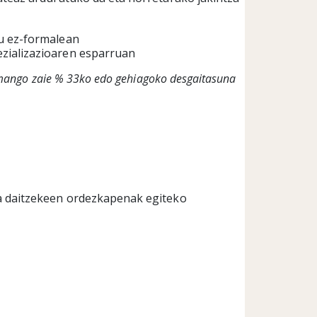
mu ez-formalean
zializazioaren esparruan
emango zaie % 33ko edo gehiagoko desgaitasuna
ra daitzekeen ordezkapenak egiteko