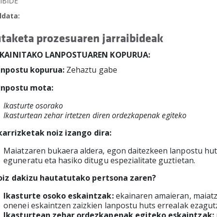
IBIDE
ldata:
taketa prozesuaren jarraibideak
SKAINITAKO LANPOSTUAREN KOPURUA:
anpostu kopurua:
Zehaztu gabe
anpostu mota:
Ikasturte osorako
Ikasturtean zehar irtetzen diren ordezkapenak egiteko
karrizketak noiz izango dira:
Maiatzaren bukaera aldera, egon daitezkeen lanpostu hu
eguneratu eta hasiko ditugu espezialitate guztietan.
iz dakizu hautatutako pertsona zaren?
I
kasturte osoko eskaintzak:
ekainaren amaieran, maiatz
onenei eskaintzen zaizkien lanpostu huts errealak ezagutze
Ikasturtean zehar ordezkapenak egiteko eskaintzak: