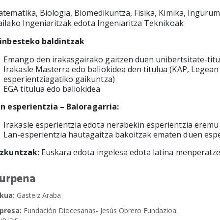
tematika, Biologia, Biomedikuntza, Fisika, Kimika, Ingurum
ilako Ingeniaritzak edota Ingeniaritza Teknikoak
inbesteko baldintzak
Emango den irakasgairako gaitzen duen unibertsitate-titu
Irakasle Masterra edo baliokidea den titulua (KAP, Legean
esperientziagatiko gaikuntza)
EGA titulua edo baliokidea
n esperientzia
–
Baloragarria:
Irakasle esperientzia edota nerabekin esperientzia erem
Lan-esperientzia hautagaitza bakoitzak ematen duen espe
izkuntzak:
Euskara edota ingelesa edota latina menperatz
urpena
kua:
Gasteiz Araba
presa:
Fundación Diocesanas- Jesús Obrero Fundazioa.