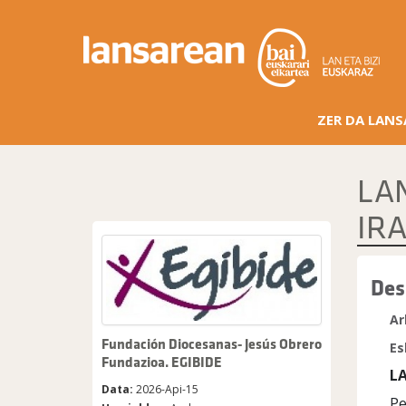
ZER DA LAN
LA
IR
Des
Ar
Fundación Diocesanas- Jesús Obrero
Es
Fundazioa. EGIBIDE
L
Data:
2026-Api-15
Pe