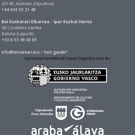
20140, Andoain (Gipuzkoa)
+34 943 59 21 48
Bai Euskarari Elkartea - Ipar Euskal Herria
38 Cordeliers karrika
Baiona (Lapurdi)
+33 6 03 49 43 65
info@lansarean.eus
/
Non gaude?
Lansarean proiektuak hauen laguntza izan du: