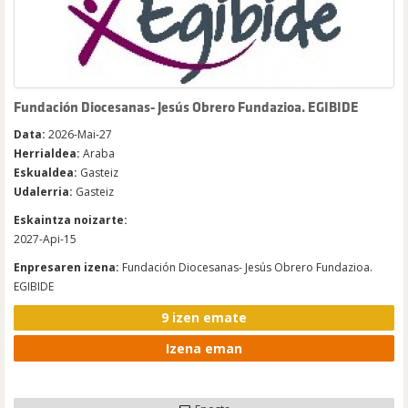
Fundación Diocesanas- Jesús Obrero Fundazioa. EGIBIDE
Data:
2026-Mai-27
Herrialdea:
Araba
Eskualdea:
Gasteiz
Udalerria:
Gasteiz
Eskaintza noizarte:
2027-Api-15
Enpresaren izena:
Fundación Diocesanas- Jesús Obrero Fundazioa.
EGIBIDE
9 izen emate
Izena eman