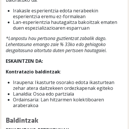
baloratuko da:
Irakasle esperientzia edota nerabeekin
esperientzia eremu ez-formalean
Lan-esperientzia hautagaitza bakoitzak ematen
duen espezializazioaren esparruan
*Lanpostu hau pertsona guztientzat zabalik dago.
Lehentasuna emango zaie % 33ko edo gehiagoko
desgaitasuna aitortuta duten pertsoen hautagaiei.
ESKAINTZEN DA:
Kontratazio baldintzak
:
Iraupena: Ikasturte osorako edota ikasturtean
zehar atera daitzekeen ordezkapenak egiteko
Lanaldia: Osoa edo partziala
Ordainsaria: Lan hitzarmen kolektiboaren
araberakoa
Baldintzak