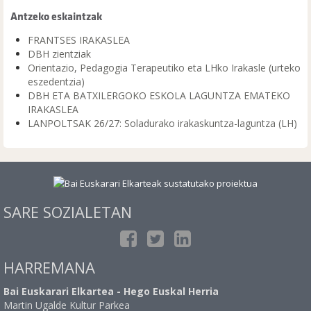
Antzeko eskaintzak
FRANTSES IRAKASLEA
DBH zientziak
Orientazio, Pedagogia Terapeutiko eta LHko Irakasle (urteko
eszedentzia)
DBH ETA BATXILERGOKO ESKOLA LAGUNTZA EMATEKO
IRAKASLEA
LANPOLTSAK 26/27: Soladurako irakaskuntza-laguntza (LH)
SARE SOZIALETAN
HARREMANA
Bai Euskarari Elkartea - Hego Euskal Herria
Martin Ugalde Kultur Parkea