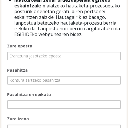
Ikasturtean zehar ordezkapenak egiteko
eskaintzak:
maiatzeko hautaketa-prozesuetako
posturik onenetan geratu diren pertsonei
eskaintzen zaizkie. Hautagairik ez badago,
lanpostua betetzeko hautaketa-prozesu berria
irekiko da. Lanpostu hori berriro argitaratuko da
EGIBIDEko webgunearen bidez.
Zure eposta
Pasahitza
Pasahitza errepikatu
Zure izena