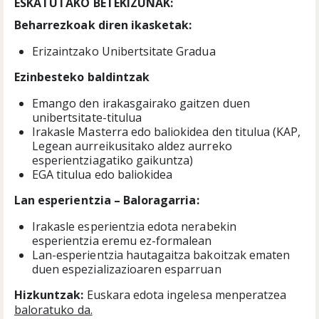
ESKATUTAKO BETEKIZUNAK:
Beharrezkoak diren ikasketak:
Erizaintzako Unibertsitate Gradua
Ezinbesteko baldintzak
Emango den irakasgairako gaitzen duen
unibertsitate-titulua
Irakasle Masterra edo baliokidea den titulua (KAP,
Legean aurreikusitako aldez aurreko
esperientziagatiko gaikuntza)
EGA titulua edo baliokidea
Lan esperientzia
–
Baloragarria:
Irakasle esperientzia edota nerabekin
esperientzia eremu ez-formalean
Lan-esperientzia hautagaitza bakoitzak ematen
duen espezializazioaren esparruan
Hizkuntzak:
Euskara edota ingelesa menperatzea
baloratuko da.