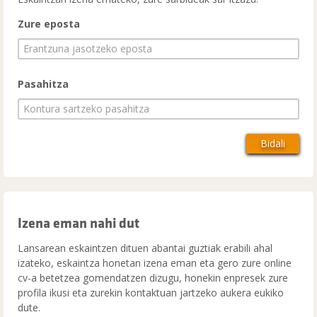
Zure eposta
Pasahitza
Izena eman nahi dut
Lansarean eskaintzen dituen abantai guztiak erabili ahal
izateko, eskaintza honetan izena eman eta gero zure online
cv-a betetzea gomendatzen dizugu, honekin enpresek zure
profila ikusi eta zurekin kontaktuan jartzeko aukera eukiko
dute.