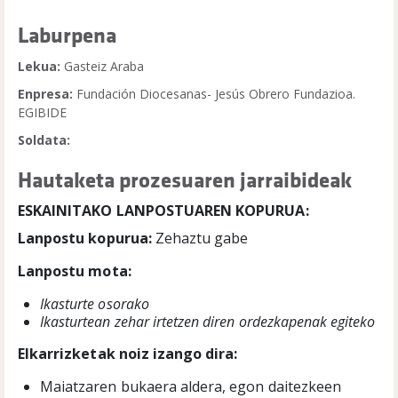
Laburpena
Lekua:
Gasteiz Araba
Enpresa:
Fundación Diocesanas- Jesús Obrero Fundazioa.
EGIBIDE
Soldata:
Hautaketa prozesuaren jarraibideak
ESKAINITAKO LANPOSTUAREN KOPURUA:
Lanpostu kopurua:
Zehaztu gabe
Lanpostu mota:
Ikasturte osorako
Ikasturtean zehar irtetzen diren ordezkapenak egiteko
Elkarrizketak noiz izango dira:
Maiatzaren bukaera aldera, egon daitezkeen