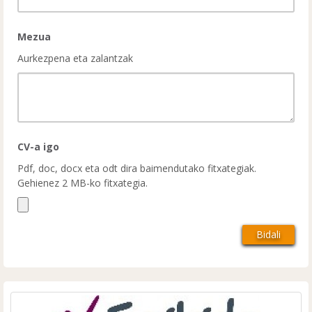
Mezua
Aurkezpena eta zalantzak
CV-a igo
Pdf, doc, docx eta odt dira baimendutako fitxategiak.
Gehienez 2 MB-ko fitxategia.