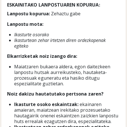
ESKAINITAKO LANPOSTUAREN KOPURUA:
Lanpostu kopurua:
Zehaztu gabe
Lanpostu mota:
Ikasturte osorako
Ikasturtean zehar irtetzen diren ordezkapenak
egiteko
Elkarrizketak noiz izango dira:
Maiatzaren bukaera aldera, egon daitezkeen
lanpostu hutsak aurreikusteko, hautaketa-
prozesuak eguneratu eta hasiko ditugu
espezialitate guztietan.
Noiz dakizu hautatutako pertsona zaren?
I
kasturte osoko eskaintzak:
ekainaren
amaieran, maiatzean irekitako prozesuetako
hautagairik onenei eskaintzen zaizkien lanpostu
huts errealak ezagutzen dira, espezialitateka.