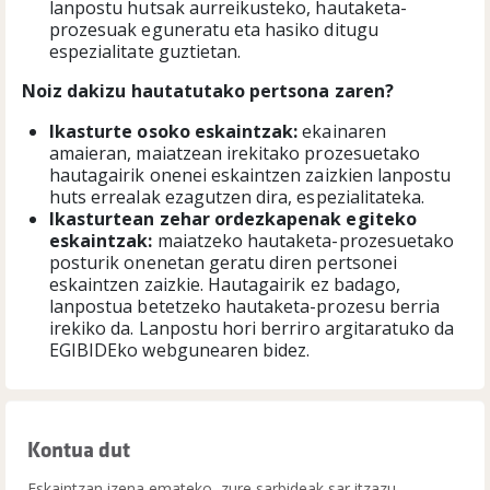
lanpostu hutsak aurreikusteko, hautaketa-
prozesuak eguneratu eta hasiko ditugu
espezialitate guztietan.
Noiz dakizu hautatutako pertsona zaren?
I
kasturte osoko eskaintzak:
ekainaren
amaieran, maiatzean irekitako prozesuetako
hautagairik onenei eskaintzen zaizkien lanpostu
huts errealak ezagutzen dira, espezialitateka.
Ikasturtean zehar ordezkapenak egiteko
eskaintzak:
maiatzeko hautaketa-prozesuetako
posturik onenetan geratu diren pertsonei
eskaintzen zaizkie. Hautagairik ez badago,
lanpostua betetzeko hautaketa-prozesu berria
irekiko da. Lanpostu hori berriro argitaratuko da
EGIBIDEko webgunearen bidez.
Kontua dut
Eskaintzan izena emateko, zure sarbideak sar itzazu.