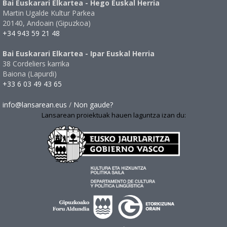
Bai Euskarari Elkartea - Hego Euskal Herria
Martin Ugalde Kultur Parkea
20140, Andoain (Gipuzkoa)
+34 943 59 21 48
Bai Euskarari Elkartea - Ipar Euskal Herria
38 Cordeliers karrika
Baiona (Lapurdi)
+33 6 03 49 43 65
info@lansarean.eus
/
Non gaude?
Lansarean proiektuak hauen laguntza izan du: