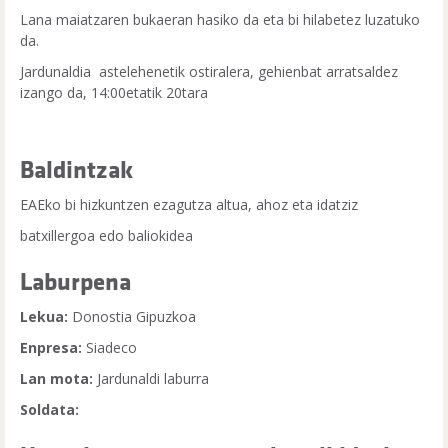
Lana maiatzaren bukaeran hasiko da eta bi hilabetez luzatuko
da.
Jardunaldia astelehenetik ostiralera, gehienbat arratsaldez
izango da, 14:00etatik 20tara
Baldintzak
EAEko bi hizkuntzen ezagutza altua, ahoz eta idatziz
batxillergoa edo baliokidea
Laburpena
Lekua:
Donostia Gipuzkoa
Enpresa:
Siadeco
Lan mota:
Jardunaldi laburra
Soldata: