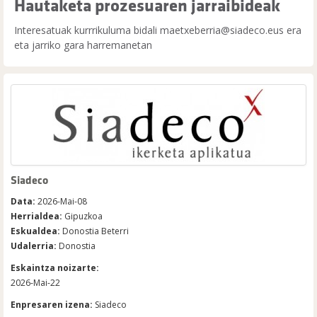
Hautaketa prozesuaren jarraibideak
Interesatuak kurrrikuluma bidali maetxeberria@siadeco.eus era
eta jarriko gara harremanetan
Siadeco
Data:
2026-Mai-08
Herrialdea:
Gipuzkoa
Eskualdea:
Donostia Beterri
Udalerria:
Donostia
Eskaintza noizarte:
2026-Mai-22
Enpresaren izena:
Siadeco