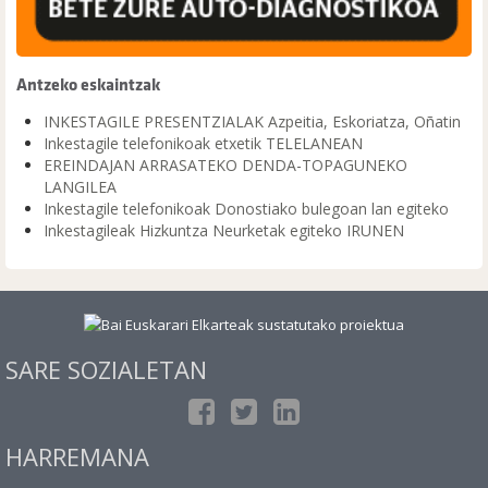
Antzeko eskaintzak
INKESTAGILE PRESENTZIALAK Azpeitia, Eskoriatza, Oñatin
Inkestagile telefonikoak etxetik TELELANEAN
EREINDAJAN ARRASATEKO DENDA-TOPAGUNEKO
LANGILEA
Inkestagile telefonikoak Donostiako bulegoan lan egiteko
Inkestagileak Hizkuntza Neurketak egiteko IRUNEN
SARE SOZIALETAN
HARREMANA