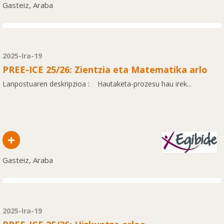
Gasteiz, Araba
2025-Ira-19
PREE-ICE 25/26: Zientzia eta Matematika arlo
Lanpostuaren deskripzioa : Hautaketa-prozesu hau irek...
+
Gasteiz, Araba
2025-Ira-19