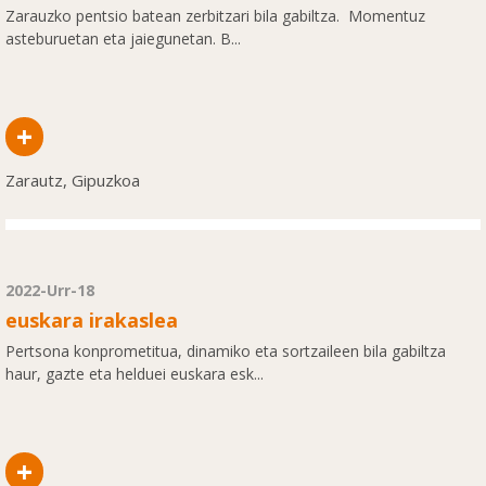
Zarauzko pentsio batean zerbitzari bila gabiltza. Momentuz
asteburuetan eta jaiegunetan. B...
+
Zarautz, Gipuzkoa
2022-Urr-18
euskara irakaslea
Pertsona konprometitua, dinamiko eta sortzaileen bila gabiltza
haur, gazte eta helduei euskara esk...
+