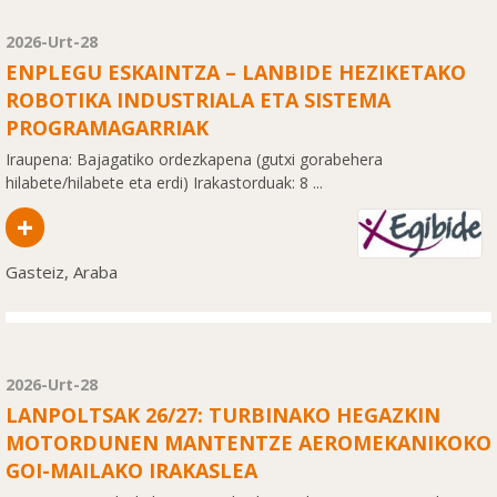
2026-Urt-28
ENPLEGU ESKAINTZA – LANBIDE HEZIKETAKO
ROBOTIKA INDUSTRIALA ETA SISTEMA
PROGRAMAGARRIAK
Iraupena: Bajagatiko ordezkapena (gutxi gorabehera
hilabete/hilabete eta erdi) Irakastorduak: 8 ...
+
Gasteiz, Araba
2026-Urt-28
LANPOLTSAK 26/27: TURBINAKO HEGAZKIN
MOTORDUNEN MANTENTZE AEROMEKANIKOKO
GOI-MAILAKO IRAKASLEA