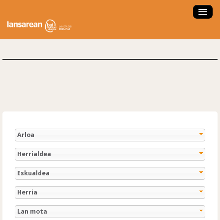
ZER DA LANSAREAN?
ESKAINTZAK
LANBIDE ORIENTAZIOA
FORMAKUNTZA IKASTAROAK
LAN ESKAINTZA SARTU
LAN PRAKTIKAK
Arloa
ENPRESA NAIZ
Herrialdea
HAUTAGAIA NAIZ
Eskualdea
NOLA ERABILI?
Herria
ENPLEGATZE AGENTZIA
Lan mota