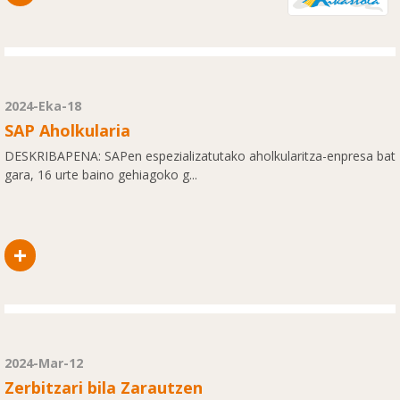
2024-Eka-18
SAP Aholkularia
DESKRIBAPENA: SAPen espezializatutako aholkularitza-enpresa bat
gara, 16 urte baino gehiagoko g...
+
2024-Mar-12
Zerbitzari bila Zarautzen