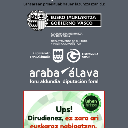
Lansarean proiektuak hauen laguntza izan du: