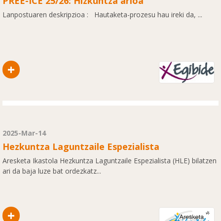
PREE-ICE 25/26: Hizkuntza arloa
Lanpostuaren deskripzioa : Hautaketa-prozesu hau ireki da, ...
+
2025-Mar-14
Hezkuntza Laguntzaile Espezialista
Aresketa Ikastola Hezkuntza Laguntzaile Espezialista (HLE) bilatzen
ari da baja luze bat ordezkatz...
+