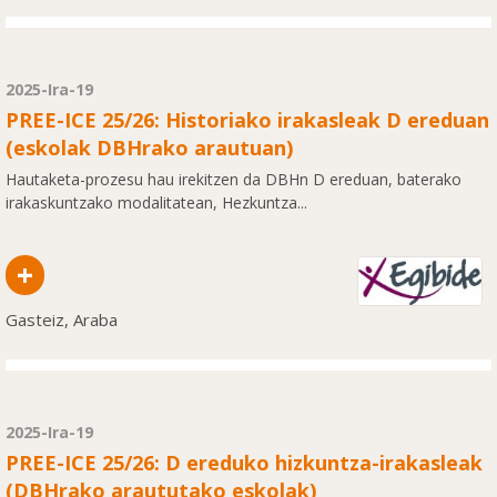
2025-Ira-19
PREE-ICE 25/26: Historiako irakasleak D ereduan
(eskolak DBHrako arautuan)
Hautaketa-prozesu hau irekitzen da DBHn D ereduan, baterako
irakaskuntzako modalitatean, Hezkuntza...
+
Gasteiz, Araba
2025-Ira-19
PREE-ICE 25/26: D ereduko hizkuntza-irakasleak
(DBHrako araututako eskolak)