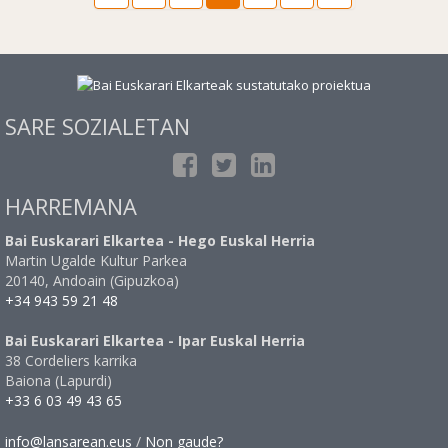
SARE SOZIALETAN
HARREMANA
Bai Euskarari Elkartea - Hego Euskal Herria
Martin Ugalde Kultur Parkea
20140, Andoain (Gipuzkoa)
+34 943 59 21 48
Bai Euskarari Elkartea - Ipar Euskal Herria
38 Cordeliers karrika
Baiona (Lapurdi)
+33 6 03 49 43 65
info@lansarean.eus
/
Non gaude?