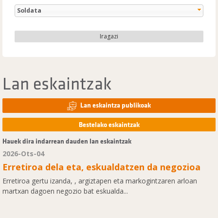
Soldata
Iragazi
Lan eskaintzak
Lan eskaintza publikoak
Bestelako eskaintzak
Hauek dira indarrean dauden lan eskaintzak
2026-Ots-04
Erretiroa dela eta, eskualdatzen da negozioa
Erretiroa gertu izanda, , argiztapen eta markogintzaren arloan
martxan dagoen negozio bat eskualda...