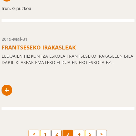
Irun, Gipuzkoa
2019-Mai-31
FRANTSESEKO IRAKASLEAK
ELDUAIEN HIZKUNTZA ESKOLA FRANTSESEKO IRAKASLEEN BILA
DABIL KLASEAK EMATEKO ELDUAIEN EKO ESKOLA EZ...
+
<
1
2
3
4
5
>