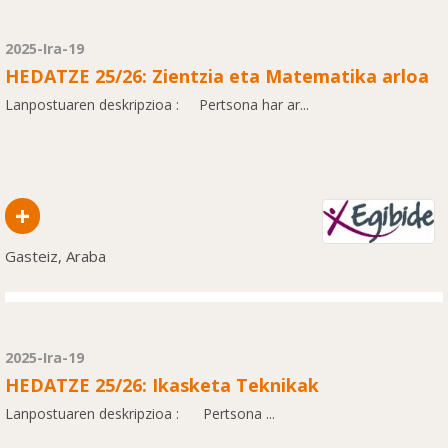
2025-Ira-19
HEDATZE 25/26: Zientzia eta Matematika arloa
Lanpostuaren deskripzioa : Pertsona har ar...
+
Gasteiz, Araba
2025-Ira-19
HEDATZE 25/26: Ikasketa Teknikak
Lanpostuaren deskripzioa : Pertsona ...