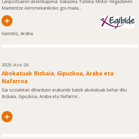
Lanpostuaren deskribapena: Irakaslea Turbina Motor Hegazkinen
Mantentze Aeromekanikoko goi-maila...
+
Gasteiz, Araba
2025-Aza-26
Abokatuak Bizkaia, Gipuzkoa, Araba eta
Nafarroa
Gai sozialetan diharduen erakunde batek abokatuak behar ditu
Bizkaia, Gipuzkoa, Araba eta Nafarror...
+