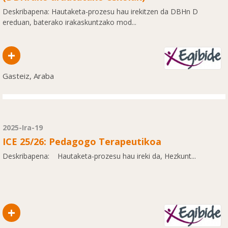
Deskribapena: Hautaketa-prozesu hau irekitzen da DBHn D
ereduan, baterako irakaskuntzako mod...
+
Gasteiz, Araba
2025-Ira-19
ICE 25/26: Pedagogo Terapeutikoa
Deskribapena: Hautaketa-prozesu hau ireki da, Hezkunt...
+