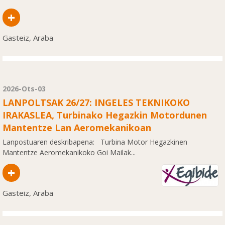
+
Gasteiz, Araba
2026-Ots-03
LANPOLTSAK 26/27: INGELES TEKNIKOKO
IRAKASLEA, Turbinako Hegazkin Motordunen
Mantentze Lan Aeromekanikoan
Lanpostuaren deskribapena: Turbina Motor Hegazkinen
Mantentze Aeromekanikoko Goi Mailak...
+
Gasteiz, Araba