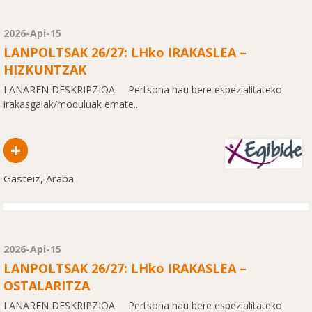
2026-Api-15
LANPOLTSAK 26/27: LHko IRAKASLEA –
HIZKUNTZAK
LANAREN DESKRIPZIOA: Pertsona hau bere espezialitateko
irakasgaiak/moduluak emate...
+
Gasteiz, Araba
2026-Api-15
LANPOLTSAK 26/27: LHko IRAKASLEA –
OSTALARITZA
LANAREN DESKRIPZIOA: Pertsona hau bere espezialitateko