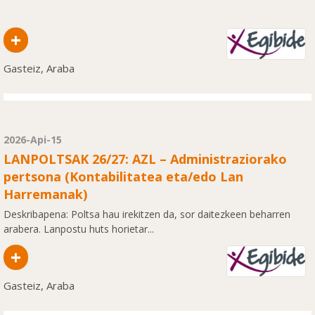
+
Gasteiz, Araba
2026-Api-15
LANPOLTSAK 26/27: AZL – Administraziorako
pertsona (Kontabilitatea eta/edo Lan
Harremanak)
Deskribapena: Poltsa hau irekitzen da, sor daitezkeen beharren
arabera. Lanpostu huts horietar...
+
Gasteiz, Araba