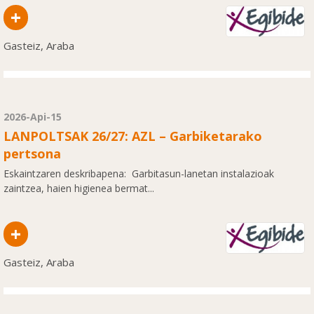
+
Gasteiz, Araba
2026-Api-15
LANPOLTSAK 26/27: AZL – Garbiketarako
pertsona
Eskaintzaren deskribapena: Garbitasun-lanetan instalazioak
zaintzea, haien higienea bermat...
+
Gasteiz, Araba