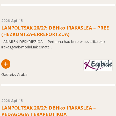
2026-Api-15
LANPOLTSAK 26/27: DBHko IRAKASLEA – PREE
(HEZKUNTZA-ERREFORTZUA)
LANAREN DESKRIPZIOA: Pertsona hau bere espezialitateko
irakasgaiak/moduluak emate...
+
Gasteiz, Araba
2026-Api-15
LANPOLTSAK 26/27: DBHko IRAKASLEA –
PEDAGOGIA TERAPEUTIKOA