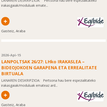
LANAREN DESKRIPZIOA: Pertsona hau bere espezialitateko
irakasgaiak/moduluak emate...
+
Gasteiz, Araba
2026-Api-15
LANPOLTSAK 26/27: LHko IRAKASLEA –
BIDEOJOKOEN GARAPENA ETA ERREALITATE
BIRTUALA
LANAREN DESKRIPZIOA: Pertsona hau bere espezialitateko
irakasgaiak/moduluak emateaz ard...
+
Gasteiz, Araba