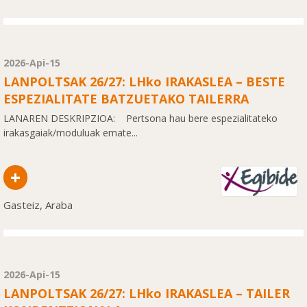
2026-Api-15
LANPOLTSAK 26/27: LHko IRAKASLEA – BESTE
ESPEZIALITATE BATZUETAKO TAILERRA
LANAREN DESKRIPZIOA: Pertsona hau bere espezialitateko
irakasgaiak/moduluak emate...
+
Gasteiz, Araba
2026-Api-15
LANPOLTSAK 26/27: LHko IRAKASLEA – TAILER