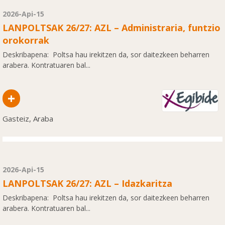
2026-Api-15
LANPOLTSAK 26/27: AZL – Administraria, funtzio
orokorrak
Deskribapena: Poltsa hau irekitzen da, sor daitezkeen beharren
arabera. Kontratuaren bal...
+
Gasteiz, Araba
2026-Api-15
LANPOLTSAK 26/27: AZL – Idazkaritza
Deskribapena: Poltsa hau irekitzen da, sor daitezkeen beharren
arabera. Kontratuaren bal...