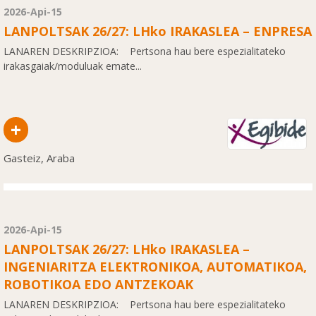
2026-Api-15
LANPOLTSAK 26/27: LHko IRAKASLEA – ENPRESA
LANAREN DESKRIPZIOA: Pertsona hau bere espezialitateko
irakasgaiak/moduluak emate...
+
Gasteiz, Araba
2026-Api-15
LANPOLTSAK 26/27: LHko IRAKASLEA –
INGENIARITZA ELEKTRONIKOA, AUTOMATIKOA,
ROBOTIKOA EDO ANTZEKOAK
LANAREN DESKRIPZIOA: Pertsona hau bere espezialitateko