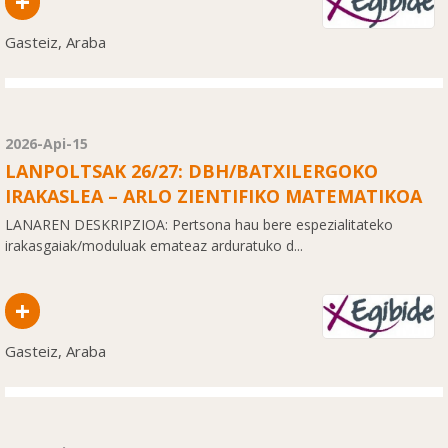
+
Gasteiz, Araba
2026-Api-15
LANPOLTSAK 26/27: DBH/BATXILERGOKO
IRAKASLEA – ARLO ZIENTIFIKO MATEMATIKOA
LANAREN DESKRIPZIOA: Pertsona hau bere espezialitateko
irakasgaiak/moduluak emateaz arduratuko d...
+
Gasteiz, Araba