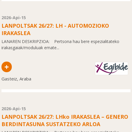
2026-Api-15
LANPOLTSAK 26/27: LH - AUTOMOZIOKO
IRAKASLEA
LANAREN DESKRIPZIOA: Pertsona hau bere espezialitateko
irakasgaiak/moduluak emate...
+
Gasteiz, Araba
2026-Api-15
LANPOLTSAK 26/27: LHko IRAKASLEA – GENERO
BERDINTASUNA SUSTATZEKO ARLOA