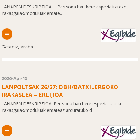
LANAREN DESKRIPZIOA: Pertsona hau bere espezialitateko
irakasgaiak/moduluak emate...
+
Gasteiz, Araba
2026-Api-15
LANPOLTSAK 26/27: DBH/BATXILERGOKO
IRAKASLEA – ERLIJIOA
LANAREN DESKRIPZIOA: Pertsona hau bere espezialitateko
irakasgaiak/moduluak emateaz arduratuko d...
+