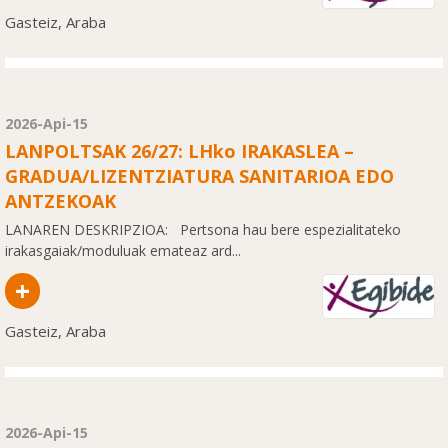
Gasteiz, Araba
2026-Api-15
LANPOLTSAK 26/27: LHko IRAKASLEA –
GRADUA/LIZENTZIATURA SANITARIOA EDO
ANTZEKOAK
LANAREN DESKRIPZIOA: Pertsona hau bere espezialitateko
irakasgaiak/moduluak emateaz ard...
+
Gasteiz, Araba
2026-Api-15