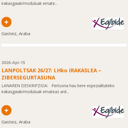
irakasgaiak/moduluak emate...
+
Gasteiz, Araba
2026-Api-15
LANPOLTSAK 26/27: LHko IRAKASLEA –
ZIBERSEGURTASUNA
LANAREN DESKRIPZIOA: Pertsona hau bere espezialitateko
irakasgaiak/moduluak emateaz ard...
+
Gasteiz, Araba