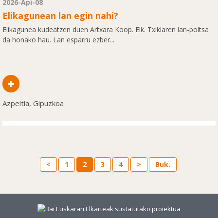
2026-Api-08
Elikagunean lan egin nahi?
Elikagunea kudeatzen duen Artxara Koop. Elk. Txikiaren lan-poltsa
da honako hau. Lan esparru ezber...
+
Azpeitia, Gipuzkoa
<
1
2
3
4
>
Buk.