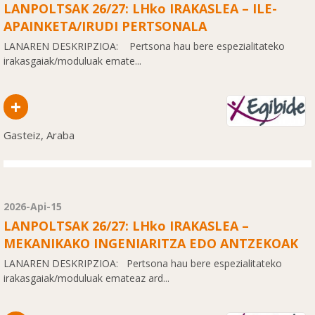
LANPOLTSAK 26/27: LHko IRAKASLEA – ILE-
APAINKETA/IRUDI PERTSONALA
LANAREN DESKRIPZIOA: Pertsona hau bere espezialitateko
irakasgaiak/moduluak emate...
+
Gasteiz, Araba
2026-Api-15
LANPOLTSAK 26/27: LHko IRAKASLEA –
MEKANIKAKO INGENIARITZA EDO ANTZEKOAK
LANAREN DESKRIPZIOA: Pertsona hau bere espezialitateko
irakasgaiak/moduluak emateaz ard...