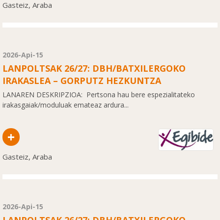
Gasteiz, Araba
2026-Api-15
LANPOLTSAK 26/27: DBH/BATXILERGOKO
IRAKASLEA – GORPUTZ HEZKUNTZA
LANAREN DESKRIPZIOA: Pertsona hau bere espezialitateko
irakasgaiak/moduluak emateaz ardura...
+
Gasteiz, Araba
2026-Api-15