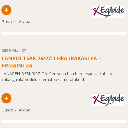
+
Gasteiz, Araba
2026-Mai-27
LANPOLTSAK 26/27: LHko IRAKASLEA –
ERIZAINTZA
LANAREN DESKRIPZIOA: Pertsona hau bere espezialitateko
irakasgaiak/moduluak emateaz arduratuko d...
+
Gasteiz, Araba