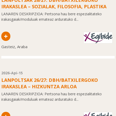
LANPOLTSAK 26/27: DBH/BATXILERGOKO
IRAKASLEA – SOZIALAK, FILOSOFIA, PLASTIKA
LANAREN DESKRIPZIOA: Pertsona hau bere espezialitateko
irakasgaiak/moduluak emateaz arduratuko d...
+
Gasteiz, Araba
2026-Api-15
LANPOLTSAK 26/27: DBH/BATXILERGOKO
IRAKASLEA – HIZKUNTZA ARLOA
LANAREN DESKRIPZIOA: Pertsona hau bere espezialitateko
irakasgaiak/moduluak emateaz arduratuko d...