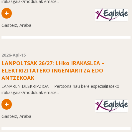
irakasgaiak/moduluak emate...
+
Gasteiz, Araba
2026-Api-15
LANPOLTSAK 26/27: LHko IRAKASLEA –
ELEKTRIZITATEKO INGENIARITZA EDO
ANTZEKOAK
LANAREN DESKRIPZIOA: Pertsona hau bere espezialitateko
irakasgaiak/moduluak emate...
+
Gasteiz, Araba