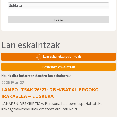
Soldata
Iragazi
Lan eskaintzak
Lan eskaintza publikoak
Bestelako eskaintzak
Hauek dira indarrean dauden lan eskaintzak
2026-Mai-27
LANPOLTSAK 26/27: DBH/BATXILERGOKO
IRAKASLEA – EUSKERA
LANAREN DESKRIPZIOA: Pertsona hau bere espezialitateko
irakasgaiak/moduluak emateaz arduratuko d...