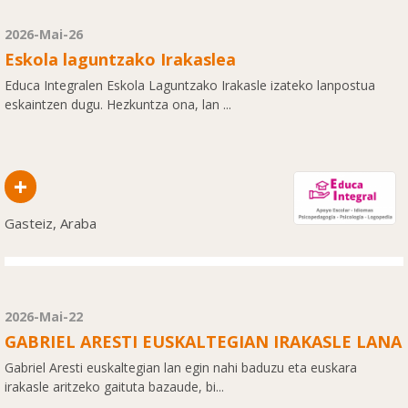
2026-Mai-26
Eskola laguntzako Irakaslea
Educa Integralen Eskola Laguntzako Irakasle izateko lanpostua
eskaintzen dugu. Hezkuntza ona, lan ...
+
Gasteiz, Araba
2026-Mai-22
GABRIEL ARESTI EUSKALTEGIAN IRAKASLE LANA
Gabriel Aresti euskaltegian lan egin nahi baduzu eta euskara
irakasle aritzeko gaituta bazaude, bi...