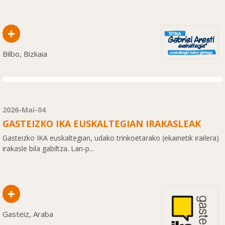
+
Bilbo, Bizkaia
2026-Mai-04
GASTEIZKO IKA EUSKALTEGIAN IRAKASLEAK
Gasteizko IKA euskaltegian, udako trinkoetarako (ekainetik irailera)
irakasle bila gabiltza. Lan-p...
+
Gasteiz, Araba