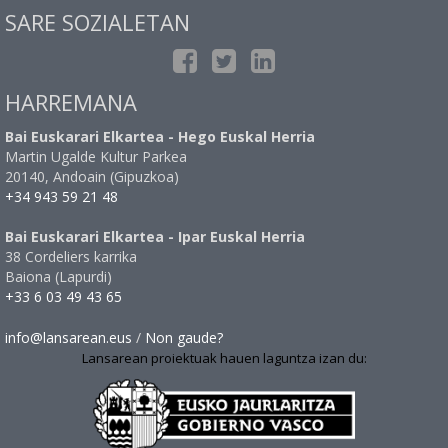
SARE SOZIALETAN
HARREMANA
Bai Euskarari Elkartea - Hego Euskal Herria
Martin Ugalde Kultur Parkea
20140, Andoain (Gipuzkoa)
+34 943 59 21 48
Bai Euskarari Elkartea - Ipar Euskal Herria
38 Cordeliers karrika
Baiona (Lapurdi)
+33 6 03 49 43 65
info@lansarean.eus
/
Non gaude?
Lansarean proiektuak hauen laguntza izan du: