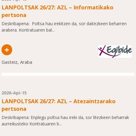
LANPOLTSAK 26/27: AZL – Informatikako
pertsona
Deskribapena: Poltsa hau irekitzen da, sor daitezkeen beharren
arabera. Kontratuaren bal...
+
Gasteiz, Araba
2026-Api-15
LANPOLTSAK 26/27: AZL – Atezaintzarako
pertsona
Deskribapena: Enplegu poltsa hau ireki da, sor litezkeen beharrak
aurreikusteko Kontratuaren b...