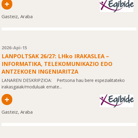
+
Gasteiz, Araba
2026-Api-15
LANPOLTSAK 26/27: LHko IRAKASLEA –
INFORMATIKA, TELEKOMUNIKAZIO EDO
ANTZEKOEN INGENIARITZA
LANAREN DESKRIPZIOA: Pertsona hau bere espezialitateko
irakasgaiak/moduluak emate...
+
Gasteiz, Araba