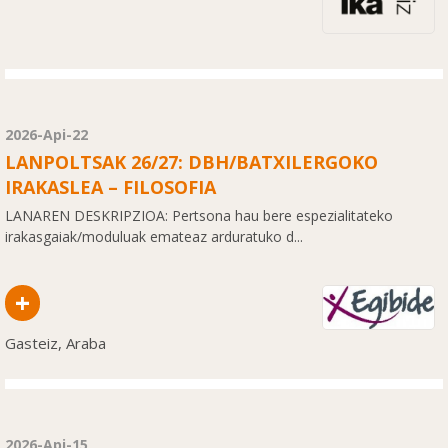
2026-Api-22
LANPOLTSAK 26/27: DBH/BATXILERGOKO
IRAKASLEA – FILOSOFIA
LANAREN DESKRIPZIOA: Pertsona hau bere espezialitateko
irakasgaiak/moduluak emateaz arduratuko d...
+
Gasteiz, Araba
2026-Api-15