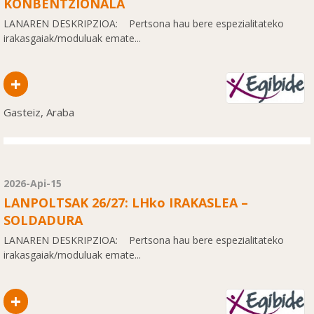
KONBENTZIONALA
LANAREN DESKRIPZIOA: Pertsona hau bere espezialitateko
irakasgaiak/moduluak emate...
+
Gasteiz, Araba
2026-Api-15
LANPOLTSAK 26/27: LHko IRAKASLEA –
SOLDADURA
LANAREN DESKRIPZIOA: Pertsona hau bere espezialitateko
irakasgaiak/moduluak emate...
+