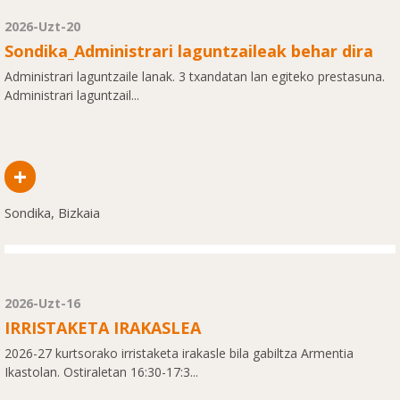
2026-Uzt-20
Sondika_Administrari laguntzaileak behar dira
Administrari laguntzaile lanak. 3 txandatan lan egiteko prestasuna.
Administrari laguntzail...
+
Sondika, Bizkaia
2026-Uzt-16
IRRISTAKETA IRAKASLEA
2026-27 kurtsorako irristaketa irakasle bila gabiltza Armentia
Ikastolan. Ostiraletan 16:30-17:3...