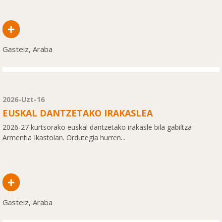
+
Gasteiz, Araba
2026-Uzt-16
EUSKAL DANTZETAKO IRAKASLEA
2026-27 kurtsorako euskal dantzetako irakasle bila gabiltza
Armentia Ikastolan. Ordutegia hurren...
+
Gasteiz, Araba