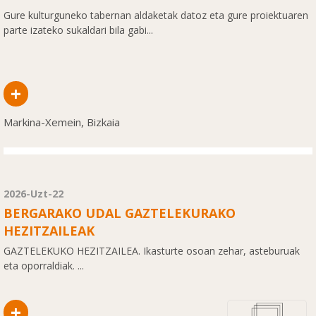
Gure kulturguneko tabernan aldaketak datoz eta gure proiektuaren
parte izateko sukaldari bila gabi...
+
Markina-Xemein, Bizkaia
2026-Uzt-22
BERGARAKO UDAL GAZTELEKURAKO
HEZITZAILEAK
GAZTELEKUKO HEZITZAILEA. Ikasturte osoan zehar, asteburuak
eta oporraldiak. ...
+