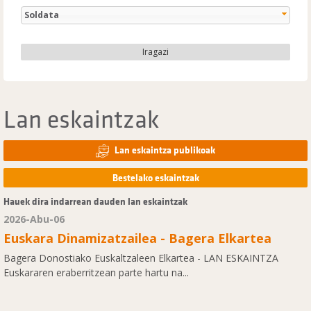
Soldata
Iragazi
Lan eskaintzak
Lan eskaintza publikoak
Bestelako eskaintzak
Hauek dira indarrean dauden lan eskaintzak
2026-Abu-06
Euskara Dinamizatzailea - Bagera Elkartea
Bagera Donostiako Euskaltzaleen Elkartea - LAN ESKAINTZA
Euskararen eraberritzean parte hartu na...