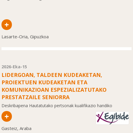
+
Lasarte-Oria, Gipuzkoa
2026-Eka-15
LIDERGOAN, TALDEEN KUDEAKETAN,
PROIEKTUEN KUDEAKETAN ETA
KOMUNIKAZIOAN ESPEZIALIZATUTAKO
PRESTATZAILE SENIORRA
Deskribapena Hautatutako pertsonak kualifikazio handiko
prestakuntza diseinatu eta emango du, au...
+
Gasteiz, Araba