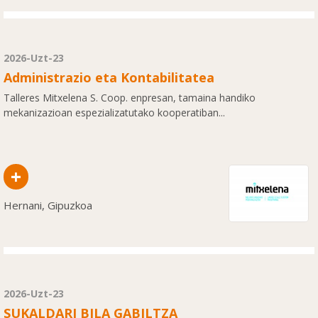
2026-Uzt-23
Administrazio eta Kontabilitatea
Talleres Mitxelena S. Coop. enpresan, tamaina handiko
mekanizazioan espezializatutako kooperatiban...
+
Hernani, Gipuzkoa
2026-Uzt-23
SUKALDARI BILA GABILTZA