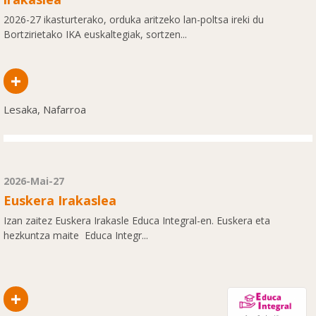
2026-27 ikasturterako, orduka aritzeko lan-poltsa ireki du
Bortzirietako IKA euskaltegiak, sortzen...
+
Lesaka, Nafarroa
2026-Mai-27
Euskera Irakaslea
Izan zaitez Euskera Irakasle Educa Integral-en. Euskera eta
hezkuntza maite Educa Integr...
+