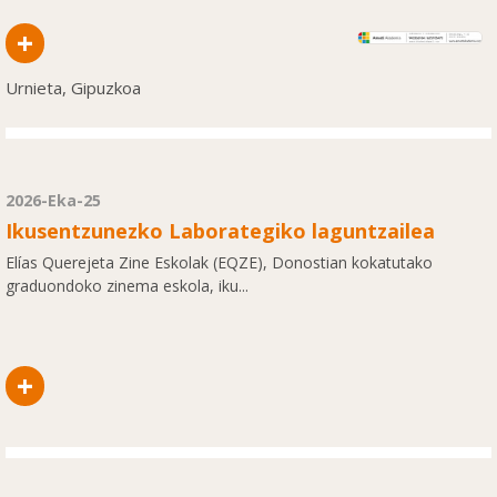
+
Urnieta, Gipuzkoa
2026-Eka-25
Ikusentzunezko Laborategiko laguntzailea
Elías Querejeta Zine Eskolak (EQZE), Donostian kokatutako
graduondoko zinema eskola, iku...
+