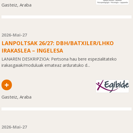
Gasteiz, Araba
2026-Mai-27
LANPOLTSAK 26/27: DBH/BATXILER/LHKO
IRAKASLEA – INGELESA
LANAREN DESKRIPZIOA: Pertsona hau bere espezialitateko
irakasgaiak/moduluak emateaz arduratuko d...
+
Gasteiz, Araba
2026-Mai-27