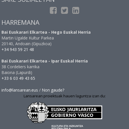
HARREMANA
Bai Euskarari Elkartea - Hego Euskal Herria
Martin Ugalde Kultur Parkea
20140, Andoain (Gipuzkoa)
+34 943 59 21 48
Bai Euskarari Elkartea - Ipar Euskal Herria
38 Cordeliers karrika
Baiona (Lapurdi)
+33 6 03 49 43 65
info@lansarean.eus
/
Non gaude?
Lansarean proiektuak hauen laguntza izan du: