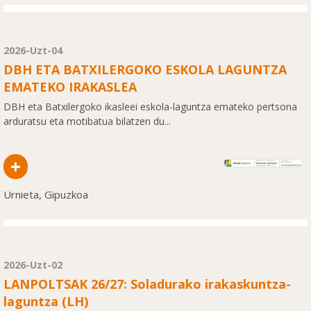
2026-Uzt-04
DBH ETA BATXILERGOKO ESKOLA LAGUNTZA
EMATEKO IRAKASLEA
DBH eta Batxilergoko ikasleei eskola-laguntza emateko pertsona
arduratsu eta motibatua bilatzen du...
+
Urnieta, Gipuzkoa
2026-Uzt-02
LANPOLTSAK 26/27: Soladurako irakaskuntza-
laguntza (LH)