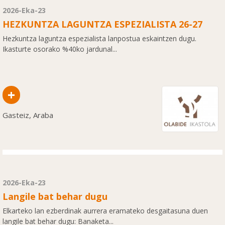
2026-Eka-23
HEZKUNTZA LAGUNTZA ESPEZIALISTA 26-27
Hezkuntza laguntza espezialista lanpostua eskaintzen dugu.
Ikasturte osorako %40ko jardunal...
+
Gasteiz, Araba
2026-Eka-23
Langile bat behar dugu
Elkarteko lan ezberdinak aurrera eramateko desgaitasuna duen
langile bat behar dugu: Banaketa...