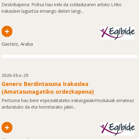
Deskribapena: Poltsa hau ireki da soldaduraren arloko LHko
irakasleei laguntza emango dieten langi...
+
Gasteiz, Araba
2026-Eka-29
Genero Berdintasuna Irakaslea
(Amatasunagatiko ordezkapena)
Pertsona hau bere espezialitateko irakasgaiak/moduluak emateaz
arduratuko da eta horretarako jakin...
+