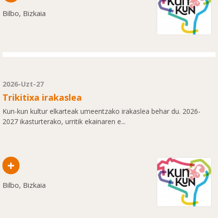
Bilbo, Bizkaia
2026-Uzt-27
Trikitixa irakaslea
Kun-kun kultur elkarteak umeentzako irakaslea behar du. 2026-
2027 ikasturterako, urritik ekainaren e...
+
Bilbo, Bizkaia