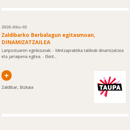
2026-Abu-03
Zaldibarko Berbalagun egitasmoan,
DINAMIZATZAILEA
Lanpostuaren eginkizunak: - Mintzapraktika taldeak dinamizatzea
eta jarraipena egitea. - Ekint...
+
Zaldibar, Bizkaia