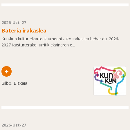
2026-Uzt-27
Bateria irakaslea
Kun-kun kultur elkarteak umeentzako irakaslea behar du. 2026-
2027 ikasturterako, urritik ekainaren e...
+
Bilbo, Bizkaia
2026-Uzt-27