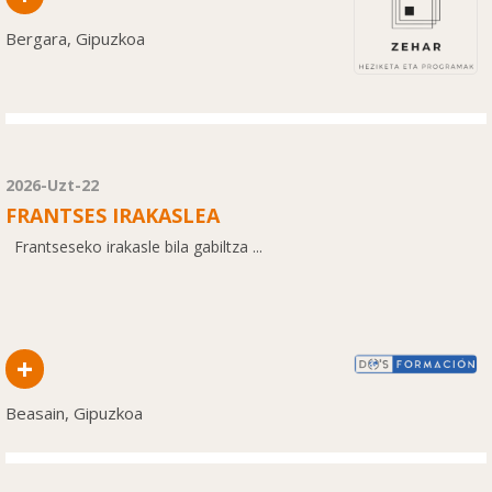
Bergara, Gipuzkoa
2026-Uzt-22
FRANTSES IRAKASLEA
Frantseseko irakasle bila gabiltza ...
+
Beasain, Gipuzkoa