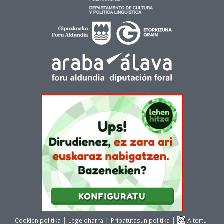
|
|
|
Cookien politika
Lege oharra
Pribatutasun politika
Aitortu-