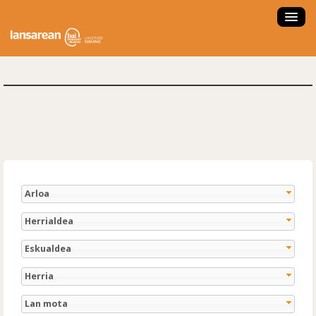
ZER DA LANSAREAN?
ESKAINTZAK
LANBIDE ORIENTAZIOA
FORMAKUNTZA IKASTAROAK
LAN ESKAINTZA SARTU
LAN PRAKTIKAK
Arloa
ENPRESA NAIZ
Herrialdea
HAUTAGAIA NAIZ
Eskualdea
NOLA ERABILI?
Herria
ENPLEGATZE AGENTZIA
Lan mota