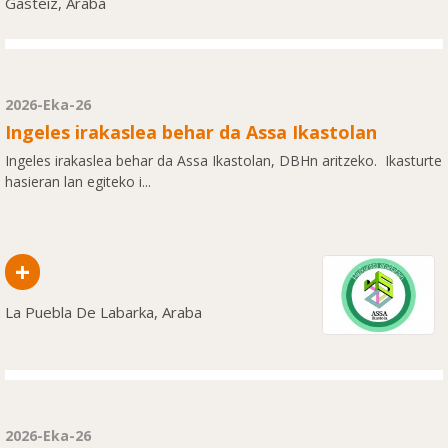
Gasteiz, Araba
2026-Eka-26
Ingeles irakaslea behar da Assa Ikastolan
Ingeles irakaslea behar da Assa Ikastolan, DBHn aritzeko. Ikasturte
hasieran lan egiteko i...
+
La Puebla De Labarka, Araba
2026-Eka-26