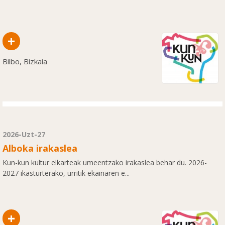
+
Bilbo, Bizkaia
2026-Uzt-27
Alboka irakaslea
Kun-kun kultur elkarteak umeentzako irakaslea behar du. 2026-
2027 ikasturterako, urritik ekainaren e...
+