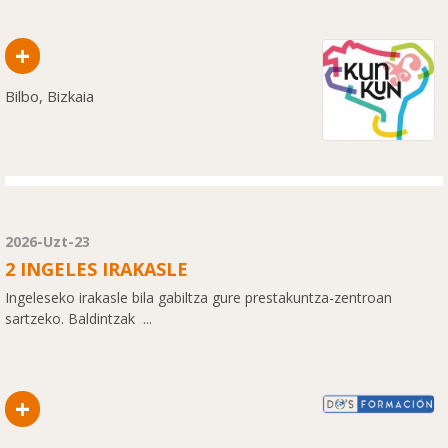
+
Bilbo, Bizkaia
2026-Uzt-23
2 INGELES IRAKASLE
Ingeleseko irakasle bila gabiltza gure prestakuntza-zentroan
sartzeko. Baldintzak ...
+