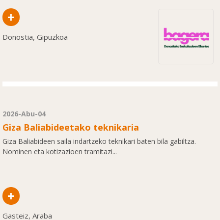
+
Donostia, Gipuzkoa
2026-Abu-04
Giza Baliabideetako teknikaria
Giza Baliabideen saila indartzeko teknikari baten bila gabiltza.
Nominen eta kotizazioen tramitazi...
+
Gasteiz, Araba