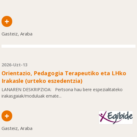
+
Gasteiz, Araba
2026-Uzt-13
Orientazio, Pedagogia Terapeutiko eta LHko
Irakasle (urteko eszedentzia)
LANAREN DESKRIPZIOA: Pertsona hau bere espezialitateko
irakasgaiak/moduluak emate...
+
Gasteiz, Araba