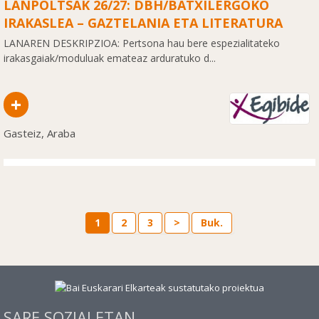
LANPOLTSAK 26/27: DBH/BATXILERGOKO
IRAKASLEA – GAZTELANIA ETA LITERATURA
LANAREN DESKRIPZIOA: Pertsona hau bere espezialitateko
irakasgaiak/moduluak emateaz arduratuko d...
+
Gasteiz, Araba
1
2
3
>
Buk.
SARE SOZIALETAN