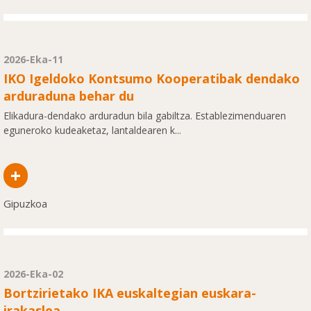
2026-Eka-11
IKO Igeldoko Kontsumo Kooperatibak dendako
arduraduna behar du
Elikadura-dendako arduradun bila gabiltza. Establezimenduaren
eguneroko kudeaketaz, lantaldearen k...
+
Gipuzkoa
2026-Eka-02
Bortzirietako IKA euskaltegian euskara-
irakaslea