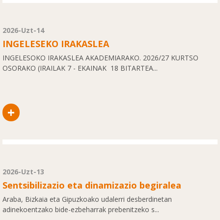
2026-Uzt-14
INGELESEKO IRAKASLEA
INGELESOKO IRAKASLEA AKADEMIARAKO. 2026/27 KURTSO
OSORAKO (IRAILAK 7 - EKAINAK 18 BITARTEA...
+
2026-Uzt-13
Sentsibilizazio eta dinamizazio begiralea
Araba, Bizkaia eta Gipuzkoako udalerri desberdinetan
adinekoentzako bide-ezbeharrak prebenitzeko s...