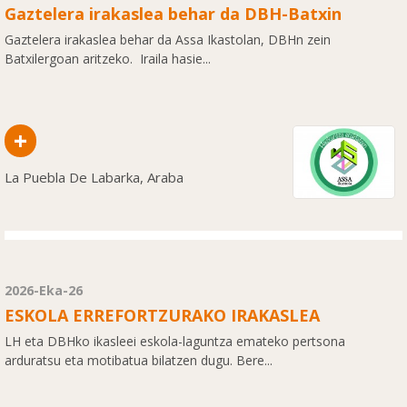
Gaztelera irakaslea behar da DBH-Batxin
Gaztelera irakaslea behar da Assa Ikastolan, DBHn zein
Batxilergoan aritzeko. Iraila hasie...
+
La Puebla De Labarka, Araba
2026-Eka-26
ESKOLA ERREFORTZURAKO IRAKASLEA
LH eta DBHko ikasleei eskola-laguntza emateko pertsona
arduratsu eta motibatua bilatzen dugu. Bere...