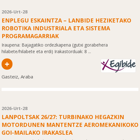
2026-Urt-28
ENPLEGU ESKAINTZA – LANBIDE HEZIKETAKO
ROBOTIKA INDUSTRIALA ETA SISTEMA
PROGRAMAGARRIAK
Iraupena: Bajagatiko ordezkapena (gutxi gorabehera
hilabete/hilabete eta erdi) Irakastorduak: 8 ...
+
Gasteiz, Araba
2026-Urt-28
LANPOLTSAK 26/27: TURBINAKO HEGAZKIN
MOTORDUNEN MANTENTZE AEROMEKANIKOKO
GOI-MAILAKO IRAKASLEA