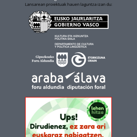
Lansarean proiektuak hauen laguntza izan du: