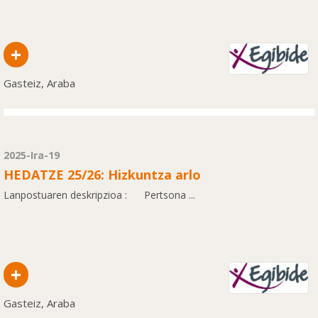
+
Gasteiz, Araba
2025-Ira-19
HEDATZE 25/26: Hizkuntza arlo
Lanpostuaren deskripzioa : Pertsona ...
+
Gasteiz, Araba