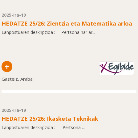
2025-Ira-19
HEDATZE 25/26: Zientzia eta Matematika arloa
Lanpostuaren deskripzioa : Pertsona har ar...
+
Gasteiz, Araba
2025-Ira-19
HEDATZE 25/26: Ikasketa Teknikak
Lanpostuaren deskripzioa : Pertsona ...