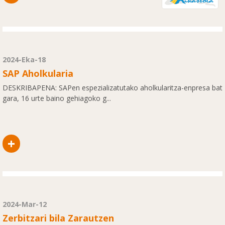
2024-Eka-18
SAP Aholkularia
DESKRIBAPENA: SAPen espezializatutako aholkularitza-enpresa bat
gara, 16 urte baino gehiagoko g...
+
2024-Mar-12
Zerbitzari bila Zarautzen