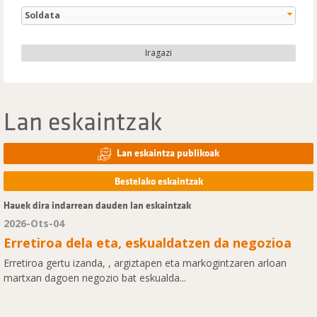
Soldata
Iragazi
Lan eskaintzak
Lan eskaintza publikoak
Bestelako eskaintzak
Hauek dira indarrean dauden lan eskaintzak
2026-Ots-04
Erretiroa dela eta, eskualdatzen da negozioa
Erretiroa gertu izanda, , argiztapen eta markogintzaren arloan
martxan dagoen negozio bat eskualda...