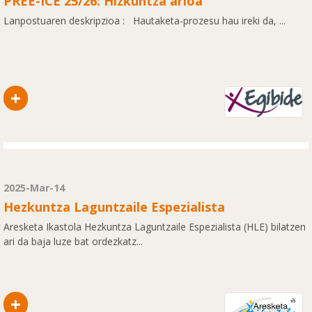
PREE-ICE 25/26: Hizkuntza arloa
Lanpostuaren deskripzioa : Hautaketa-prozesu hau ireki da, ...
+
2025-Mar-14
Hezkuntza Laguntzaile Espezialista
Aresketa Ikastola Hezkuntza Laguntzaile Espezialista (HLE) bilatzen
ari da baja luze bat ordezkatz...
+