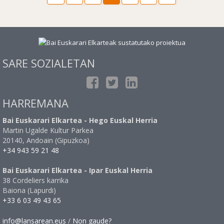
SARE SOZIALETAN
HARREMANA
Bai Euskarari Elkartea - Hego Euskal Herria
Martin Ugalde Kultur Parkea
20140, Andoain (Gipuzkoa)
+34 943 59 21 48
Bai Euskarari Elkartea - Ipar Euskal Herria
38 Cordeliers karrika
Baiona (Lapurdi)
+33 6 03 49 43 65
info@lansarean.eus
/
Non gaude?