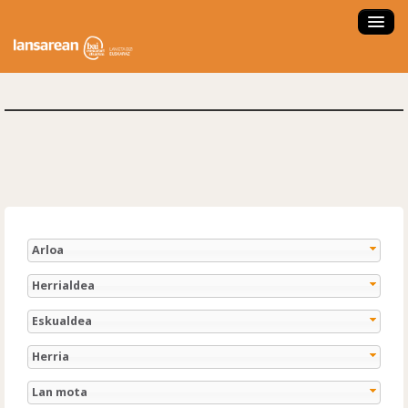
ZER DA LANSAREAN?
ESKAINTZAK
LANBIDE ORIENTAZIOA
FORMAKUNTZA IKASTAROAK
LAN ESKAINTZA SARTU
LAN PRAKTIKAK
Arloa
ENPRESA NAIZ
Herrialdea
HAUTAGAIA NAIZ
Eskualdea
NOLA ERABILI?
Herria
ENPLEGATZE AGENTZIA
Lan mota