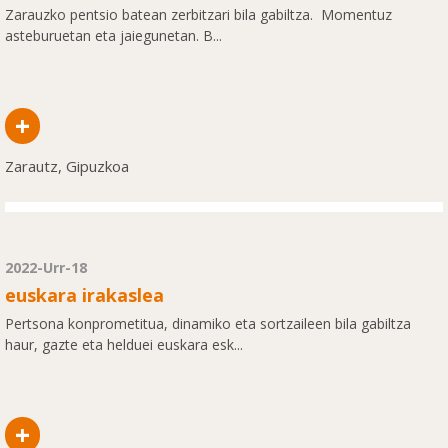
Zarauzko pentsio batean zerbitzari bila gabiltza. Momentuz
asteburuetan eta jaiegunetan. B...
+
Zarautz, Gipuzkoa
2022-Urr-18
euskara irakaslea
Pertsona konprometitua, dinamiko eta sortzaileen bila gabiltza
haur, gazte eta helduei euskara esk...
+