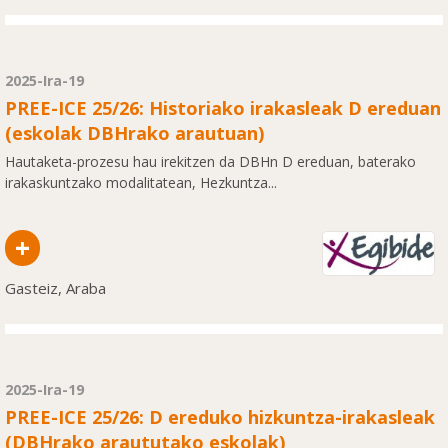
2025-Ira-19
PREE-ICE 25/26: Historiako irakasleak D ereduan
(eskolak DBHrako arautuan)
Hautaketa-prozesu hau irekitzen da DBHn D ereduan, baterako
irakaskuntzako modalitatean, Hezkuntza...
+
Gasteiz, Araba
2025-Ira-19
PREE-ICE 25/26: D ereduko hizkuntza-irakasleak
(DBHrako araututako eskolak)