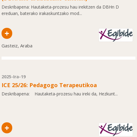
Deskribapena: Hautaketa-prozesu hau irekitzen da DBHn D
ereduan, baterako irakaskuntzako mod...
+
Gasteiz, Araba
2025-Ira-19
ICE 25/26: Pedagogo Terapeutikoa
Deskribapena: Hautaketa-prozesu hau ireki da, Hezkunt...
+