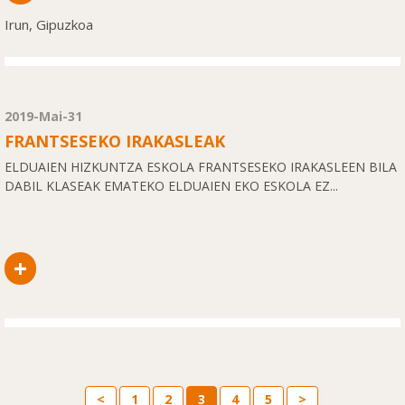
Irun, Gipuzkoa
2019-Mai-31
FRANTSESEKO IRAKASLEAK
ELDUAIEN HIZKUNTZA ESKOLA FRANTSESEKO IRAKASLEEN BILA
DABIL KLASEAK EMATEKO ELDUAIEN EKO ESKOLA EZ...
+
<
1
2
3
4
5
>