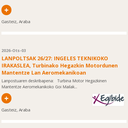
+
Gasteiz, Araba
2026-Ots-03
LANPOLTSAK 26/27: INGELES TEKNIKOKO
IRAKASLEA, Turbinako Hegazkin Motordunen
Mantentze Lan Aeromekanikoan
Lanpostuaren deskribapena: Turbina Motor Hegazkinen
Mantentze Aeromekanikoko Goi Mailak...
+
Gasteiz, Araba