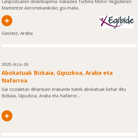
Lanpostuaren deskribapena: Irakaslea Turbina Motor Hegazkinen
Mantentze Aeromekanikoko goi-maila...
+
Gasteiz, Araba
2025-Aza-26
Abokatuak Bizkaia, Gipuzkoa, Araba eta
Nafarroa
Gai sozialetan diharduen erakunde batek abokatuak behar ditu
Bizkaia, Gipuzkoa, Araba eta Nafarror...
+