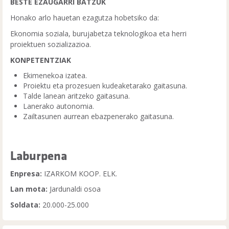
BESTE EZAUGARRI BATZUK
Honako arlo hauetan ezagutza hobetsiko da:
Ekonomia soziala, burujabetza teknologikoa eta herri
proiektuen sozializazioa.
KONPETENTZIAK
Ekimenekoa izatea.
Proiektu eta prozesuen kudeaketarako gaitasuna.
Talde lanean aritzeko gaitasuna.
Lanerako autonomia.
Zailtasunen aurrean ebazpenerako gaitasuna.
Laburpena
Enpresa:
IZARKOM KOOP. ELK.
Lan mota:
Jardunaldi osoa
Soldata:
20.000-25.000