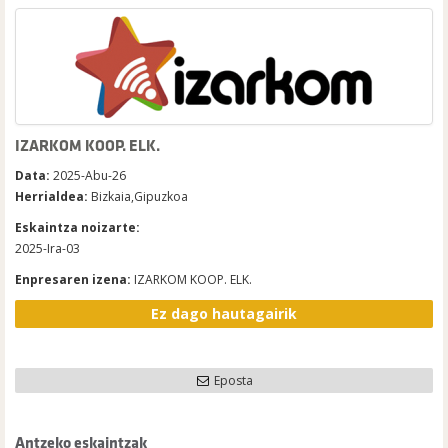
IZARKOM KOOP. ELK.
Data:
2025-Abu-26
Herrialdea:
Bizkaia,Gipuzkoa
Eskaintza noizarte:
2025-Ira-03
Enpresaren izena:
IZARKOM KOOP. ELK.
Ez dago hautagairik
Eposta
Antzeko eskaintzak