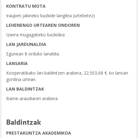
KONTRATU MOTA
Iraupen jakineko bazkide langilea (urtebetez)
LEHENENGO URTEAREN ONDOREN
Izaera mugagabeko bazkidea
LAN JARDUNALDIA
Egunean 8 orduko lanaldia.
LANSARIA
Kooperatibako lan-baldintzen arabera, 22.503,68 €. ko lansari
gordina urtean.
LAN BALDINTZAK
Barne-araudiaren arabera
Baldintzak
PRESTAKUNTZA AKADEMIKOA