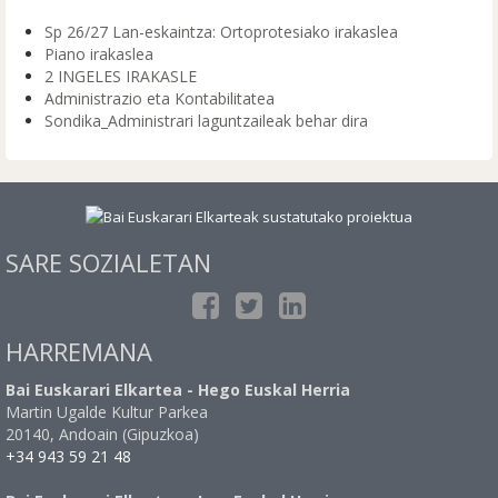
Sp 26/27 Lan-eskaintza: Ortoprotesiako irakaslea
Piano irakaslea
2 INGELES IRAKASLE
Administrazio eta Kontabilitatea
Sondika_Administrari laguntzaileak behar dira
SARE SOZIALETAN
HARREMANA
Bai Euskarari Elkartea - Hego Euskal Herria
Martin Ugalde Kultur Parkea
20140, Andoain (Gipuzkoa)
+34 943 59 21 48