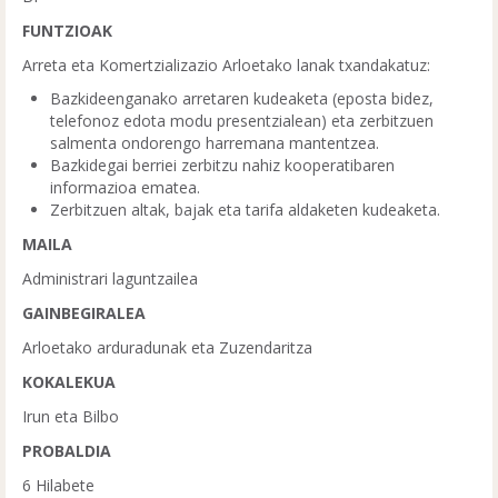
FUNTZIOAK
Arreta eta Komertzializazio Arloetako lanak txandakatuz:
Bazkideenganako arretaren kudeaketa (eposta bidez,
telefonoz edota modu presentzialean) eta zerbitzuen
salmenta ondorengo harremana mantentzea.
Bazkidegai berriei zerbitzu nahiz kooperatibaren
informazioa ematea.
Zerbitzuen altak, bajak eta tarifa aldaketen kudeaketa.
MAILA
Administrari laguntzailea
GAINBEGIRALEA
Arloetako arduradunak eta Zuzendaritza
KOKALEKUA
Irun eta Bilbo
PROBALDIA
6 Hilabete