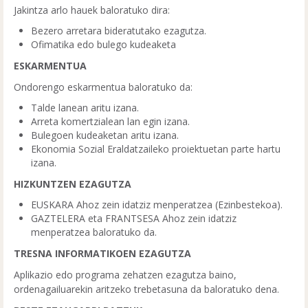
Jakintza arlo hauek baloratuko dira:
Bezero arretara bideratutako ezagutza.
Ofimatika edo bulego kudeaketa
ESKARMENTUA
Ondorengo eskarmentua baloratuko da:
Talde lanean aritu izana.
Arreta komertzialean lan egin izana.
Bulegoen kudeaketan aritu izana.
Ekonomia Sozial Eraldatzaileko proiektuetan parte hartu
izana.
HIZKUNTZEN EZAGUTZA
EUSKARA Ahoz zein idatziz menperatzea (Ezinbestekoa).
GAZTELERA eta FRANTSESA Ahoz zein idatziz
menperatzea baloratuko da.
TRESNA INFORMATIKOEN EZAGUTZA
Aplikazio edo programa zehatzen ezagutza baino,
ordenagailuarekin aritzeko trebetasuna da baloratuko dena.