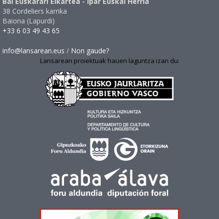
Bai Euskarari Elkartea - Ipar Euskal Herria
38 Cordeliers karrika
Baiona (Lapurdi)
+33 6 03 49 43 65
info@lansarean.eus
/
Non gaude?
Lansarean proiektuak hauen laguntza izan du: