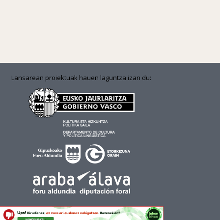
Lansarean proiektuak hauen laguntza izan du: