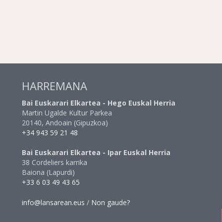
HARREMANA
Bai Euskarari Elkartea - Hego Euskal Herria
Martin Ugalde Kultur Parkea
20140, Andoain (Gipuzkoa)
+34 943 59 21 48
Bai Euskarari Elkartea - Ipar Euskal Herria
38 Cordeliers karrika
Baiona (Lapurdi)
+33 6 03 49 43 65
info@lansarean.eus
/
Non gaude?