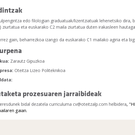
dintzak
zulpengintza edo filologian graduatuak/lizentziatuak lehenetsiko dira, 
) ziurtatua eta euskarako C2 maila ziurtatua duten irakasleen hautaga
rrez gain, beharrezkoa izango da euskarako C1 mailako agiria eta big
urpena
kua:
Zarautz Gipuzkoa
presa:
Oteitza Lizeo Politeknikoa
ldata:
taketa prozesuaren jarraibideak
, "
teresdunek bidal dezatela curriculuma cv@oteitzalp.com helbidera
ailaren gaian.