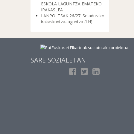
ESKOLA LAGUNTZA EMATEKO
IRAKASLEA
LANPOLTSAK 26/27: Soladurako
irakaskuntza-laguntza (LH)
SARE SOZIALETAN