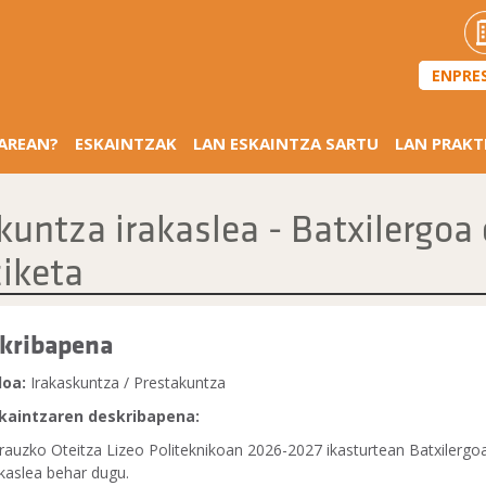
ENPRE
SAREAN?
ESKAINTZAK
LAN ESKAINTZA SARTU
LAN PRAKT
kuntza irakaslea - Batxilergoa
iketa
kribapena
loa:
Irakaskuntza / Prestakuntza
kaintzaren deskribapena:
rauzko Oteitza Lizeo Politeknikoan 2026-2027 ikasturtean Batxilerg
akaslea behar dugu.