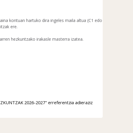
baina kontuan hartuko dira ingeles maila altua (C1 edo
itzak ere.
arren hezkuntzako irakasle masterra izatea.
HIZKUNTZAK 2026-2027" erreferentzia adieraziz