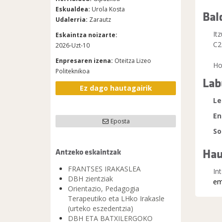
Eskualdea:
Urola Kosta
Bal
Udalerria:
Zarautz
It
Eskaintza noizarte:
C2
2026-Uzt-10
Enpresaren izena:
Oteitza Lizeo
Ho
Politeknikoa
Lab
Ez dago hautagairik
Le
En
Eposta
So
Hau
Antzeko eskaintzak
FRANTSES IRAKASLEA
In
DBH zientziak
em
Orientazio, Pedagogia
Terapeutiko eta LHko Irakasle
(urteko eszedentzia)
DBH ETA BATXILERGOKO