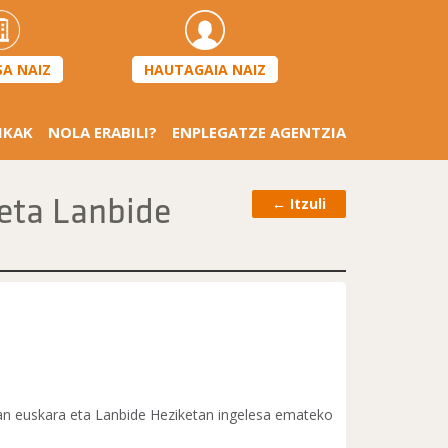
HAUTAGAIA NAIZ
SA NAIZ
IKAK
NOLA ERABILI?
ENPLEGATZE AGENTZIA
 eta Lanbide
←
Itzuli
oan euskara eta Lanbide Heziketan ingelesa emateko