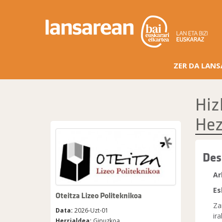
ZER DA LAN
Hiz
Hez
Des
Ar
Es
Oteitza Lizeo Politeknikoa
Za
Data:
2026-Uzt-01
ir
Herrialdea:
Gipuzkoa