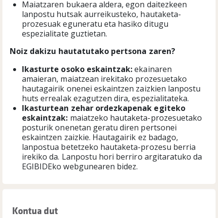
Maiatzaren bukaera aldera, egon daitezkeen
lanpostu hutsak aurreikusteko, hautaketa-
prozesuak eguneratu eta hasiko ditugu
espezialitate guztietan.
Noiz dakizu hautatutako pertsona zaren?
I
kasturte osoko eskaintzak:
ekainaren
amaieran, maiatzean irekitako prozesuetako
hautagairik onenei eskaintzen zaizkien lanpostu
huts errealak ezagutzen dira, espezialitateka.
Ikasturtean zehar ordezkapenak egiteko
eskaintzak:
maiatzeko hautaketa-prozesuetako
posturik onenetan geratu diren pertsonei
eskaintzen zaizkie. Hautagairik ez badago,
lanpostua betetzeko hautaketa-prozesu berria
irekiko da. Lanpostu hori berriro argitaratuko da
EGIBIDEko webgunearen bidez.
Kontua dut