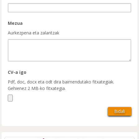
Mezua
Aurkezpena eta zalantzak
CV-a igo
Pdf, doc, docx eta odt dira baimendutako fitxategiak.
Gehienez 2 MB-ko fitxategia.