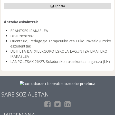
Eposta
Antzeko eskaintzak
FRANTSES IRAKASLEA
DBH zientziak
Orientazio, Pedagogia Terapeutiko eta LHko Irakasle (urteko
eszedentzia)
DBH ETA BATXILERGOKO ESKOLA LAGUNTZA EMATEKO
IRAKASLEA
LANPOLTSAK 26/27: Soladurako irakaskuntza-laguntza (LH)
SARE SOZIALETAN
HARREMANA