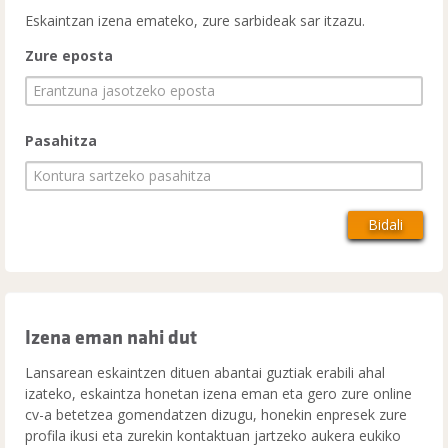
Eskaintzan izena emateko, zure sarbideak sar itzazu.
Zure eposta
Pasahitza
Izena eman nahi dut
Lansarean eskaintzen dituen abantai guztiak erabili ahal
izateko, eskaintza honetan izena eman eta gero zure online
cv-a betetzea gomendatzen dizugu, honekin enpresek zure
profila ikusi eta zurekin kontaktuan jartzeko aukera eukiko