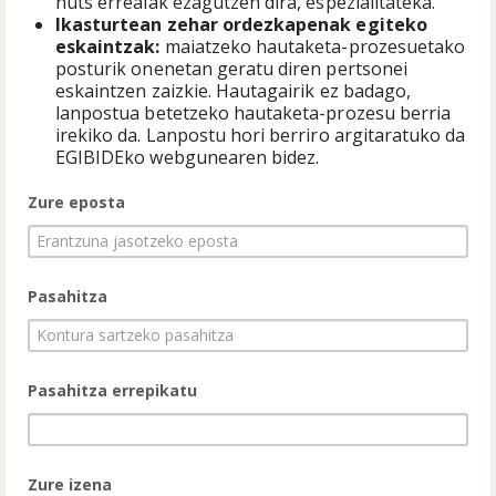
huts errealak ezagutzen dira, espezialitateka.
Ikasturtean zehar ordezkapenak egiteko
eskaintzak:
maiatzeko hautaketa-prozesuetako
posturik onenetan geratu diren pertsonei
eskaintzen zaizkie. Hautagairik ez badago,
lanpostua betetzeko hautaketa-prozesu berria
irekiko da. Lanpostu hori berriro argitaratuko da
EGIBIDEko webgunearen bidez.
Zure eposta
Pasahitza
Pasahitza errepikatu
Zure izena