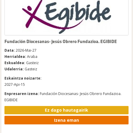
Fundación Diocesanas- Jesús Obrero Fundazioa. EGIBIDE
Data:
2026-Mai-27
Herrialdea:
Araba
Eskualdea:
Gasteiz
Udalerria:
Gasteiz
Eskaintza noizarte:
2027-Api-15
Enpresaren izena:
Fundación Diocesanas- Jesús Obrero Fundazioa.
EGIBIDE
Ez dago hautagairik
Izena eman