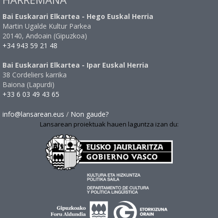
Bai Euskarari Elkartea - Hego Euskal Herria
Martin Ugalde Kultur Parkea
20140, Andoain (Gipuzkoa)
+34 943 59 21 48
Bai Euskarari Elkartea - Ipar Euskal Herria
38 Cordeliers karrika
Baiona (Lapurdi)
+33 6 03 49 43 65
info@lansarean.eus
/
Non gaude?
Lansarean proiektuak hauen laguntza izan du: