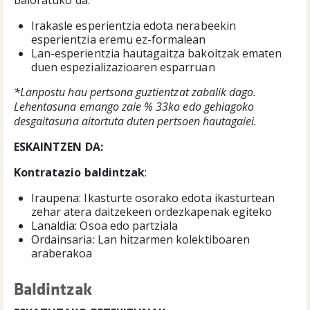
baloratuko da:
Irakasle esperientzia edota nerabeekin
esperientzia eremu ez-formalean
Lan-esperientzia hautagaitza bakoitzak ematen
duen espezializazioaren esparruan
*Lanpostu hau pertsona guztientzat zabalik dago.
Lehentasuna emango zaie % 33ko edo gehiagoko
desgaitasuna aitortuta duten pertsoen hautagaiei.
ESKAINTZEN DA:
Kontratazio baldintzak
:
Iraupena: Ikasturte osorako edota ikasturtean
zehar atera daitzekeen ordezkapenak egiteko
Lanaldia: Osoa edo partziala
Ordainsaria: Lan hitzarmen kolektiboaren
araberakoa
Baldintzak