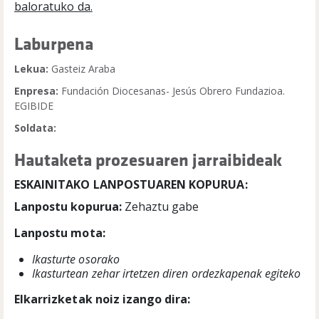
baloratuko da.
Laburpena
Lekua:
Gasteiz Araba
Enpresa:
Fundación Diocesanas- Jesús Obrero Fundazioa.
EGIBIDE
Soldata:
Hautaketa prozesuaren jarraibideak
ESKAINITAKO LANPOSTUAREN KOPURUA:
Lanpostu kopurua:
Zehaztu gabe
Lanpostu mota:
Ikasturte osorako
Ikasturtean zehar irtetzen diren ordezkapenak egiteko
Elkarrizketak noiz izango dira: