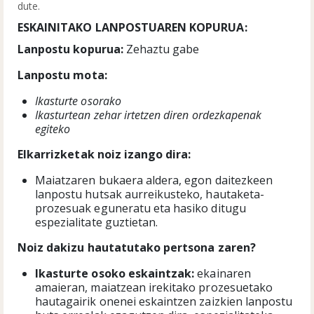
dute.
ESKAINITAKO LANPOSTUAREN KOPURUA:
Lanpostu kopurua:
Zehaztu gabe
Lanpostu mota:
Ikasturte osorako
Ikasturtean zehar irtetzen diren ordezkapenak
egiteko
Elkarrizketak noiz izango dira:
Maiatzaren bukaera aldera, egon daitezkeen
lanpostu hutsak aurreikusteko, hautaketa-
prozesuak eguneratu eta hasiko ditugu
espezialitate guztietan.
Noiz dakizu hautatutako pertsona zaren?
I
kasturte osoko eskaintzak:
ekainaren
amaieran, maiatzean irekitako prozesuetako
hautagairik onenei eskaintzen zaizkien lanpostu