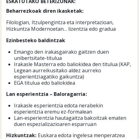
ESKATUTAKO BETEKIZUNAK:
Beharrezkoak diren ikasketak:
Filologian, Itzulpengintza eta interpretazioan,
Hizkuntza Modernoetan… lizentzia edo gradua
Ezinbesteko baldintzak
Emango den irakasgairako gaitzen duen
unibertsitate-titulua
Irakasle Masterra edo baliokidea den titulua (KAP,
Legean aurreikusitako aldez aurreko
esperientziagatiko gaikuntza)
EGA titulua edo baliokidea
Lan esperientzia
–
Baloragarria:
Irakasle esperientzia edota nerabekin
esperientzia eremu ez-formalean
Lan-esperientzia hautagaitza bakoitzak ematen
duen espezializazioaren esparruan
Hizkuntzak:
Euskara edota ingelesa menperatzea