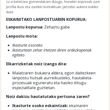
cv-a betetzea gomendatzen dizugu, honekin enpresek zure
profila ikusi eta zurekin kontaktuan jartzeko aukera eukiko
dute.
ESKAINITAKO LANPOSTUAREN KOPURUA:
Lanpostu kopurua:
Zehaztu gabe
Lanpostu mota:
Ikasturte osorako
Ikasturtean zehar irtetzen diren ordezkapenak
egiteko
Elkarrizketak noiz izango dira:
Maiatzaren bukaera aldera, egon daitezkeen
lanpostu hutsak aurreikusteko, hautaketa-
prozesuak eguneratu eta hasiko ditugu
espezialitate guztietan.
Noiz dakizu hautatutako pertsona zaren?
I
kasturte osoko eskaintzak:
ekainaren