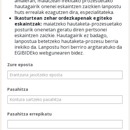
amaieran, maiatzean irekitako prozesuetako
hautagairik onenei eskaintzen zaizkien lanpostu
huts errealak ezagutzen dira, espezialitateka.
Ikasturtean zehar ordezkapenak egiteko
eskaintzak:
maiatzeko hautaketa-prozesuetako
posturik onenetan geratu diren pertsonei
eskaintzen zaizkie. Hautagairik ez badago,
lanpostua betetzeko hautaketa-prozesu berria
irekiko da. Lanpostu hori berriro argitaratuko da
EGIBIDEko webgunearen bidez.
Zure eposta
Pasahitza
Pasahitza errepikatu