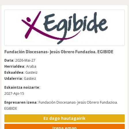
Fundación Diocesanas- Jesús Obrero Fundazioa. EGIBIDE
Data:
2026-Mai-27
Herrialdea:
Araba
Eskualdea:
Gasteiz
Udalerria:
Gasteiz
Eskaintza noizarte:
2027-Api-15
Enpresaren izena:
Fundación Diocesanas- Jesús Obrero Fundazioa.
EGIBIDE
Ez dago hautagairik
Izena eman