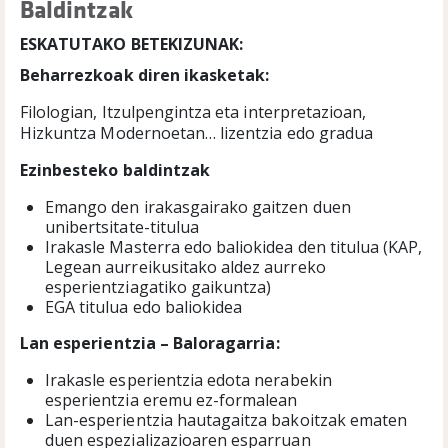
Baldintzak
ESKATUTAKO BETEKIZUNAK:
Beharrezkoak diren ikasketak:
Filologian, Itzulpengintza eta interpretazioan,
Hizkuntza Modernoetan… lizentzia edo gradua
Ezinbesteko baldintzak
Emango den irakasgairako gaitzen duen
unibertsitate-titulua
Irakasle Masterra edo baliokidea den titulua (KAP,
Legean aurreikusitako aldez aurreko
esperientziagatiko gaikuntza)
EGA titulua edo baliokidea
Lan esperientzia
–
Baloragarria:
Irakasle esperientzia edota nerabekin
esperientzia eremu ez-formalean
Lan-esperientzia hautagaitza bakoitzak ematen
duen espezializazioaren esparruan