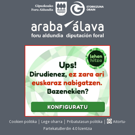
|
|
|
Cookien politika
Lege oharra
Pribatutasun politika
Aitortu-
PartekatuBerdin 4.0 lizentzia