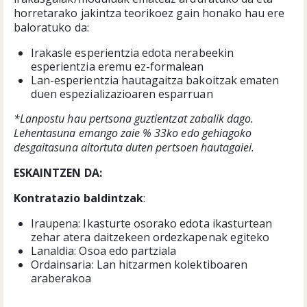
horretarako jakintza teorikoez gain honako hau ere
baloratuko da:
Irakasle esperientzia edota nerabeekin
esperientzia eremu ez-formalean
Lan-esperientzia hautagaitza bakoitzak ematen
duen espezializazioaren esparruan
*Lanpostu hau pertsona guztientzat zabalik dago.
Lehentasuna emango zaie % 33ko edo gehiagoko
desgaitasuna aitortuta duten pertsoen hautagaiei.
ESKAINTZEN DA:
Kontratazio baldintzak
:
Iraupena: Ikasturte osorako edota ikasturtean
zehar atera daitzekeen ordezkapenak egiteko
Lanaldia: Osoa edo partziala
Ordainsaria: Lan hitzarmen kolektiboaren
araberakoa