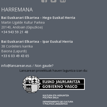
HARREMANA
Bai Euskarari Elkartea - Hego Euskal Herria
Martin Ugalde Kultur Parkea
20140, Andoain (Gipuzkoa)
+34 943 59 21 48
Bai Euskarari Elkartea - Ipar Euskal Herria
38 Cordeliers karrika
Baiona (Lapurdi)
+33 6 03 49 43 65
info@lansarean.eus
/
Non gaude?
Lansarean proiektuak hauen laguntza izan du: