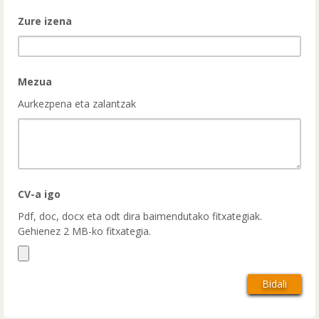
Zure izena
Mezua
Aurkezpena eta zalantzak
CV-a igo
Pdf, doc, docx eta odt dira baimendutako fitxategiak.
Gehienez 2 MB-ko fitxategia.