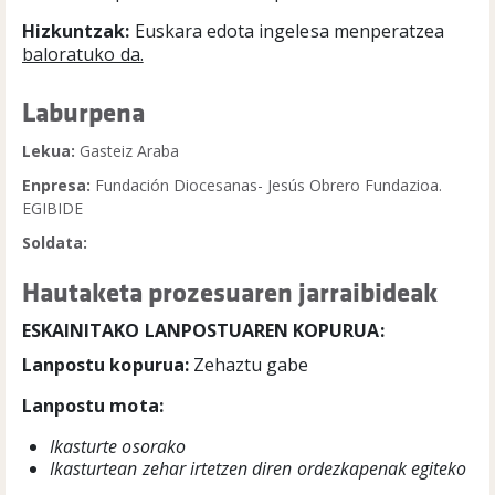
Hizkuntzak:
Euskara edota ingelesa menperatzea
baloratuko da.
Laburpena
Lekua:
Gasteiz Araba
Enpresa:
Fundación Diocesanas- Jesús Obrero Fundazioa.
EGIBIDE
Soldata:
Hautaketa prozesuaren jarraibideak
ESKAINITAKO LANPOSTUAREN KOPURUA:
Lanpostu kopurua:
Zehaztu gabe
Lanpostu mota:
Ikasturte osorako
Ikasturtean zehar irtetzen diren ordezkapenak egiteko