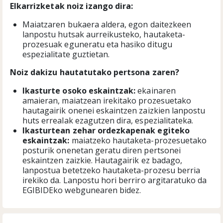
Elkarrizketak noiz izango dira:
Maiatzaren bukaera aldera, egon daitezkeen
lanpostu hutsak aurreikusteko, hautaketa-
prozesuak eguneratu eta hasiko ditugu
espezialitate guztietan.
Noiz dakizu hautatutako pertsona zaren?
I
kasturte osoko eskaintzak:
ekainaren
amaieran, maiatzean irekitako prozesuetako
hautagairik onenei eskaintzen zaizkien lanpostu
huts errealak ezagutzen dira, espezialitateka.
Ikasturtean zehar ordezkapenak egiteko
eskaintzak:
maiatzeko hautaketa-prozesuetako
posturik onenetan geratu diren pertsonei
eskaintzen zaizkie. Hautagairik ez badago,
lanpostua betetzeko hautaketa-prozesu berria
irekiko da. Lanpostu hori berriro argitaratuko da
EGIBIDEko webgunearen bidez.