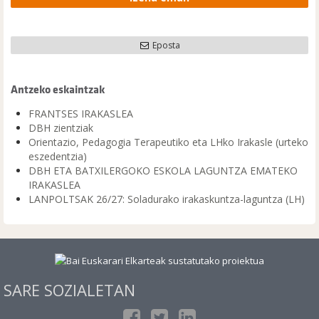
Eposta
Antzeko eskaintzak
FRANTSES IRAKASLEA
DBH zientziak
Orientazio, Pedagogia Terapeutiko eta LHko Irakasle (urteko
eszedentzia)
DBH ETA BATXILERGOKO ESKOLA LAGUNTZA EMATEKO
IRAKASLEA
LANPOLTSAK 26/27: Soladurako irakaskuntza-laguntza (LH)
SARE SOZIALETAN