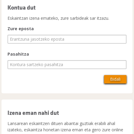
Kontua dut
Eskaintzan izena emateko, zure sarbideak sar itzazu.
Zure eposta
Pasahitza
Izena eman nahi dut
Lansarean eskaintzen dituen abantai guztiak erabili ahal
izateko, eskaintza honetan izena eman eta gero zure online