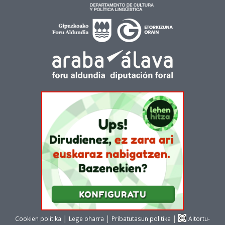
|
|
|
Cookien politika
Lege oharra
Pribatutasun politika
Aitortu-