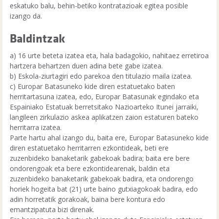
eskatuko balu, behin-betiko kontratazioak egitea posible
izango da.
Baldintzak
a) 16 urte beteta izatea eta, hala badagokio, nahitaez erretiroa
hartzera behartzen duen adina bete gabe izatea.
b) Eskola-ziurtagiri edo parekoa den titulazio maila izatea.
c) Europar Batasuneko kide diren estatuetako baten
herritartasuna izatea, edo, Europar Batasunak egindako eta
Espainiako Estatuak berretsitako Nazioarteko Itunei jarraiki,
langileen zirkulazio askea aplikatzen zaion estaturen bateko
herritarra izatea.
Parte hartu ahal izango du, baita ere, Europar Batasuneko kide
diren estatuetako herritarren ezkontideak, beti ere
zuzenbideko banaketarik gabekoak badira; baita ere bere
ondorengoak eta bere ezkontidearenak, baldin eta
zuzenbideko banaketarik gabekoak badira, eta ondorengo
horiek hogeita bat (21) urte baino gutxiagokoak badira, edo
adin horretatik gorakoak, baina bere kontura edo
emantzipatuta bizi direnak.