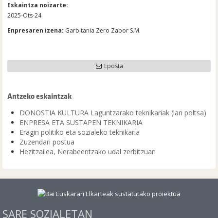
Eskaintza noizarte:
2025-Ots-24
Enpresaren izena:
Garbitania Zero Zabor S.M.
Eposta
Antzeko eskaintzak
DONOSTIA KULTURA Laguntzarako teknikariak (lan poltsa)
ENPRESA ETA SUSTAPEN TEKNIKARIA
Eragin politiko eta sozialeko teknikaria
Zuzendari postua
Hezitzailea, Nerabeentzako udal zerbitzuan
SARE SOZIALETAN