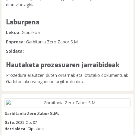
dion ziurtagiria.
Laburpena
Lekua:
Gipuzkoa
Enpresa:
Garbitania Zero Zabor S.M.
Soldata:
Hautaketa prozesuaren jarraibideak
Prozedura arautzen duten oinarriak eta lotutako dokumentuak
Garbitaniako webgunean
argitaratu dira.
Garbitania Zero Zabor S.M.
Data:
2025-Ots-07
Herrialdea:
Gipuzkoa