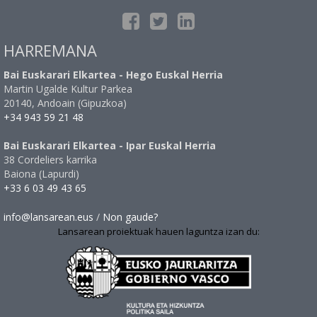
HARREMANA
Bai Euskarari Elkartea - Hego Euskal Herria
Martin Ugalde Kultur Parkea
20140, Andoain (Gipuzkoa)
+34 943 59 21 48
Bai Euskarari Elkartea - Ipar Euskal Herria
38 Cordeliers karrika
Baiona (Lapurdi)
+33 6 03 49 43 65
info@lansarean.eus
/
Non gaude?
Lansarean proiektuak hauen laguntza izan du: