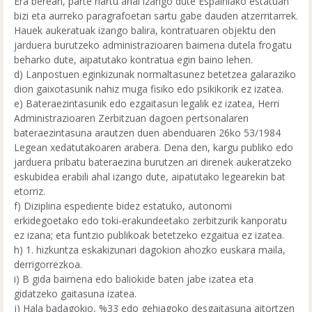
Era berean, parte hartu ahal izango dute Espainiako estatuan
bizi eta aurreko paragrafoetan sartu gabe dauden atzerritarrek.
Hauek aukeratuak izango balira, kontratuaren objektu den
jarduera burutzeko administrazioaren baimena dutela frogatu
beharko dute, aipatutako kontratua egin baino lehen.
d) Lanpostuen eginkizunak normaltasunez betetzea galaraziko
dion gaixotasunik nahiz muga fisiko edo psikikorik ez izatea.
e) Bateraezintasunik edo ezgaitasun legalik ez izatea, Herri
Administrazioaren Zerbitzuan dagoen pertsonalaren
bateraezintasuna arautzen duen abenduaren 26ko 53/1984
Legean xedatutakoaren arabera. Dena den, kargu publiko edo
jarduera pribatu bateraezina burutzen ari direnek aukeratzeko
eskubidea erabili ahal izango dute, aipatutako legearekin bat
etorriz.
f) Diziplina espediente bidez estatuko, autonomi
erkidegoetako edo toki-erakundeetako zerbitzurik kanporatu
ez izana; eta funtzio publikoak betetzeko ezgaitua ez izatea.
h) 1. hizkuntza eskakizunari dagokion ahozko euskara maila,
derrigorrezkoa.
i) B gida baimena edo baliokide baten jabe izatea eta
gidatzeko gaitasuna izatea.
j) Hala badagokio, %33 edo gehiagoko desgaitasuna aitortzen