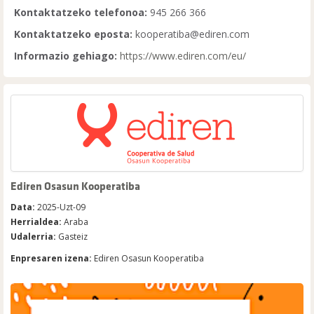
Kontaktatzeko telefonoa:
945 266 366
Kontaktatzeko eposta:
kooperatiba@ediren.com
Informazio gehiago:
https://www.ediren.com/eu/
Ediren Osasun Kooperatiba
Data:
2025-Uzt-09
Herrialdea:
Araba
Udalerria:
Gasteiz
Enpresaren izena:
Ediren Osasun Kooperatiba