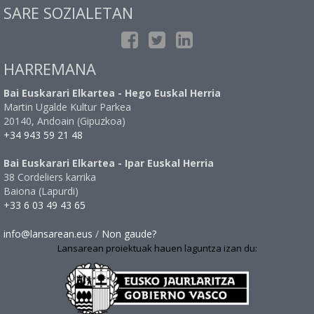
SARE SOZIALETAN
HARREMANA
Bai Euskarari Elkartea - Hego Euskal Herria
Martin Ugalde Kultur Parkea
20140, Andoain (Gipuzkoa)
+34 943 59 21 48
Bai Euskarari Elkartea - Ipar Euskal Herria
38 Cordeliers karrika
Baiona (Lapurdi)
+33 6 03 49 43 65
info@lansarean.eus
/
Non gaude?
Lansarean proiektuak hauen laguntza izan du: