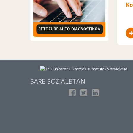
Ko
SARE SOZIALETAN