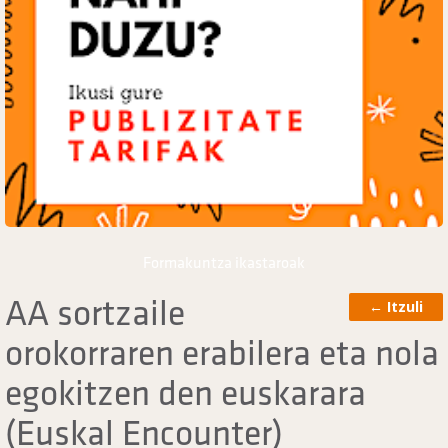
Formakuntza ikastaroak
AA sortzaile
←
Itzuli
orokorraren erabilera eta nola
egokitzen den euskarara
(Euskal Encounter)