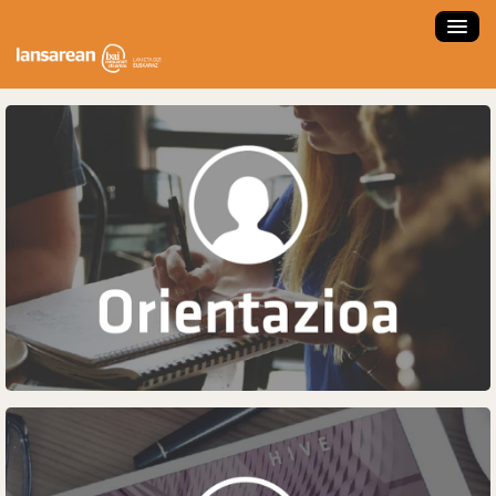
ZER DA LANSAREAN?
ESKAINTZAK
LANBIDE ORIENTAZIOA
FORMAKUNTZA IKASTAROAK
LAN ESKAINTZA SARTU
LAN PRAKTIKAK
ENPRESA NAIZ
HAUTAGAIA NAIZ
NOLA ERABILI?
ENPLEGATZE AGENTZIA