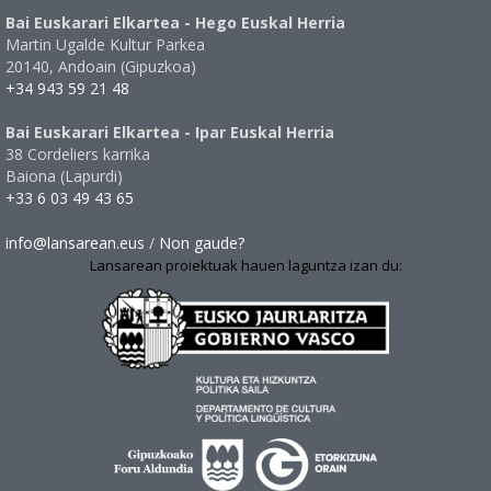
Bai Euskarari Elkartea - Hego Euskal Herria
Martin Ugalde Kultur Parkea
20140, Andoain (Gipuzkoa)
+34 943 59 21 48
Bai Euskarari Elkartea - Ipar Euskal Herria
38 Cordeliers karrika
Baiona (Lapurdi)
+33 6 03 49 43 65
info@lansarean.eus
/
Non gaude?
Lansarean proiektuak hauen laguntza izan du: