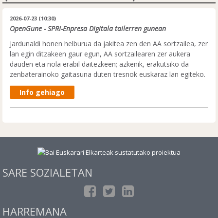
2026-07-23 (10:30)
OpenGune - SPRI-Enpresa Digitala tailerren gunean
Jardunaldi honen helburua da jakitea zen den AA sortzailea, zer
lan egin ditzakeen gaur egun, AA sortzailearen zer aukera
dauden eta nola erabil daitezkeen; azkenik, erakutsiko da
zenbaterainoko gaitasuna duten tresnok euskaraz lan egiteko.
Info gehiago
SARE SOZIALETAN
HARREMANA