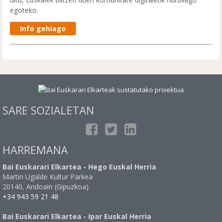
egoteko.
Info gehiago
SARE SOZIALETAN
HARREMANA
Bai Euskarari Elkartea - Hego Euskal Herria
Martin Ugalde Kultur Parkea
20140, Andoain (Gipuzkoa)
+34 943 59 21 48
Bai Euskarari Elkartea - Ipar Euskal Herria