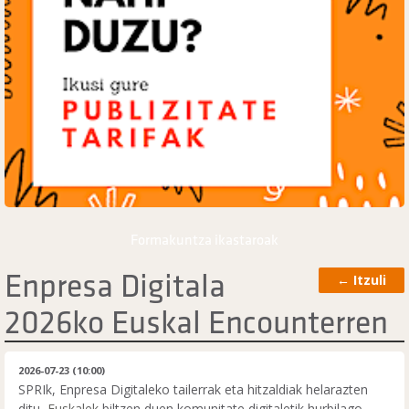
Formakuntza ikastaroak
Enpresa Digitala
←
Itzuli
2026ko Euskal Encounterren
2026-07-23 (10:00)
SPRIk, Enpresa Digitaleko tailerrak eta hitzaldiak helarazten
ditu,
Euskalek
biltzen duen komunitate digitaletik hurbilago