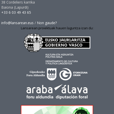
38 Cordeliers karrika
Baiona (Lapurdi)
+33 6 03 49 43 65
info@lansarean.eus
/
Non gaude?
Lansarean proiektuak hauen laguntza izan du: