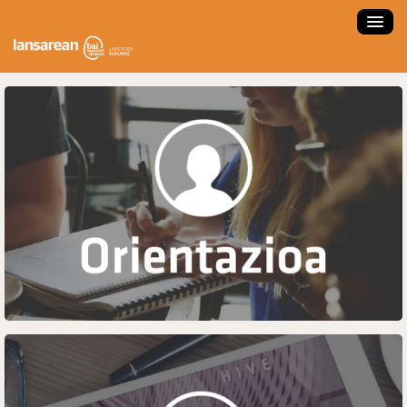
ZER DA LANSAREAN?
ESKAINTZAK
LANBIDE ORIENTAZIOA
FORMAKUNTZA IKASTAROAK
LAN ESKAINTZA SARTU
LAN PRAKTIKAK
ENPRESA NAIZ
HAUTAGAIA NAIZ
NOLA ERABILI?
ENPLEGATZE AGENTZIA