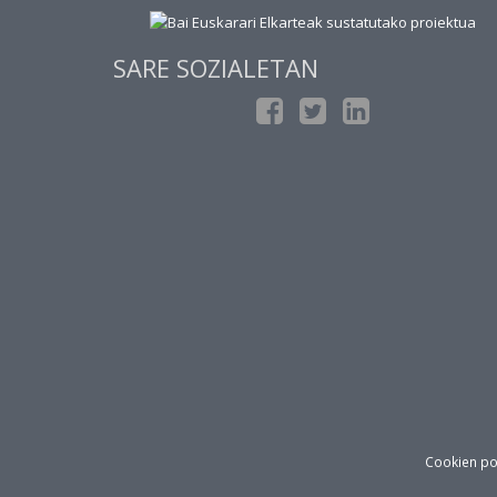
SARE SOZIALETAN
Cookien pol