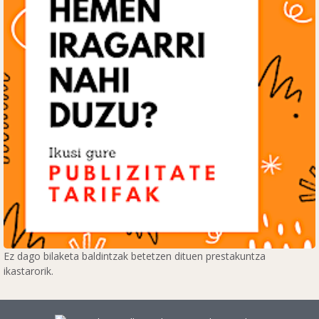
Ez dago bilaketa baldintzak betetzen dituen prestakuntza
ikastarorik.