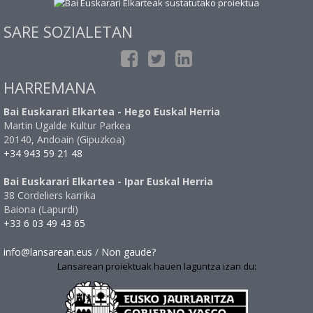
SARE SOZIALETAN
HARREMANA
Bai Euskarari Elkartea - Hego Euskal Herria
Martin Ugalde Kultur Parkea
20140, Andoain (Gipuzkoa)
+34 943 59 21 48
Bai Euskarari Elkartea - Ipar Euskal Herria
38 Cordeliers karrika
Baiona (Lapurdi)
+33 6 03 49 43 65
info@lansarean.eus
/
Non gaude?
Lansarean proiektuak hauen laguntza izan du: