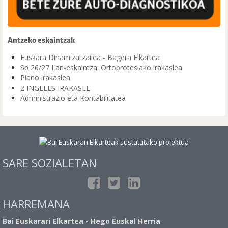
Antzeko eskaintzak
Euskara Dinamizatzailea - Bagera Elkartea
Sp 26/27 Lan-eskaintza: Ortoprotesiako irakaslea
Piano irakaslea
2 INGELES IRAKASLE
Administrazio eta Kontabilitatea
SARE SOZIALETAN
HARREMANA
Bai Euskarari Elkartea - Hego Euskal Herria