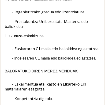
- Ingenieritzako gradua edo lizentziatura
- Prestakuntza Unibertsitate-Masterra edo 
baliokidea.
Hizkuntza-eskakizuna
- Euskararen C1 maila edo baliokidea egiaztatzea.
- Ingelesaren C1 maila edo baliokidea egiaztatzea.
BALORATUKO DIREN MEREZIMENDUAK
- Eskarmentua eta Ikastolen Elkarteko EKI 
materialaren ezagutza.
- Konpetentzia digitala.