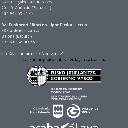
Martin Ugalde Kultur Parkea
20140, Andoain (Gipuzkoa)
+34 943 59 21 48
Bai Euskarari Elkartea - Ipar Euskal Herria
38 Cordeliers karrika
Baiona (Lapurdi)
+33 6 03 49 43 65
info@lansarean.eus
/
Non gaude?
Lansarean proiektuak hauen laguntza izan du: