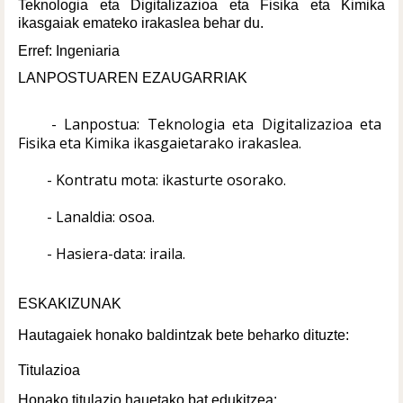
Teknologia eta Digitalizazioa eta Fisika eta Kimika 
ikasgaiak emateko irakaslea behar du.
Erref: Ingeniaria
LANPOSTUAREN EZAUGARRIAK
- Lanpostua: Teknologia eta Digitalizazioa eta 
Fisika eta Kimika ikasgaietarako irakaslea.
- Kontratu mota: ikasturte osorako.
- Lanaldia: osoa.
- Hasiera-data: iraila.
ESKAKIZUNAK
Hautagaiek honako baldintzak bete beharko dituzte:
Titulazioa
Honako titulazio hauetako bat edukitzea: