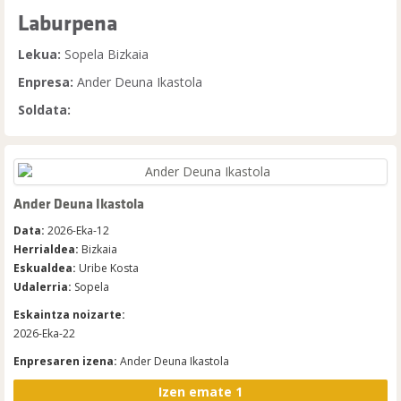
Laburpena
Lekua:
Sopela Bizkaia
Enpresa:
Ander Deuna Ikastola
Soldata:
Ander Deuna Ikastola
Data:
2026-Eka-12
Herrialdea:
Bizkaia
Eskualdea:
Uribe Kosta
Udalerria:
Sopela
Eskaintza noizarte:
2026-Eka-22
Enpresaren izena:
Ander Deuna Ikastola
Izen emate 1