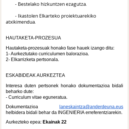
- Bestelako hizkuntzen ezagutza.
- Ikastolen Elkarteko proiektuarekiko 
atxikimendua.
HAUTAKETA-PROZESUA
Hautaketa-prozesuak honako fase hauek izango ditu:
1- Aurkeztutako curriculumen balorazioa.
2- Elkarrizketa pertsonala.
ESKABIDEAK AURKEZTEA
Interesa duten pertsonek honako dokumentazioa bidali 
beharko dute:
- Curriculum vitae eguneratua.
Dokumentazioa 
laneskaintza@anderdeuna.eus
helbidera bidali behar da INGENIERIA erreferentziarekin.
Aurkezteko epea: 
Ekainak 22