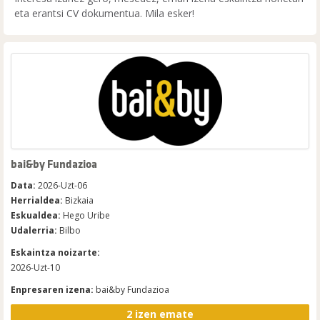
eta erantsi CV dokumentua. Mila esker!
bai&by Fundazioa
Data:
2026-Uzt-06
Herrialdea:
Bizkaia
Eskualdea:
Hego Uribe
Udalerria:
Bilbo
Eskaintza noizarte:
2026-Uzt-10
Enpresaren izena:
bai&by Fundazioa
2 izen emate