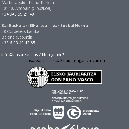
Martin Ugalde Kultur Parkea
20140, Andoain (Gipuzkoa)
+34 943 59 21 48
Bai Euskarari Elkartea - Ipar Euskal Herria
38 Cordeliers karrika
Baiona (Lapurdi)
+33 6 03 49 43 65
info@lansarean.eus
/
Non gaude?
Lansarean proiektuak hauen laguntza izan du: