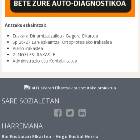
Antzeko eskaintzak
Euskara Dinamizatzailea - Bagera Elkartea
Sp 26/27 Lan-eskaintza: Ortoprotesiako irakaslea
Piano irakaslea
2 INGELES IRAKASLE
Administrazio eta Kontabilitatea
SARE SOZIALETAN
HARREMANA
Bai Euskarari Elkartea - Hego Euskal Herria