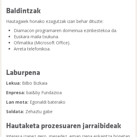
Baldintzak
Hautagaiek honako ezagutzak izan behar dituzte:
Diamacon programaren domeinua ezinbestekoa da.
Euskara maila txukuna.
Ofimatika (Microsoft Office).
Arreta telefonikoa.
Laburpena
Lekua:
Bilbo Bizkaia
Enpresa:
bai&by Fundazioa
Lan mota:
Egonaldi baterako
Soldata:
Zehaztu gabe
Hautaketa prozesuaren jarraibideak
Interesa izanez gero, mesedez, eman izena eskaintza honetan