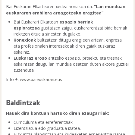
Bai Euskarari Elkartearen xedea honakoa da:
”Lan munduan
euskararen erabilera areagotzeko eragitea”.
Bai Euskarari Elkartean
espazio berriak
esploratzea
gustatzen zaigu, euskararentzat bide berriak
irekitzen dituela sinesten dugulako.
Konexioak
bultzatzen ditugu eragileen artean, enpresa
eta profesionalen interesekoak diren gaiak euskaraz
eskainiz.
Euskaraz eroso
aritzeko espazio, proiektu eta tresnak
eskaintzen ditugu lan mundua osatzen duten aktore guztiei
zuzenduta.
Info +:
www.baieuskarari.eus
Baldintzak
Hauek dira kontuan hartuko diren ezaugarriak:
Curriculuma eta erreferentziak.
Lizentziatua edo graduatua izatea.
Hizkuntza plangintzan eta kudeaketan esperientzia izatea.