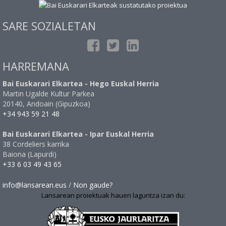
SARE SOZIALETAN
HARREMANA
Bai Euskarari Elkartea - Hego Euskal Herria
Martin Ugalde Kultur Parkea
20140, Andoain (Gipuzkoa)
+34 943 59 21 48
Bai Euskarari Elkartea - Ipar Euskal Herria
38 Cordeliers karrika
Baiona (Lapurdi)
+33 6 03 49 43 65
info@lansarean.eus
/
Non gaude?
Lansarean proiektuak hauen laguntza izan du: