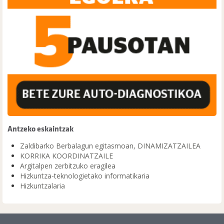
Antzeko eskaintzak
Zaldibarko Berbalagun egitasmoan, DINAMIZATZAILEA
KORRIKA KOORDINATZAILE
Argitalpen zerbitzuko eragilea
Hizkuntza-teknologietako informatikaria
Hizkuntzalaria