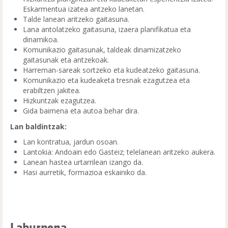
Eskarmentua izatea antzeko lanetan.
Talde lanean aritzeko gaitasuna.
Lana antolatzeko gaitasuna, izaera planifikatua eta
dinamikoa.
Komunikazio gaitasunak, taldeak dinamizatzeko
gaitasunak eta antzekoak.
Harreman-sareak sortzeko eta kudeatzeko gaitasuna.
Komunikazio eta kudeaketa tresnak ezagutzea eta
erabiltzen jakitea.
Hizkuntzak ezagutzea.
Gida baimena eta autoa behar dira.
Lan baldintzak:
Lan kontratua, jardun osoan.
Lantokia: Andoain edo Gasteiz; telelanean aritzeko aukera.
Lanean hastea urtarrilean izango da.
Hasi aurretik, formazioa eskainiko da.
Laburpena