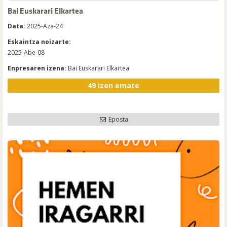
Bai Euskarari Elkartea
Data:
2025-Aza-24
Eskaintza noizarte:
2025-Abe-08
Enpresaren izena:
Bai Euskarari Elkartea
49 izen emate
Eposta