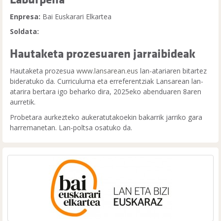
Enpresa:
Bai Euskarari Elkartea
Soldata:
Hautaketa prozesuaren jarraibideak
Hautaketa prozesua
www.lansarean.eus
lan-atariaren bitartez
bideratuko da. Curriculuma eta erreferentziak Lansarean lan-
atarira bertara igo beharko dira, 2025eko abenduaren 8aren
aurretik.
Probetara aurkezteko aukeratutakoekin bakarrik jarriko gara
harremanetan. Lan-poltsa osatuko da.