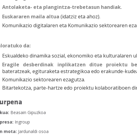
Antolaketa- eta plangintza-trebetasun handiak
.
Euskararen maila altua
(idatziz eta ahoz).
Komunikazio digitalaren eta Komunikazio sektorearen eza
loratuko da:
Eskualdeko dinamika sozial, ekonomiko eta kulturalaren u
Eragile desberdinak inplikatzen ditue proiektu b
bateratzeak, egituraketa estrategikoa edo erakunde-kude
Komunikazio sektorearen ezagutza.
Bitartekotza, parte-hartze edo proiektu kolaboratiboen di
urpena
kua:
Beasain Gipuzkoa
presa:
Ingroup
n mota:
Jardunaldi osoa