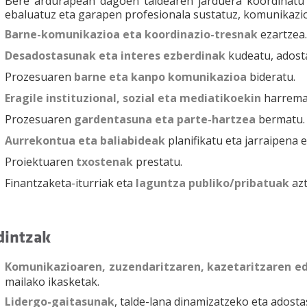
Bere ardurapean dagoen taldearen jarduera koordinatu 
ebaluatuz eta garapen profesionala sustatuz, komunikazio
Barne-komunikazioa eta koordinazio-tresnak
ezartzea
Desadostasunak eta interes ezberdinak
kudeatu, adost
Prozesuaren
barne eta kanpo komunikazioa
bideratu.
Eragile instituzional, sozial eta mediatikoekin
harrema
Prozesuaren
gardentasuna eta parte-hartzea
bermatu.
Aurrekontua eta baliabideak
planifikatu eta jarraipena e
Proiektuaren
txostenak
prestatu.
Finantzaketa-iturriak eta
laguntza publiko/pribatuak
azt
dintzak
Komunikazioaren, zuzendaritzaren, kazetaritzaren e
mailako ikasketak.
Lidergo-gaitasunak
, talde-lana dinamizatzeko eta adost