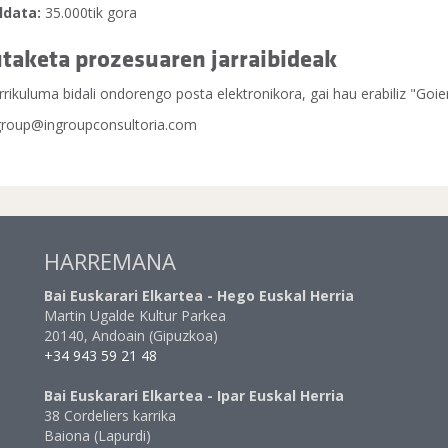
ldata:
35.000tik gora
taketa prozesuaren jarraibideak
rrikuluma bidali ondorengo posta elektronikora, gai hau erabiliz "Goier
group@ingroupconsultoria.com
HARREMANA
Bai Euskarari Elkartea - Hego Euskal Herria
Martin Ugalde Kultur Parkea
20140, Andoain (Gipuzkoa)
+34 943 59 21 48
Bai Euskarari Elkartea - Ipar Euskal Herria
38 Cordeliers karrika
Baiona (Lapurdi)