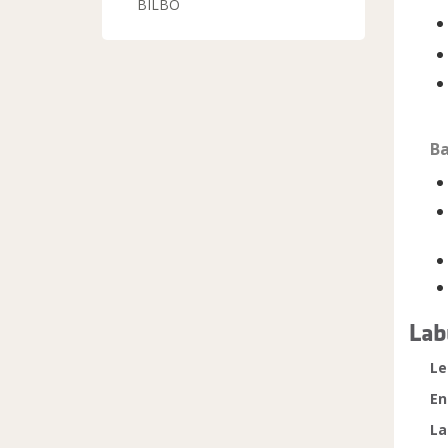
BILBO
Ba
Lab
Le
En
La