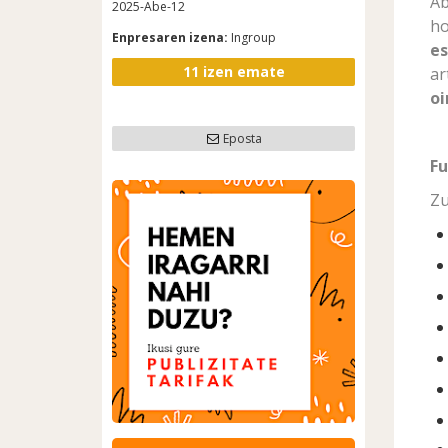
Ab
2025-Abe-12
h
Enpresaren izena:
Ingroup
e
11 izen emate
a
oi
Eposta
Fu
Zu