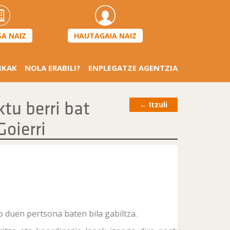
HAUTAGAIA NAIZ
SA NAIZ
IKAK
NOLA ERABILI?
ENPLEGATZE AGENTZIA
tu berri bat
←
Itzuli
Goierri
 duen pertsona baten bila gabiltza.