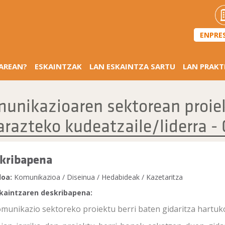
ENPRE
SAREAN?
ESKAINTZAK
LAN ESKAINTZA SARTU
LAN PRAKT
unikazioaren sektorean proiek
arazteko kudeatzaile/liderra - 
kribapena
loa:
Komunikazioa / Diseinua / Hedabideak / Kazetaritza
kaintzaren deskribapena:
munikazio sektoreko proiektu berri baten gidaritza hartuko