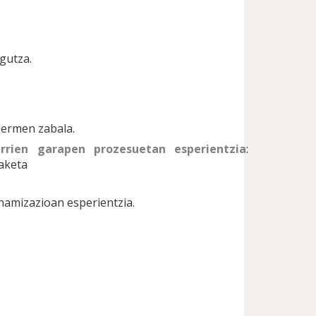
gutza.
lermen zabala.
errien garapen prozesuetan esperientzia
:
aketa
namizazioan esperientzia.