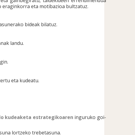
eta gainbegiratu, taldekideen errendimendua
 eraginkorra eta motibazioa bultzatuz.
.
asunerako bideak bilatuz.
nak landu.
gin.
ertu eta kudeatu.
do kudeaketa estrategikoaren
inguruko goi-
asuna lortzeko trebetasuna.