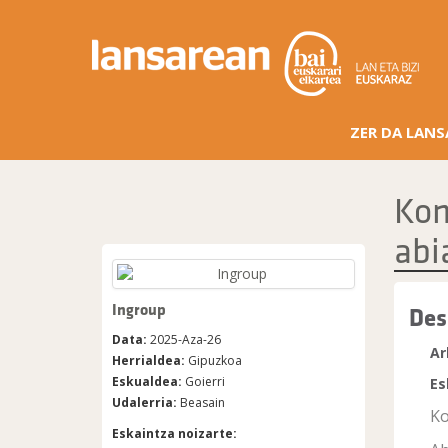
ZER DA LAN
Kom
abi
Ingroup
Des
Data:
2025-Aza-26
Ar
Herrialdea:
Gipuzkoa
Eskualdea:
Goierri
Es
Udalerria:
Beasain
Ko
Eskaintza noizarte: