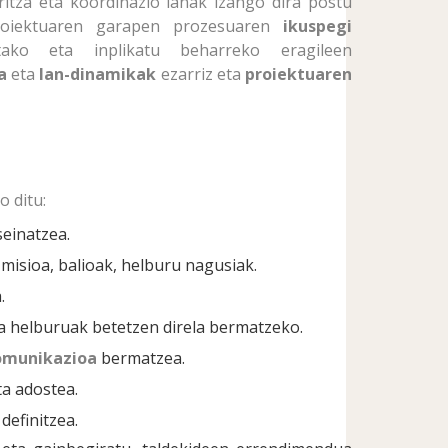
itza eta koordinazio lanak izango dira postu
roiektuaren garapen prozesuaren
ikuspegi
utako eta inplikatu beharreko eragileen
a
eta
lan-dinamikak
ezarriz eta
proiektuaren
 ditu:
seinatzea.
misioa, balioak, helburu nagusiak.
.
a helburuak betetzen direla bermatzeko.
komunikazioa
bermatzea.
a adostea.
definitzea.