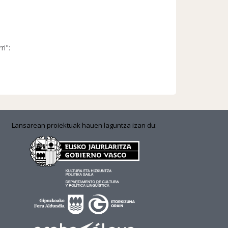
ri":
Lansarean proiektuak hauen laguntza izan du: