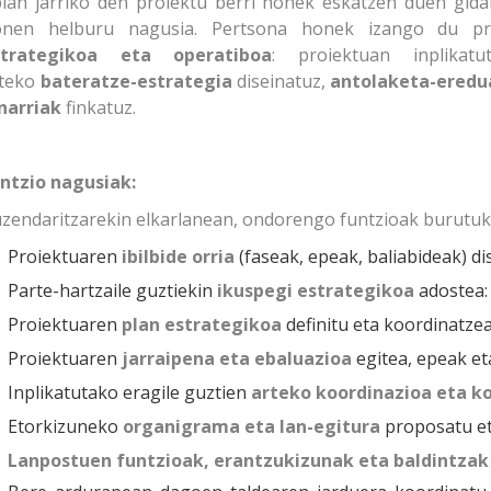
ian jarriko den proiektu berri honek eskatzen duen gidar
onen helburu nagusia. Pertsona honek izango du p
strategikoa eta operatiboa
: proiektuan inplikat
rteko
bateratze-estrategia
diseinatuz,
antolaketa-eredu
narriak
finkatuz.
ntzio nagusiak:
zendaritzarekin elkarlanean, ondorengo funtzioak burutuko
Proiektuaren
ibilbide orria
(faseak, epeak, baliabideak) di
Parte-hartzaile guztiekin
ikuspegi estrategikoa
adostea: 
Proiektuaren
plan estrategikoa
definitu eta koordinatzea
Proiektuaren
jarraipena eta ebaluazioa
egitea, epeak et
Inplikatutako eragile guztien
arteko koordinazioa eta 
Etorkizuneko
organigrama eta lan-egitura
proposatu et
Lanpostuen funtzioak, erantzukizunak eta baldintzak