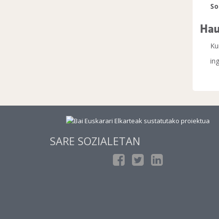
So
Hau
Ku
in
SARE SOZIALETAN