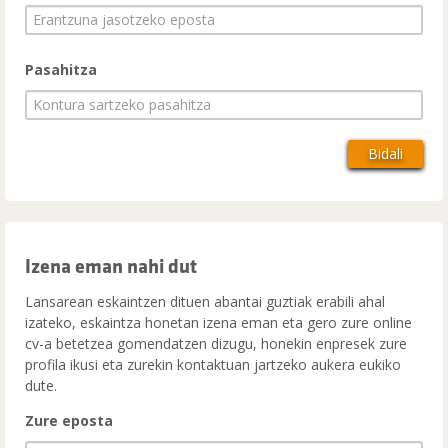
Pasahitza
Izena eman nahi dut
Lansarean eskaintzen dituen abantai guztiak erabili ahal
izateko, eskaintza honetan izena eman eta gero zure online
cv-a betetzea gomendatzen dizugu, honekin enpresek zure
profila ikusi eta zurekin kontaktuan jartzeko aukera eukiko
dute.
Zure eposta