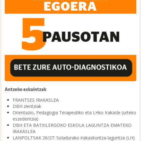
Antzeko eskaintzak
FRANTSES IRAKASLEA
DBH zientziak
Orientazio, Pedagogia Terapeutiko eta LHko Irakasle (urteko
eszedentzia)
DBH ETA BATXILERGOKO ESKOLA LAGUNTZA EMATEKO
IRAKASLEA
LANPOLTSAK 26/27: Soladurako irakaskuntza-laguntza (LH)