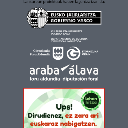
Lansarean proiektuak hauen laguntza izan du: