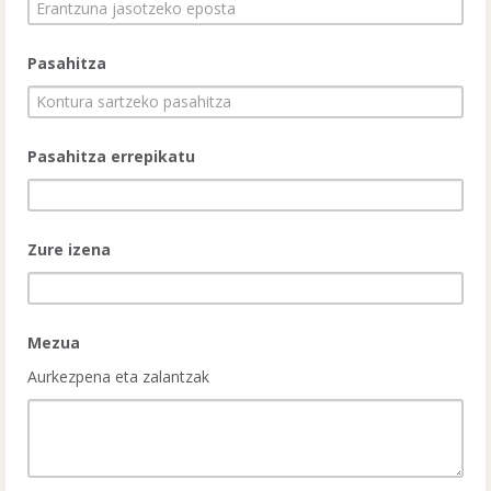
Pasahitza
Pasahitza errepikatu
Zure izena
Mezua
Aurkezpena eta zalantzak