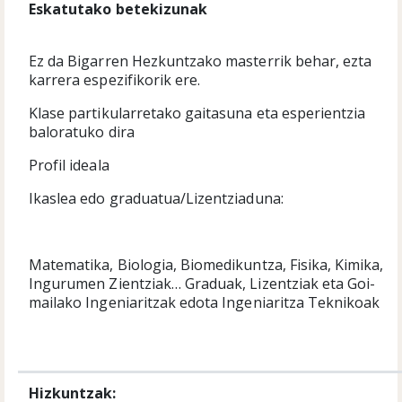
Eskatutako betekizunak
Ez da Bigarren Hezkuntzako masterrik behar, ezta
karrera espezifikorik ere.
Klase partikularretako gaitasuna eta esperientzia
baloratuko dira
Profil ideala
Ikaslea edo graduatua/Lizentziaduna:
Matematika, Biologia, Biomedikuntza, Fisika, Kimika,
Ingurumen Zientziak… Graduak, Lizentziak eta Goi-
mailako Ingeniaritzak edota Ingeniaritza Teknikoak
Hizkuntzak: