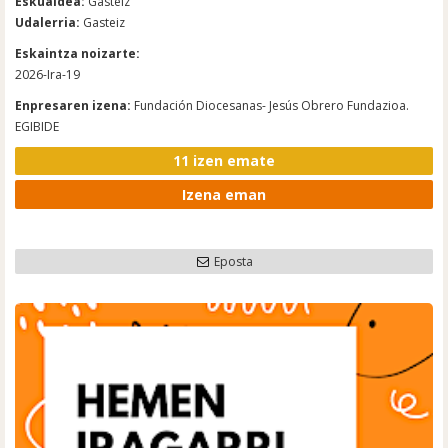
Eskualdea:
Gasteiz
Udalerria:
Gasteiz
Eskaintza noizarte:
2026-Ira-19
Enpresaren izena:
Fundación Diocesanas- Jesús Obrero Fundazioa.
EGIBIDE
11 izen emate
Izena eman
Eposta