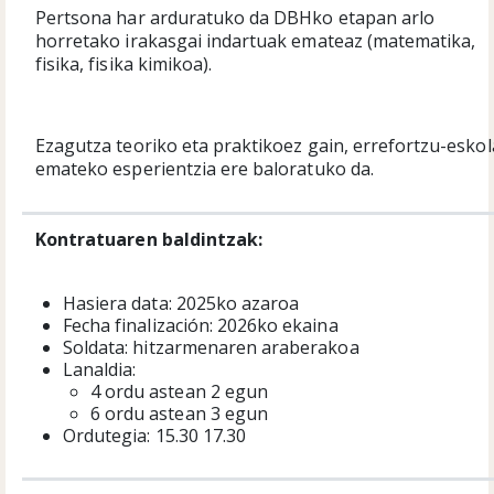
Pertsona har arduratuko da DBHko etapan arlo
horretako irakasgai indartuak emateaz (matematika,
fisika, fisika kimikoa).
Ezagutza teoriko eta praktikoez gain, errefortzu-esko
emateko esperientzia ere baloratuko da.
Kontratuaren baldintzak:
Hasiera data: 2025ko azaroa
Fecha finalización: 2026ko ekaina
Soldata: hitzarmenaren araberakoa
Lanaldia:
4 ordu astean 2 egun
6 ordu astean 3 egun
Ordutegia: 15.30 17.30