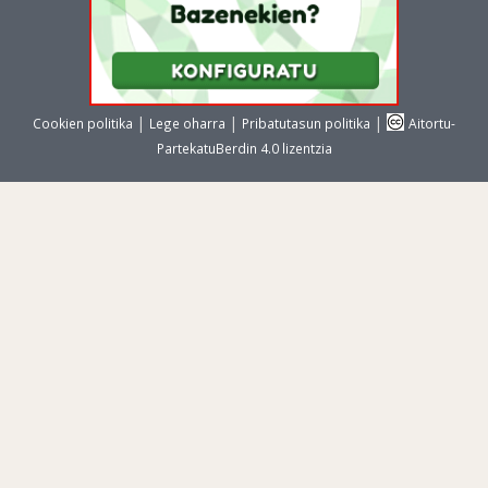
|
|
|
Cookien politika
Lege oharra
Pribatutasun politika
Aitortu-
PartekatuBerdin 4.0 lizentzia