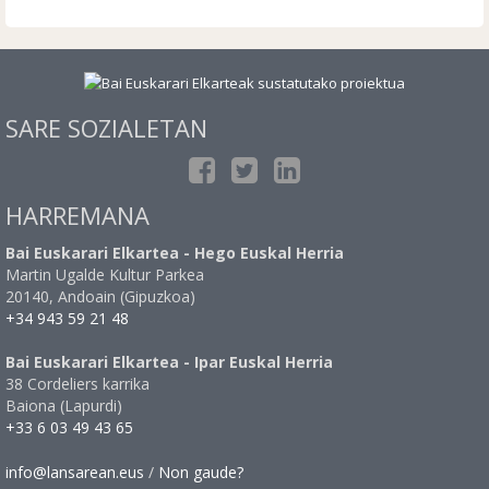
SARE SOZIALETAN
HARREMANA
Bai Euskarari Elkartea - Hego Euskal Herria
Martin Ugalde Kultur Parkea
20140, Andoain (Gipuzkoa)
+34 943 59 21 48
Bai Euskarari Elkartea - Ipar Euskal Herria
38 Cordeliers karrika
Baiona (Lapurdi)
+33 6 03 49 43 65
info@lansarean.eus
/
Non gaude?