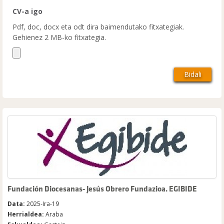
CV-a igo
Pdf, doc, docx eta odt dira baimendutako fitxategiak.
Gehienez 2 MB-ko fitxategia.
Fundación Diocesanas- Jesús Obrero Fundazioa. EGIBIDE
Data:
2025-Ira-19
Herrialdea:
Araba