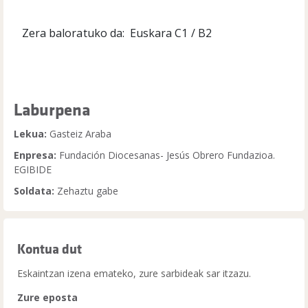
Zera baloratuko da: Euskara C1 / B2
Laburpena
Lekua:
Gasteiz Araba
Enpresa:
Fundación Diocesanas- Jesús Obrero Fundazioa.
EGIBIDE
Soldata:
Zehaztu gabe
Kontua dut
Eskaintzan izena emateko, zure sarbideak sar itzazu.
Zure eposta