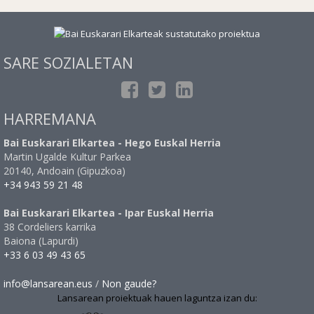
SARE SOZIALETAN
HARREMANA
Bai Euskarari Elkartea - Hego Euskal Herria
Martin Ugalde Kultur Parkea
20140, Andoain (Gipuzkoa)
+34 943 59 21 48
Bai Euskarari Elkartea - Ipar Euskal Herria
38 Cordeliers karrika
Baiona (Lapurdi)
+33 6 03 49 43 65
info@lansarean.eus
/
Non gaude?
Lansarean proiektuak hauen laguntza izan du: