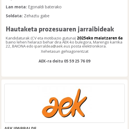
Lan mota:
Egonaldi baterako
Soldata:
Zehaztu gabe
Hautaketa prozesuaren jarraibideak
Kandidaturak (CV eta motibazio gutuna)
202
5e
ko
maiatzaren 6a
b
aino lehen helarazi behar dira AEK-ko bulegora, Marengo karrika
22, BAIONA
edo
iparraldea@aek.eus
posta elektronikora.
Xehetasun gehiagorentzat
AEK-ra deitu 05 59 25 76 09
AEK IPARRALDE