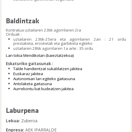
Baldintzak
Kontratua uztailaren 23tik agorrilaren 2ra
Orduak :
uztailaren 23tik-25era eta agorrilaren 2an : 21 ordu
prestaketa, erosketak eta garbiketa egiteko
uztailaren 28tik agorrilaren 1a arte : 35 ordu
Lan tokia
Mendikotan
(baieztatzekoa)
Eskaturiko gaitasunak :
Talde handientzat sukaldatzen jakitea
Euskaraz jakitea
Autonomian lan egiteko gaitasuna
Antolaketa gaitasuna
Aurrekontu bat kudeatzen jakitea
Laburpena
Lekua:
Zuberoa
Enpresa:
AEK IPARRALDE