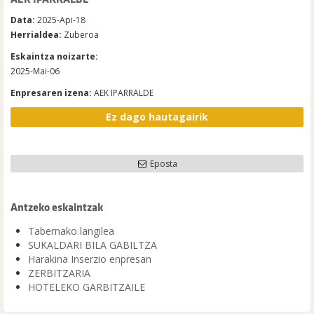
Data:
2025-Api-18
Herrialdea:
Zuberoa
Eskaintza noizarte:
2025-Mai-06
Enpresaren izena:
AEK IPARRALDE
Ez dago hautagairik
Eposta
Antzeko eskaintzak
Tabernako langilea
SUKALDARI BILA GABILTZA
Harakina Inserzio enpresan
ZERBITZARIA
HOTELEKO GARBITZAILE