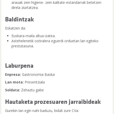
arauak zein higiene- zein kalitate-estandarrak betetzen
direla ziurtatzea.
Baldintzak
Eskatzen da:
Euskara-maila altua izatea.
Astehelenetik ostiralera eguerdi orduetan lan egiteko
prestutasuna.
Laburpena
Enpresa:
Gastronomia Baska
Lan mota:
Presentziala
Soldata:
Zehaztu gabe
Hautaketa prozesuaren jarraibideak
Gurekin lan egin nahi baduzu, bidali zure CVa: