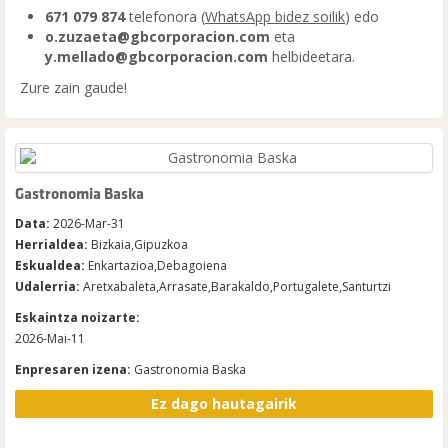
671 079 874
telefonora (
WhatsApp bidez soilik
) edo
o.zuzaeta@gbcorporacion.com
eta
y.mellado@gbcorporacion.com
helbideetara.
Zure zain gaude!
Gastronomia Baska
Data:
2026-Mar-31
Herrialdea:
Bizkaia,Gipuzkoa
Eskualdea:
Enkartazioa,Debagoiena
Udalerria:
Aretxabaleta,Arrasate,Barakaldo,Portugalete,Santurtzi
Eskaintza noizarte:
2026-Mai-11
Enpresaren izena:
Gastronomia Baska
Ez dago hautagairik