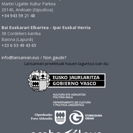
Martin Ugalde Kultur Parkea
20140, Andoain (Gipuzkoa)
+34 943 59 21 48
Bai Euskarari Elkartea - Ipar Euskal Herria
38 Cordeliers karrika
Baiona (Lapurdi)
+33 6 03 49 43 65
info@lansarean.eus
/
Non gaude?
Lansarean proiektuak hauen laguntza izan du: