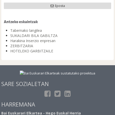
Eposta
Antzeko eskaintzak
Tabernako langilea
SUKALDARI BILA GABILTZA
Harakina Inserzio enpresan
ZERBITZARIA
HOTELEKO GARBITZAILE
SARE SOZIALETAN
HARREMANA
Bai Euskarari Elkartea - Hego Euskal Herria