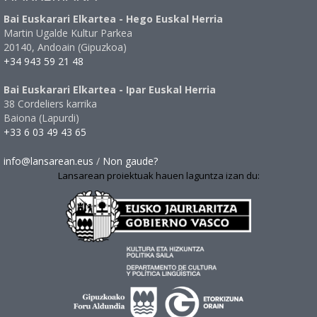
Bai Euskarari Elkartea - Hego Euskal Herria
Martin Ugalde Kultur Parkea
20140, Andoain (Gipuzkoa)
+34 943 59 21 48
Bai Euskarari Elkartea - Ipar Euskal Herria
38 Cordeliers karrika
Baiona (Lapurdi)
+33 6 03 49 43 65
info@lansarean.eus
/
Non gaude?
Lansarean proiektuak hauen laguntza izan du: