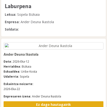
Laburpena
Lekua:
Sopela Bizkaia
Enpresa:
Ander Deuna Ikastola
Soldata:
Ander Deuna Ikastola
Data:
2026-Eka-12
Herrialdea:
Bizkaia
Eskualdea:
Uribe Kosta
Udalerria:
Sopela
Eskaintza noizarte:
2026-Eka-22
Enpresaren izena:
Ander Deuna Ikastola
Ez dago hautagairik