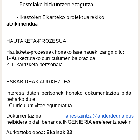
- Bestelako hizkuntzen ezagutza.
- Ikastolen Elkarteko proiektuarekiko 
atxikimendua.
HAUTAKETA-PROZESUA
Hautaketa-prozesuak honako fase hauek izango ditu:
1- Aurkeztutako curriculumen balorazioa.
2- Elkarrizketa pertsonala.
ESKABIDEAK AURKEZTEA
Interesa duten pertsonek honako dokumentazioa bidali 
beharko dute:
- Curriculum vitae eguneratua.
Dokumentazioa 
laneskaintza@anderdeuna.eus
helbidera bidali behar da INGENIERIA erreferentziarekin.
Aurkezteko epea: 
Ekainak 22