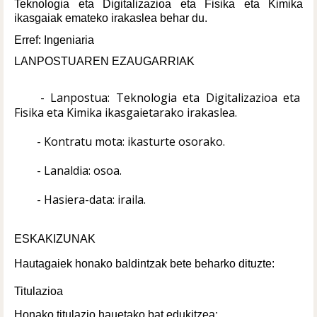
Teknologia eta Digitalizazioa eta Fisika eta Kimika 
ikasgaiak emateko irakaslea behar du.
Erref: Ingeniaria
LANPOSTUAREN EZAUGARRIAK
- Lanpostua: Teknologia eta Digitalizazioa eta 
Fisika eta Kimika ikasgaietarako irakaslea.
- Kontratu mota: ikasturte osorako.
- Lanaldia: osoa.
- Hasiera-data: iraila.
ESKAKIZUNAK
Hautagaiek honako baldintzak bete beharko dituzte:
Titulazioa
Honako titulazio hauetako bat edukitzea: