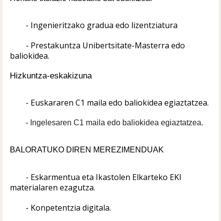
- Ingenieritzako gradua edo lizentziatura
- Prestakuntza Unibertsitate-Masterra edo 
baliokidea.
Hizkuntza-eskakizuna
- Euskararen C1 maila edo baliokidea egiaztatzea.
- Ingelesaren C1 maila edo baliokidea egiaztatzea.
BALORATUKO DIREN MEREZIMENDUAK
- Eskarmentua eta Ikastolen Elkarteko EKI 
materialaren ezagutza.
- Konpetentzia digitala.