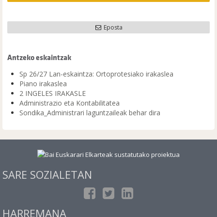
Eposta
Antzeko eskaintzak
Sp 26/27 Lan-eskaintza: Ortoprotesiako irakaslea
Piano irakaslea
2 INGELES IRAKASLE
Administrazio eta Kontabilitatea
Sondika_Administrari laguntzaileak behar dira
SARE SOZIALETAN
HARREMANA