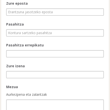
Zure eposta
Pasahitza
Pasahitza errepikatu
Zure izena
Mezua
Aurkezpena eta zalantzak