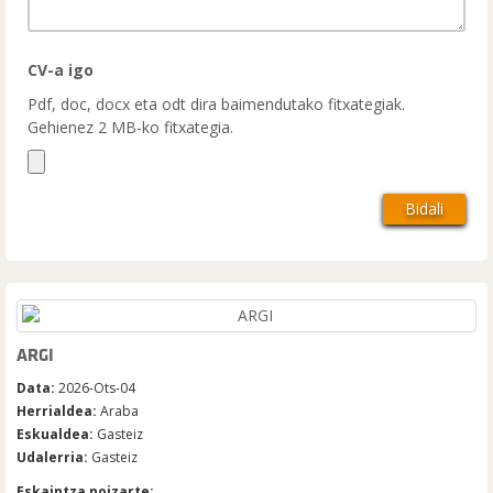
CV-a igo
Pdf, doc, docx eta odt dira baimendutako fitxategiak.
Gehienez 2 MB-ko fitxategia.
ARGI
Data:
2026-Ots-04
Herrialdea:
Araba
Eskualdea:
Gasteiz
Udalerria:
Gasteiz
Eskaintza noizarte: