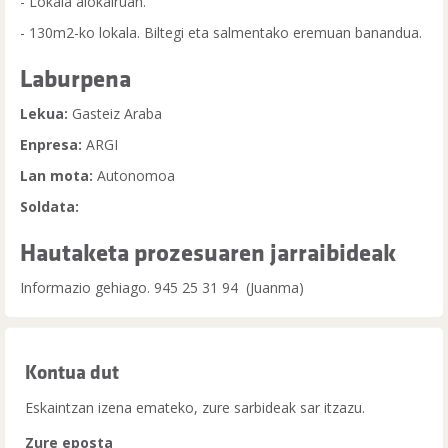
- Lokala alokairuan.
- 130m2-ko lokala. Biltegi eta salmentako eremuan banandua.
Laburpena
Lekua:
Gasteiz Araba
Enpresa:
ARGI
Lan mota:
Autonomoa
Soldata:
Hautaketa prozesuaren jarraibideak
Informazio gehiago. 945 25 31 94 (Juanma)
Kontua dut
Eskaintzan izena emateko, zure sarbideak sar itzazu.
Zure eposta