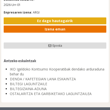
2026-Urr-01
Enpresaren izena:
ARGI
Ez dago hautagairik
Izena eman
Eposta
Antzeko eskaintzak
IKO Igeldoko Kontsumo Kooperatibak dendako arduraduna
behar du
DENDA / KAFETEGIAN LANA ESKAINTZA
BILTEGI LAGUNTZAILE
BILTEGIZAINA-ADUNA
OSTALARITZA ETA GARBIKETAKO LAGUNTZAILEA