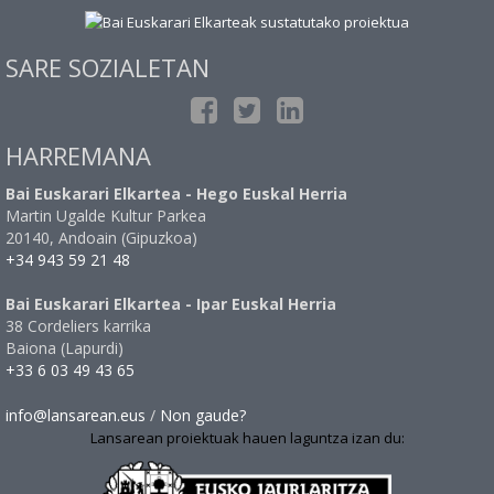
SARE SOZIALETAN
HARREMANA
Bai Euskarari Elkartea - Hego Euskal Herria
Martin Ugalde Kultur Parkea
20140, Andoain (Gipuzkoa)
+34 943 59 21 48
Bai Euskarari Elkartea - Ipar Euskal Herria
38 Cordeliers karrika
Baiona (Lapurdi)
+33 6 03 49 43 65
info@lansarean.eus
/
Non gaude?
Lansarean proiektuak hauen laguntza izan du: