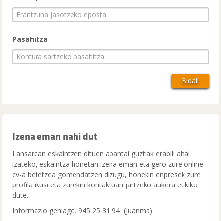
Pasahitza
Izena eman nahi dut
Lansarean eskaintzen dituen abantai guztiak erabili ahal
izateko, eskaintza honetan izena eman eta gero zure online
cv-a betetzea gomendatzen dizugu, honekin enpresek zure
profila ikusi eta zurekin kontaktuan jartzeko aukera eukiko
dute.
Informazio gehiago. 945 25 31 94 (Juanma)