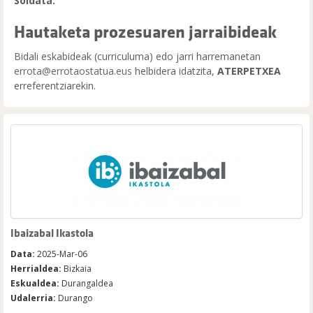
Soldata:
Hautaketa prozesuaren jarraibideak
Bidali eskabideak (curriculuma) edo jarri harremanetan
errota@errotaostatua.eus
helbidera idatzita,
ATERPETXEA
erreferentziarekin.
Ibaizabal Ikastola
Data:
2025-Mar-06
Herrialdea:
Bizkaia
Eskualdea:
Durangaldea
Udalerria:
Durango