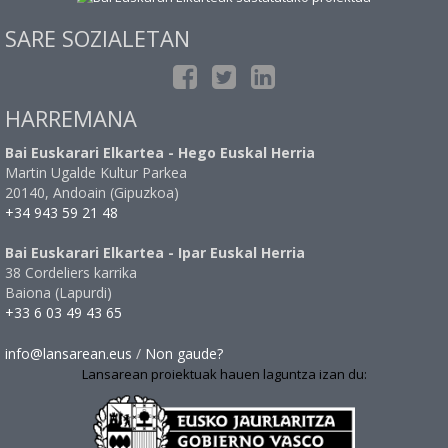
SARE SOZIALETAN
HARREMANA
Bai Euskarari Elkartea - Hego Euskal Herria
Martin Ugalde Kultur Parkea
20140, Andoain (Gipuzkoa)
+34 943 59 21 48
Bai Euskarari Elkartea - Ipar Euskal Herria
38 Cordeliers karrika
Baiona (Lapurdi)
+33 6 03 49 43 65
info@lansarean.eus
/
Non gaude?
Lansarean proiektuak hauen laguntza izan du: