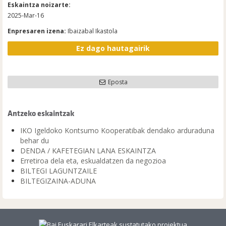
Eskaintza noizarte:
2025-Mar-16
Enpresaren izena:
Ibaizabal Ikastola
Ez dago hautagairik
Eposta
Antzeko eskaintzak
IKO Igeldoko Kontsumo Kooperatibak dendako arduraduna
behar du
DENDA / KAFETEGIAN LANA ESKAINTZA
Erretiroa dela eta, eskualdatzen da negozioa
BILTEGI LAGUNTZAILE
BILTEGIZAINA-ADUNA