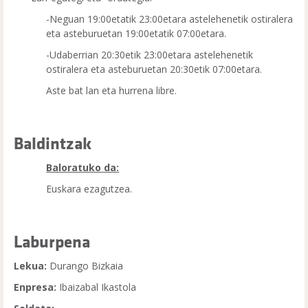
-Neguan 19:00etatik 23:00etara astelehenetik ostiralera
eta asteburuetan 19:00etatik 07:00etara.
-Udaberrian 20:30etik 23:00etara astelehenetik
ostiralera eta asteburuetan 20:30etik 07:00etara.
Aste bat lan eta hurrena libre.
Baldintzak
Baloratuko da:
Euskara ezagutzea.
Laburpena
Lekua:
Durango Bizkaia
Enpresa:
Ibaizabal Ikastola