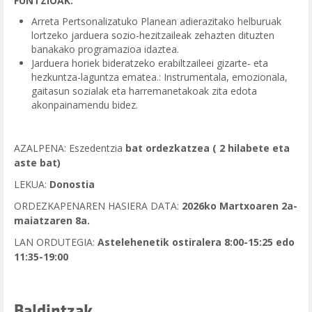
FUNTZIOAK:
Arreta Pertsonalizatuko Planean adierazitako helburuak
lortzeko jarduera sozio-hezitzaileak zehazten dituzten
banakako programazioa idaztea.
Jarduera horiek bideratzeko erabiltzaileei gizarte- eta
hezkuntza-laguntza ematea.: Instrumentala, emozionala,
gaitasun sozialak eta harremanetakoak zita edota
akonpainamendu bidez.
AZALPENA: Eszedentzia
bat ordezkatzea ( 2 hilabete eta
aste bat)
LEKUA:
Donostia
ORDEZKAPENAREN HASIERA DATA:
2026ko Martxoaren 2a-
maiatzaren 8a.
LAN ORDUTEGIA:
Astelehenetik ostiralera 8:00-15:25 edo
11:35-19:00
Baldintzak