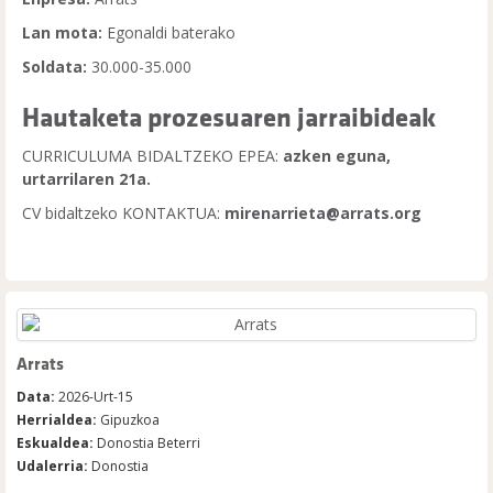
Lan mota:
Egonaldi baterako
Soldata:
30.000-35.000
Hautaketa prozesuaren jarraibideak
CURRICULUMA BIDALTZEKO EPEA:
azken eguna,
urtarrilaren 21a.
CV bidaltzeko KONTAKTUA:
mirenarrieta@arrats.org
Arrats
Data:
2026-Urt-15
Herrialdea:
Gipuzkoa
Eskualdea:
Donostia Beterri
Udalerria:
Donostia