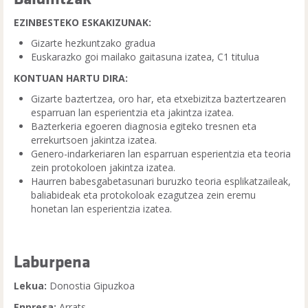
EZINBESTEKO ESKAKIZUNAK:
Gizarte hezkuntzako gradua
Euskarazko goi mailako gaitasuna izatea, C1 titulua
KONTUAN HARTU DIRA:
Gizarte baztertzea, oro har, eta etxebizitza baztertzearen
esparruan lan esperientzia eta jakintza izatea.
Bazterkeria egoeren diagnosia egiteko tresnen eta
errekurtsoen jakintza izatea.
Genero-indarkeriaren lan esparruan esperientzia eta teoria
zein protokoloen jakintza izatea.
Haurren babesgabetasunari buruzko teoria esplikatzaileak,
baliabideak eta protokoloak ezagutzea zein eremu
honetan lan esperientzia izatea.
Laburpena
Lekua:
Donostia Gipuzkoa
Enpresa:
Arrats