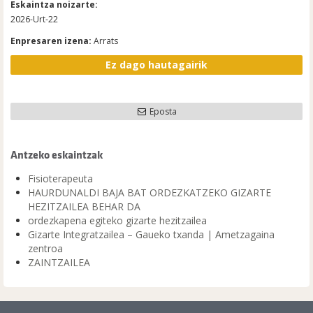
Eskaintza noizarte:
2026-Urt-22
Enpresaren izena:
Arrats
Ez dago hautagairik
Eposta
Antzeko eskaintzak
Fisioterapeuta
HAURDUNALDI BAJA BAT ORDEZKATZEKO GIZARTE
HEZITZAILEA BEHAR DA
ordezkapena egiteko gizarte hezitzailea
Gizarte Integratzailea – Gaueko txanda | Ametzagaina
zentroa
ZAINTZAILEA