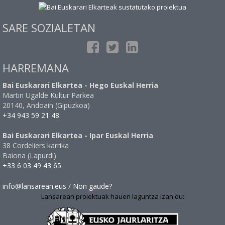
SARE SOZIALETAN
HARREMANA
Bai Euskarari Elkartea - Hego Euskal Herria
Martin Ugalde Kultur Parkea
20140, Andoain (Gipuzkoa)
+34 943 59 21 48
Bai Euskarari Elkartea - Ipar Euskal Herria
38 Cordeliers karrika
Baiona (Lapurdi)
+33 6 03 49 43 65
info@lansarean.eus
/
Non gaude?
Lansarean proiektuak hauen laguntza izan du: