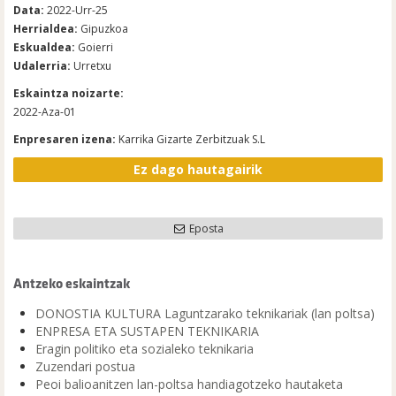
Data:
2022-Urr-25
Herrialdea:
Gipuzkoa
Eskualdea:
Goierri
Udalerria:
Urretxu
Eskaintza noizarte:
2022-Aza-01
Enpresaren izena:
Karrika Gizarte Zerbitzuak S.L
Ez dago hautagairik
Eposta
Antzeko eskaintzak
DONOSTIA KULTURA Laguntzarako teknikariak (lan poltsa)
ENPRESA ETA SUSTAPEN TEKNIKARIA
Eragin politiko eta sozialeko teknikaria
Zuzendari postua
Peoi balioanitzen lan-poltsa handiagotzeko hautaketa