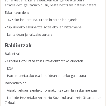
aurreikuspena. Lana asteazken eta igande bitartean,
arratsaldez, gauzatuko duzu, beste hezitzaile batekin batera.
Eskaintzen dena:
- %25eko lan jarduna. Hilean bi astez lan eginda
- Gipuzkoako eskuhartze sozialeko lan hitzarmena
- Lantaldean jarraitzeko aukera
Baldintzak
Baldintzak:
- Gradua Hezkuntza zein Giza-zientzietako arloetan
- EGA
- Harremanetarako eta lantaldean aritzeko gaitasuna
Baloratuko da:
- Aisialdi arloan izandako formakuntza zein lan eskarmentua
- Lanbide Heziketako Animazio Soziokulturala zein Gizarteratze
Zikloak