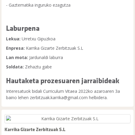
- Gaztematika inguruko ezagutza
Laburpena
Lekua:
Urretxu Gipuzkoa
Enpresa:
Karrika Gizarte Zerbitzuak S.L
Lan mota:
Jardunaldi laburra
Soldata:
Zehaztu gabe
Hautaketa prozesuaren jarraibideak
Interesatuok bidali Curriculum Vitaea 2022ko azaroaren 3a
baino lehen zerbitzuak.karrika@gmail.com helbidera.
Karrika Gizarte Zerbitzuak S.L