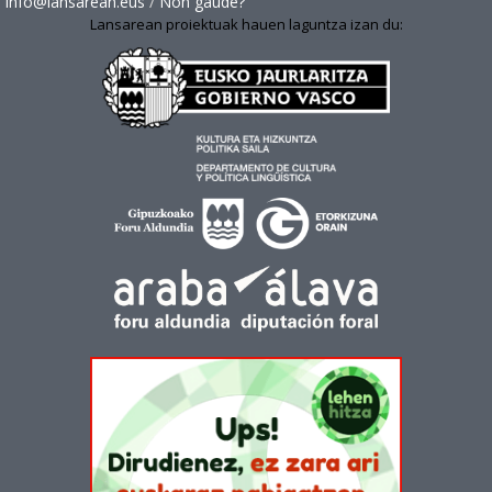
info@lansarean.eus
/
Non gaude?
Lansarean proiektuak hauen laguntza izan du: