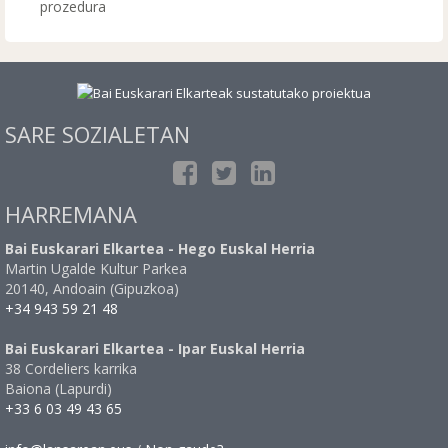
prozedura
SARE SOZIALETAN
HARREMANA
Bai Euskarari Elkartea - Hego Euskal Herria
Martin Ugalde Kultur Parkea
20140, Andoain (Gipuzkoa)
+34 943 59 21 48
Bai Euskarari Elkartea - Ipar Euskal Herria
38 Cordeliers karrika
Baiona (Lapurdi)
+33 6 03 49 43 65