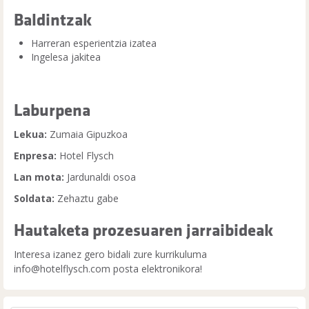
Baldintzak
Harreran esperientzia izatea
Ingelesa jakitea
Laburpena
Lekua:
Zumaia Gipuzkoa
Enpresa:
Hotel Flysch
Lan mota:
Jardunaldi osoa
Soldata:
Zehaztu gabe
Hautaketa prozesuaren jarraibideak
Interesa izanez gero bidali zure kurrikuluma
info@hotelflysch.com posta elektronikora!