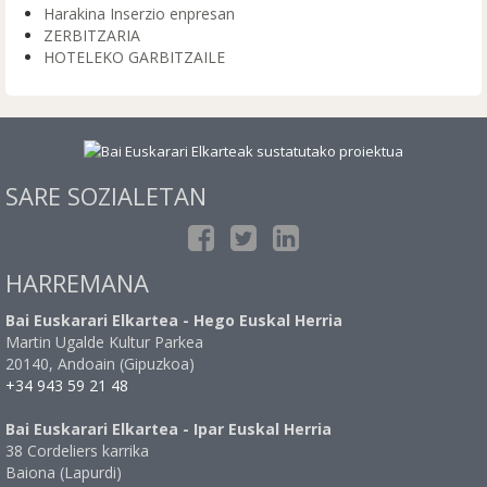
Harakina Inserzio enpresan
ZERBITZARIA
HOTELEKO GARBITZAILE
SARE SOZIALETAN
HARREMANA
Bai Euskarari Elkartea - Hego Euskal Herria
Martin Ugalde Kultur Parkea
20140, Andoain (Gipuzkoa)
+34 943 59 21 48
Bai Euskarari Elkartea - Ipar Euskal Herria
38 Cordeliers karrika
Baiona (Lapurdi)