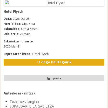
Hotel Flysch
Data:
2026-Ots-25
Herrialdea:
Gipuzkoa
Eskualdea:
Urola Kosta
Udalerria:
Zumaia
Eskaintza noizarte:
2026-Mar-31
Enpresaren izena:
Hotel Flysch
Ez dago hautagairik
Eposta
Antzeko eskaintzak
Tabernako langilea
SUKALDARI BILA GABILTZA