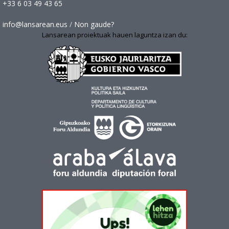
+33 6 03 49 43 65
info@lansarean.eus
/
Non gaude?
Lansarean proiektuak hauen laguntza izan du: