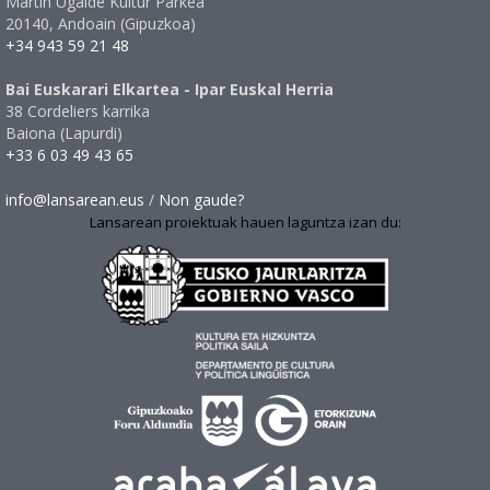
Martin Ugalde Kultur Parkea
20140, Andoain (Gipuzkoa)
+34 943 59 21 48
Bai Euskarari Elkartea - Ipar Euskal Herria
38 Cordeliers karrika
Baiona (Lapurdi)
+33 6 03 49 43 65
info@lansarean.eus
/
Non gaude?
Lansarean proiektuak hauen laguntza izan du: