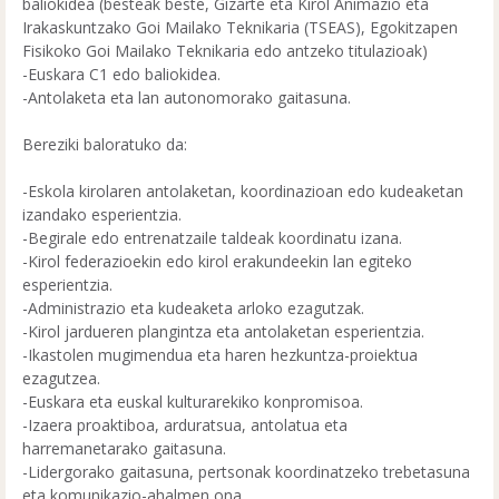
baliokidea (besteak beste, Gizarte eta Kirol Animazio eta
Irakaskuntzako Goi Mailako Teknikaria (TSEAS), Egokitzapen
Fisikoko Goi Mailako Teknikaria edo antzeko titulazioak)
-Euskara C1 edo baliokidea.
-Antolaketa eta lan autonomorako gaitasuna.
Bereziki baloratuko da:
-Eskola kirolaren antolaketan, koordinazioan edo kudeaketan
izandako esperientzia.
-Begirale edo entrenatzaile taldeak koordinatu izana.
-Kirol federazioekin edo kirol erakundeekin lan egiteko
esperientzia.
-Administrazio eta kudeaketa arloko ezagutzak.
-Kirol jardueren plangintza eta antolaketan esperientzia.
-Ikastolen mugimendua eta haren hezkuntza-proiektua
ezagutzea.
-Euskara eta euskal kulturarekiko konpromisoa.
-Izaera proaktiboa, arduratsua, antolatua eta
harremanetarako gaitasuna.
-Lidergorako gaitasuna, pertsonak koordinatzeko trebetasuna
eta komunikazio-ahalmen ona.