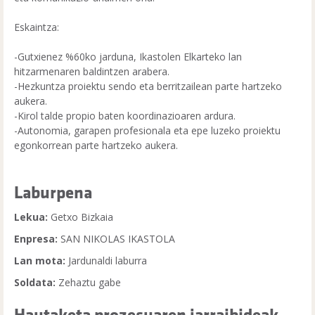
Eskaintza:
-Gutxienez %60ko jarduna, Ikastolen Elkarteko lan
hitzarmenaren baldintzen arabera.
-Hezkuntza proiektu sendo eta berritzailean parte hartzeko
aukera.
-Kirol talde propio baten koordinazioaren ardura.
-Autonomia, garapen profesionala eta epe luzeko proiektu
egonkorrean parte hartzeko aukera.
Laburpena
Lekua:
Getxo Bizkaia
Enpresa:
SAN NIKOLAS IKASTOLA
Lan mota:
Jardunaldi laburra
Soldata:
Zehaztu gabe
Hautaketa prozesuaren jarraibideak