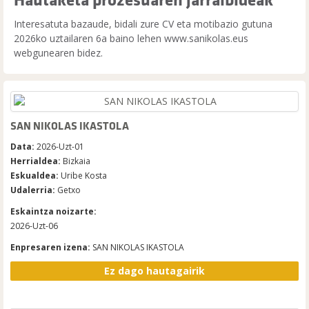
Interesatuta bazaude, bidali zure CV eta motibazio gutuna
2026ko uztailaren 6a baino lehen www.sanikolas.eus
webgunearen bidez.
SAN NIKOLAS IKASTOLA
Data:
2026-Uzt-01
Herrialdea:
Bizkaia
Eskualdea:
Uribe Kosta
Udalerria:
Getxo
Eskaintza noizarte:
2026-Uzt-06
Enpresaren izena:
SAN NIKOLAS IKASTOLA
Ez dago hautagairik