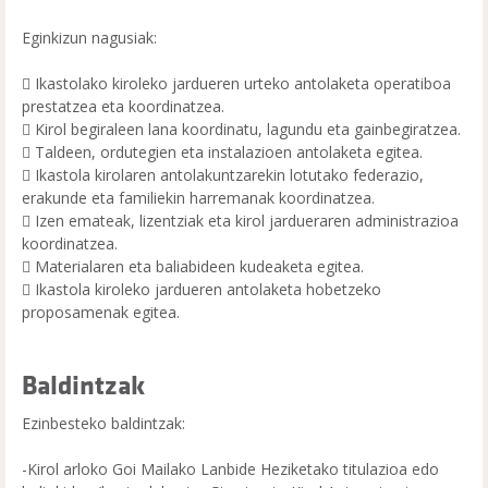
Eginkizun nagusiak:
 Ikastolako kiroleko jardueren urteko antolaketa operatiboa
prestatzea eta koordinatzea.
 Kirol begiraleen lana koordinatu, lagundu eta gainbegiratzea.
 Taldeen, ordutegien eta instalazioen antolaketa egitea.
 Ikastola kirolaren antolakuntzarekin lotutako federazio,
erakunde eta familiekin harremanak koordinatzea.
 Izen emateak, lizentziak eta kirol jardueraren administrazioa
koordinatzea.
 Materialaren eta baliabideen kudeaketa egitea.
 Ikastola kiroleko jardueren antolaketa hobetzeko
proposamenak egitea.
Baldintzak
Ezinbesteko baldintzak:
-Kirol arloko Goi Mailako Lanbide Heziketako titulazioa edo