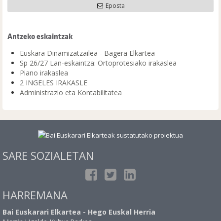
Eposta
Antzeko eskaintzak
Euskara Dinamizatzailea - Bagera Elkartea
Sp 26/27 Lan-eskaintza: Ortoprotesiako irakaslea
Piano irakaslea
2 INGELES IRAKASLE
Administrazio eta Kontabilitatea
SARE SOZIALETAN
HARREMANA
Bai Euskarari Elkartea - Hego Euskal Herria