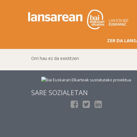
ZER DA LAN
Orri hau ez da existitzen
SARE SOZIALETAN