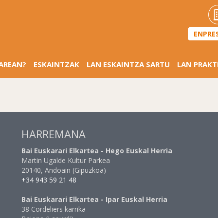
ENPRE
SAREAN?
ESKAINTZAK
LAN ESKAINTZA SARTU
LAN PRAKT
HARREMANA
Bai Euskarari Elkartea - Hego Euskal Herria
Martin Ugalde Kultur Parkea
20140, Andoain (Gipuzkoa)
+34 943 59 21 48
Bai Euskarari Elkartea - Ipar Euskal Herria
38 Cordeliers karrika