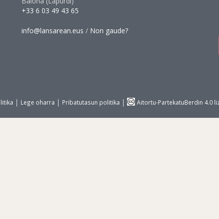
Baiona (Lapurdi)
+33 6 03 49 43 65
info@lansarean.eus
/
Non gaude?
|
|
|
itika
Lege oharra
Pribatutasun politika
Aitortu-PartekatuBerdin 4.0 li