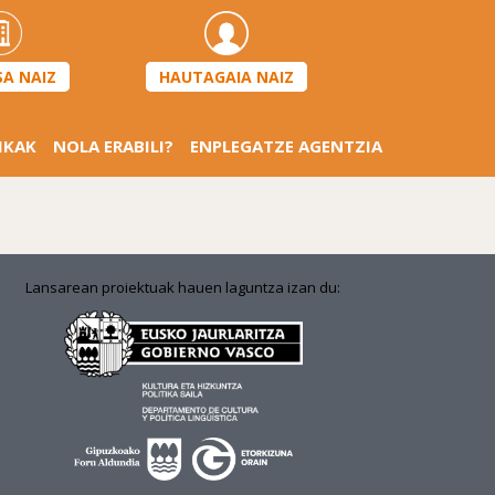
HAUTAGAIA NAIZ
SA NAIZ
IKAK
NOLA ERABILI?
ENPLEGATZE AGENTZIA
Lansarean proiektuak hauen laguntza izan du: