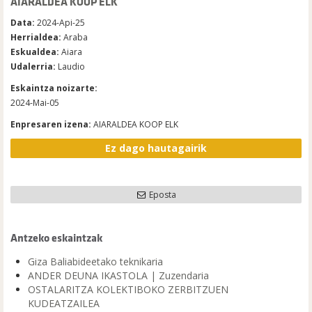
AIARALDEA KOOP ELK
Data:
2024-Api-25
Herrialdea:
Araba
Eskualdea:
Aiara
Udalerria:
Laudio
Eskaintza noizarte:
2024-Mai-05
Enpresaren izena:
AIARALDEA KOOP ELK
Ez dago hautagairik
Eposta
Antzeko eskaintzak
Giza Baliabideetako teknikaria
ANDER DEUNA IKASTOLA | Zuzendaria
OSTALARITZA KOLEKTIBOKO ZERBITZUEN
KUDEATZAILEA