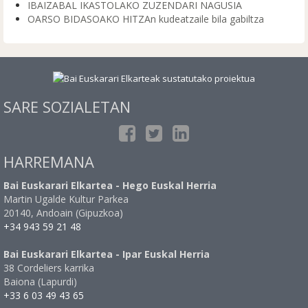
IBAIZABAL IKASTOLAKO ZUZENDARI NAGUSIA
OARSO BIDASOAKO HITZAn kudeatzaile bila gabiltza
SARE SOZIALETAN
HARREMANA
Bai Euskarari Elkartea - Hego Euskal Herria
Martin Ugalde Kultur Parkea
20140, Andoain (Gipuzkoa)
+34 943 59 21 48
Bai Euskarari Elkartea - Ipar Euskal Herria
38 Cordeliers karrika
Baiona (Lapurdi)
+33 6 03 49 43 65