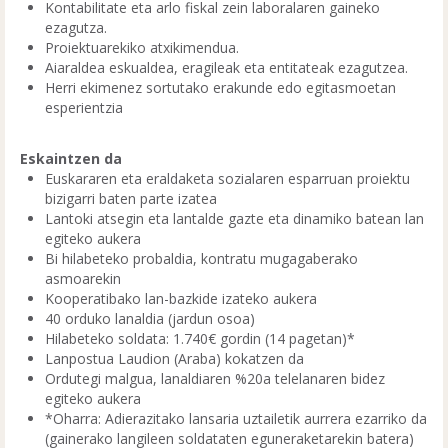
Kontabilitate eta arlo fiskal zein laboralaren gaineko
ezagutza.
Proiektuarekiko atxikimendua.
Aiaraldea eskualdea, eragileak eta entitateak ezagutzea.
Herri ekimenez sortutako erakunde edo egitasmoetan
esperientzia
Eskaintzen da
Euskararen eta eraldaketa sozialaren esparruan proiektu
bizigarri baten parte izatea
Lantoki atsegin eta lantalde gazte eta dinamiko batean lan
egiteko aukera
Bi hilabeteko probaldia, kontratu mugagaberako
asmoarekin
Kooperatibako lan-bazkide izateko aukera
40 orduko lanaldia (jardun osoa)
Hilabeteko soldata: 1.740€ gordin (14 pagetan)*
Lanpostua Laudion (Araba) kokatzen da
Ordutegi malgua, lanaldiaren %20a telelanaren bidez
egiteko aukera
*Oharra: Adierazitako lansaria uztailetik aurrera ezarriko da
(gainerako langileen soldataten eguneraketarekin batera)