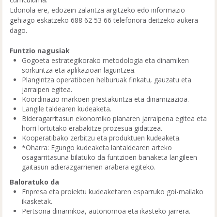
Edonola ere, edozein zalantza argitzeko edo informazio
gehiago eskatzeko 688 62 53 66 telefonora deitzeko aukera
dago.
Funtzio nagusiak
Gogoeta estrategikorako metodologia eta dinamiken
sorkuntza eta aplikazioan laguntzea.
Plangintza operatiboen helburuak finkatu, gauzatu eta
jarraipen egitea.
Koordinazio markoen prestakuntza eta dinamizazioa.
Langile taldearen kudeaketa.
Bideragarritasun ekonomiko planaren jarraipena egitea eta
horri lortutako erabakitze prozesua gidatzea.
Kooperatibako zerbitzu eta produktuen kudeaketa.
*Oharra: Egungo kudeaketa lantaldearen arteko
osagarritasuna bilatuko da funtzioen banaketa langileen
gaitasun adierazgarrienen arabera egiteko.
Baloratuko da
Enpresa eta proiektu kudeaketaren esparruko goi-mailako
ikasketak.
Pertsona dinamikoa, autonomoa eta ikasteko jarrera.