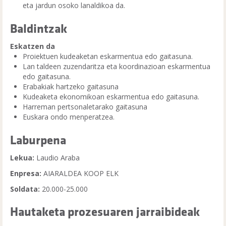
eta jardun osoko lanaldikoa da.
Baldintzak
Eskatzen da
Proiektuen kudeaketan eskarmentua edo gaitasuna.
Lan taldeen zuzendaritza eta koordinazioan eskarmentua
edo gaitasuna.
Erabakiak hartzeko gaitasuna
Kudeaketa ekonomikoan eskarmentua edo gaitasuna.
Harreman pertsonaletarako gaitasuna
Euskara ondo menperatzea.
Laburpena
Lekua:
Laudio Araba
Enpresa:
AIARALDEA KOOP ELK
Soldata:
20.000-25.000
Hautaketa prozesuaren jarraibideak