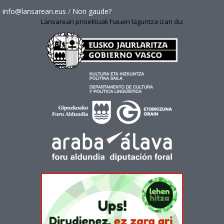
info@lansarean.eus
/
Non gaude?
Lansarean proiektuak hauen laguntza izan du: