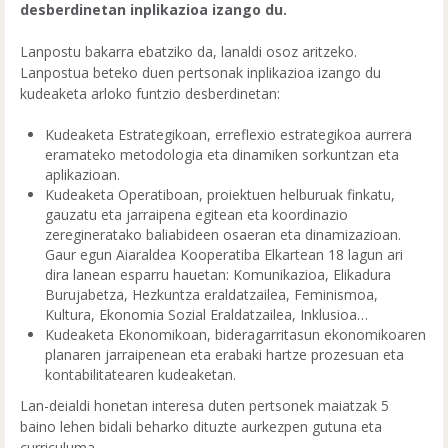
desberdinetan inplikazioa izango du.
Lanpostu bakarra ebatziko da, lanaldi osoz aritzeko.
Lanpostua beteko duen pertsonak inplikazioa izango du
kudeaketa arloko funtzio desberdinetan:
Kudeaketa Estrategikoan, erreflexio estrategikoa aurrera
eramateko metodologia eta dinamiken sorkuntzan eta
aplikazioan.
Kudeaketa Operatiboan, proiektuen helburuak finkatu,
gauzatu eta jarraipena egitean eta koordinazio
zeregineratako baliabideen osaeran eta dinamizazioan.
Gaur egun Aiaraldea Kooperatiba Elkartean 18 lagun ari
dira lanean esparru hauetan: Komunikazioa, Elikadura
Burujabetza, Hezkuntza eraldatzailea, Feminismoa,
Kultura, Ekonomia Sozial Eraldatzailea, Inklusioa…
Kudeaketa Ekonomikoan, bideragarritasun ekonomikoaren
planaren jarraipenean eta erabaki hartze prozesuan eta
kontabilitatearen kudeaketan.
Lan-deialdi honetan interesa duten pertsonek maiatzak 5
baino lehen bidali beharko dituzte aurkezpen gutuna eta
curriculuma.