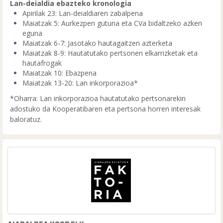
Lan-deialdia ebazteko kronologia
Apirilak 23: Lan-deialdiaren zabalpena
Maiatzak 5: Aurkezpen gutuna eta CVa bidaltzeko azken
eguna
Maiatzak 6-7: Jasotako hautagaitzen azterketa
Maiatzak 8-9: Hautatutako pertsonen elkarrizketak eta
hautafrogak
Maiatzak 10: Ebazpena
Maiatzak 13-20: Lan inkorporazioa*
*Oharra: Lan inkorporazioa hautatutako pertsonarekin
adostuko da Kooperatibaren eta pertsona horren interesak
baloratuz.