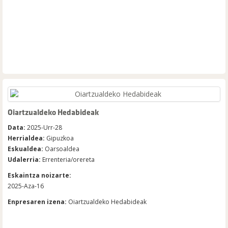
Oiartzualdeko Hedabideak
Data:
2025-Urr-28
Herrialdea:
Gipuzkoa
Eskualdea:
Oarsoaldea
Udalerria:
Errenteria/orereta
Eskaintza noizarte:
2025-Aza-16
Enpresaren izena:
Oiartzualdeko Hedabideak