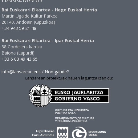
Bai Euskarari Elkartea - Hego Euskal Herria
Martin Ugalde Kultur Parkea
20140, Andoain (Gipuzkoa)
+34 943 59 21 48
Bai Euskarari Elkartea - Ipar Euskal Herria
38 Cordeliers karrika
Baiona (Lapurdi)
+33 6 03 49 43 65
info@lansarean.eus
/
Non gaude?
Lansarean proiektuak hauen laguntza izan du: