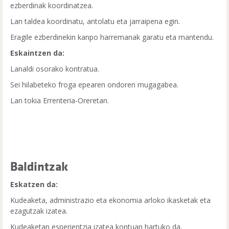
ezberdinak koordinatzea.
Lan taldea koordinatu, antolatu eta jarraipena egin.
Eragile ezberdinekin kanpo harremanak garatu eta mantendu.
Eskaintzen da:
Lanaldi osorako kontratua.
Sei hilabeteko froga epearen ondoren mugagabea.
Lan tokia Errenteria-Oreretan.
Baldintzak
Eskatzen da:
Kudeaketa, administrazio eta ekonomia arloko ikasketak eta
ezagutzak izatea.
Kudeaketan esperientzia izatea kontuan hartuko da.