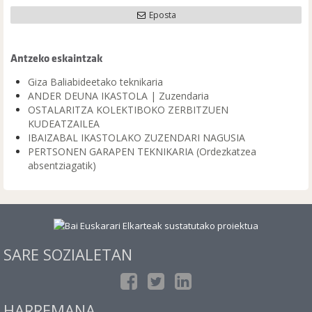
Eposta
Antzeko eskaintzak
Giza Baliabideetako teknikaria
ANDER DEUNA IKASTOLA | Zuzendaria
OSTALARITZA KOLEKTIBOKO ZERBITZUEN
KUDEATZAILEA
IBAIZABAL IKASTOLAKO ZUZENDARI NAGUSIA
PERTSONEN GARAPEN TEKNIKARIA (Ordezkatzea
absentziagatik)
SARE SOZIALETAN
HARREMANA