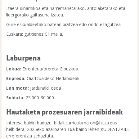
Izaera dinamikoa eta harremanetarako, antolaketarako eta
lidergorako gaitasuna izatea.
Gure eskualdeetako batean bizitzea edo ondo ezagutzea.
Euskara: gutxienez C1 maila.
Laburpena
Lekua:
Errenteria/orereta Gipuzkoa
Enpresa:
Oiartzualdeko Hedabideak
Lan mota:
Jardunaldi osoa
Soldata:
25.000-30.000
Hautaketa prozesuaren jarraibideak
Interesa baldin baduzu, bidali curriculuma
oh@hitza.eus
helbidera, 2025eko azaroaren 16a baino lehen KUDEATZAILE
erreferentzia zehaztuta.