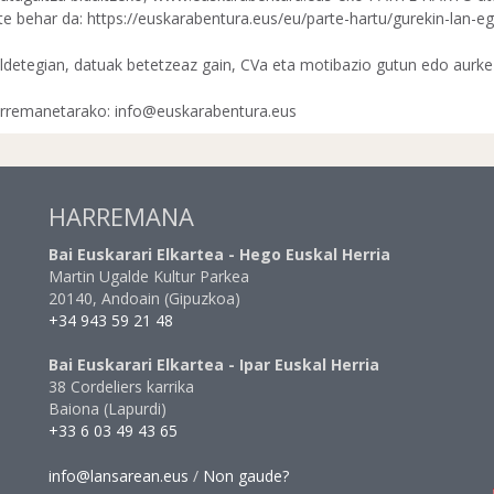
te behar da: https://euskarabentura.eus/eu/parte-hartu/gurekin-lan-eg
ldetegian, datuak betetzeaz gain, CVa eta motibazio gutun edo aurkez
rremanetarako: info@euskarabentura.eus
HARREMANA
Bai Euskarari Elkartea - Hego Euskal Herria
Martin Ugalde Kultur Parkea
20140, Andoain (Gipuzkoa)
+34 943 59 21 48
Bai Euskarari Elkartea - Ipar Euskal Herria
38 Cordeliers karrika
Baiona (Lapurdi)
+33 6 03 49 43 65
info@lansarean.eus
/
Non gaude?