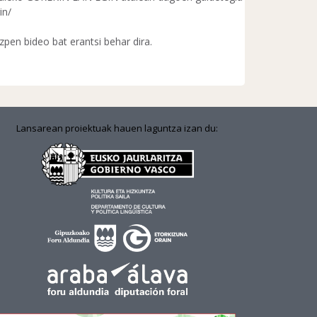
in/
pen bideo bat erantsi behar dira.
Lansarean proiektuak hauen laguntza izan du: