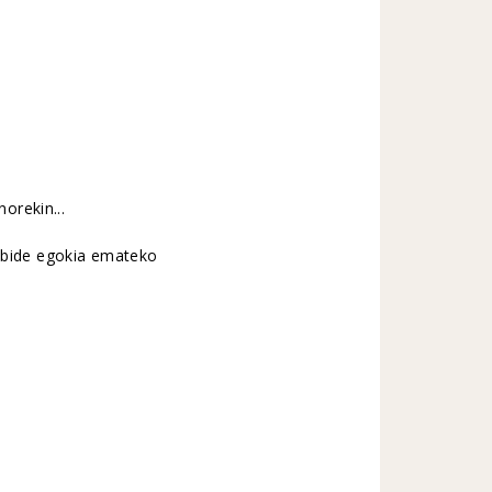
orekin...
rabide egokia emateko