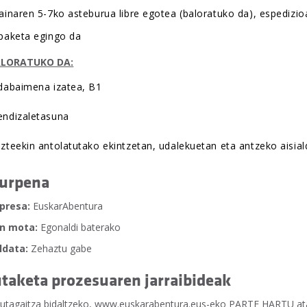
ainaren 5-7ko asteburua libre egotea (baloratuko da), espedizio
paketa egingo da
ALORATUKO DA:
dabaimena izatea, B1
ndizaletasuna
zteekin antolatutako ekintzetan, udalekuetan eta antzeko aisia
urpena
presa:
EuskarAbentura
n mota:
Egonaldi baterako
ldata:
Zehaztu gabe
taketa prozesuaren jarraibideak
utagaitza bidaltzeko, www.euskarabentura.eus-eko PARTE HARTU at