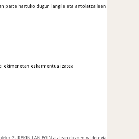
an parte hartuko dugun langile eta antolatzaileen
ldi ekimenetan eskarmentua izatea
aleko GUREKIN LAN EGIN atalean dagoen galdetegia