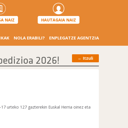
HAUTAGAIA NAIZ
SA NAIZ
IKAK
NOLA ERABILI?
ENPLEGATZE AGENTZIA
edizioa 2026!
←
Itzuli
-17 urteko 127 gazterekin Euskal Herria oinez eta