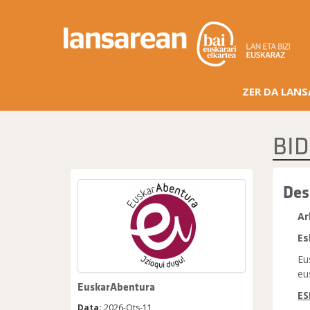
ZER DA LAN
BID
Des
Ar
Es
Eu
eu
EuskarAbentura
ES
Data:
2026-Ots-11