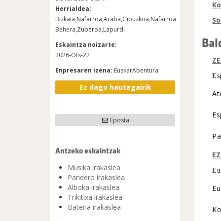
Ko
Herrialdea:
Bizkaia,Nafarroa,Araba,Gipuzkoa,Nafarroa
So
Behera,Zuberoa,Lapurdi
Bal
Eskaintza noizarte:
2026-Ots-22
ZE
Enpresaren izena:
EuskarAbentura
Es
Ez dago hautagairik
At
Es
Eposta
Pa
Antzeko eskaintzak
E
Musika irakaslea
Eu
Pandero irakaslea
Alboka irakaslea
Eu
Trikitixa irakaslea
Bateria irakaslea
Ko