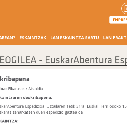
ENPRE
SAREAN?
ESKAINTZAK
LAN ESKAINTZA SARTU
LAN PRAKT
EOGILEA - EuskarAbentura Esp
kribapena
loa:
Elkarteak / Aisialdia
kaintzaren deskribapena:
skarAbentura Espedizioa, Uztailaren 1etik 31ra, Euskal Herri osoko 15
skaraz zeharkatzen duen espedizio gaztea da.
KAINTZA: