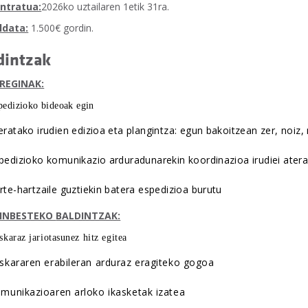
ntratua:
2026ko uztailaren 1etik 31ra.
ldata:
1.500€ gordin.
dintzak
REGINAK:
pedizioko bideoak egin
eratako irudien edizioa eta plangintza: egun bakoitzean zer, noiz, n
pedizioko komunikazio arduradunarekin koordinazioa irudiei ate
rte-hartzaile guztiekin batera espedizioa burutu
ZINBESTEKO
BALDINTZAK:
skaraz jariotasunez hitz egitea
skararen erabileran arduraz eragiteko gogoa
munikazioaren arloko ikasketak izatea