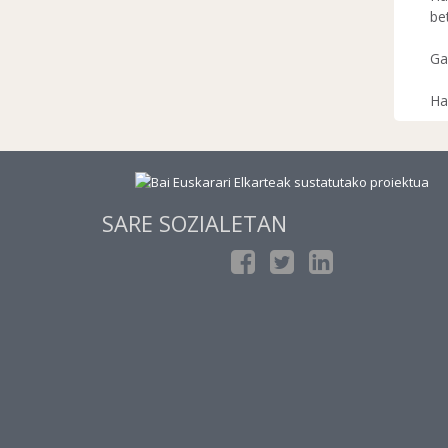
be
Ga
Ha
SARE SOZIALETAN