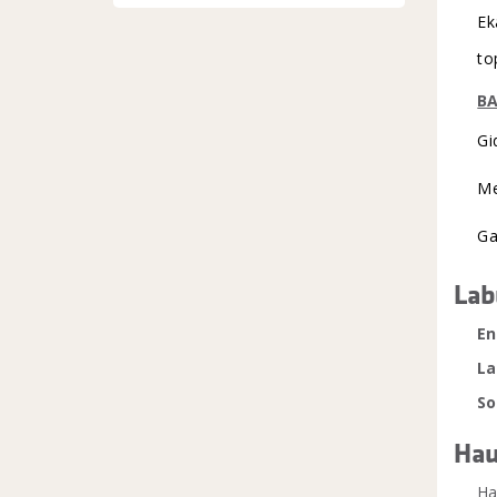
Ek
to
B
Gi
Me
Ga
Lab
En
La
So
Hau
Ha