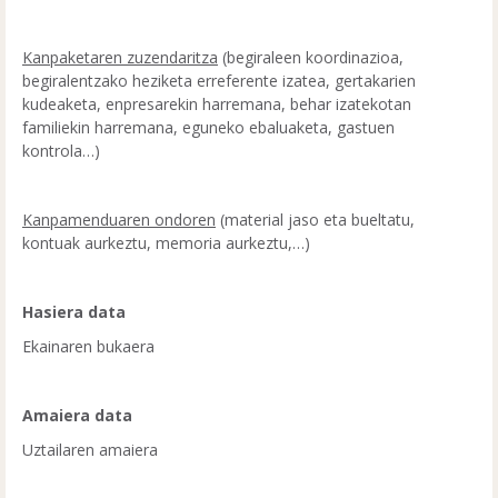
Kanpaketaren zuzendaritza
(begiraleen koordinazioa,
begiralentzako heziketa erreferente izatea, gertakarien
kudeaketa, enpresarekin harremana, behar izatekotan
familiekin harremana, eguneko ebaluaketa, gastuen
kontrola…)
Kanpamenduaren ondoren
(material jaso eta bueltatu,
kontuak aurkeztu, memoria aurkeztu,…)
Hasiera data
Ekainaren bukaera
Amaiera data
Uztailaren amaiera