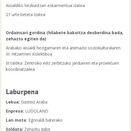
Aisialdiko hezkuntzan eskarmentua izatea.
21 urte beteta izatea
Ordainsari gordina (hilabete bakoitza desberdina bada,
zehaztu egiten da)
Arabako aisialdi hezigarriaren eta animazio soziokulturalaren
III. Hitzarmen Kolektiboa
III taldea: Zentroko edo zerbitzuko jardueren eta proiektuen
koordinatzailea
Laburpena
Lekua:
Gasteiz Araba
Enpresa:
LUDOLAND
Lan mota:
Egonaldi baterako
Soldata:
Zehaztu gabe