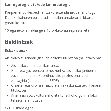
Lan-egutegia eta/edo lan-ordutegia
Kanpamendu desbedinentzako zuzendariak behar ditugu.
Denak ekainaren bukaeratik uztailan amaieraren bitartean
garatuko dira.
10 eguneko lan aldia gehi 10 orduko aurreprestaketa
Baldintzak
Eskakizunak:
Aisialdiko zuzendari gisa lan egiteko titulazioa (hauetako bat):
Aisialdiko zuzendari ikastaroa.
Haur eta gazteentzako hezkuntza-aisialdiko jardueren
zuzendaritza eta koordinazioko profesionaltasun-
ziurtagiria (Lanbide edo SEPE)
Gizarte- eta kirol-animazio eta irakaskuntza teknikariaren
titulazioa.
Animazio soziokulturaleko eta turistikoko goi-mailako
teknikariaren titulua.
C-1 Euskara agiria.