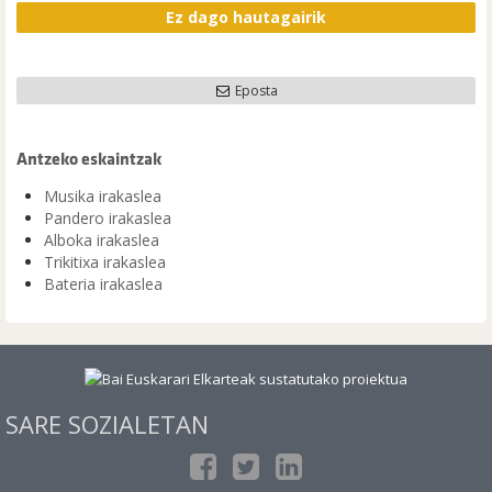
Ez dago hautagairik
Eposta
Antzeko eskaintzak
Musika irakaslea
Pandero irakaslea
Alboka irakaslea
Trikitixa irakaslea
Bateria irakaslea
SARE SOZIALETAN