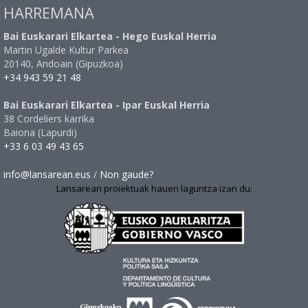
HARREMANA
Bai Euskarari Elkartea - Hego Euskal Herria
Martin Ugalde Kultur Parkea
20140, Andoain (Gipuzkoa)
+34 943 59 21 48
Bai Euskarari Elkartea - Ipar Euskal Herria
38 Cordeliers karrika
Baiona (Lapurdi)
+33 6 03 49 43 65
info@lansarean.eus
/
Non gaude?
Lansarean proiektuak hauen laguntza izan du: