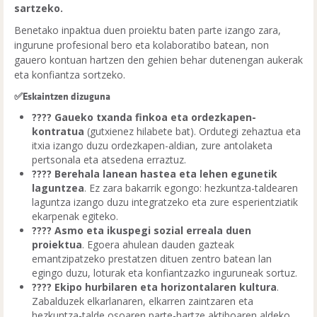
sartzeko.
Benetako inpaktua duen proiektu baten parte izango zara,
ingurune profesional bero eta kolaboratibo batean, non
gauero kontuan hartzen den gehien behar dutenengan aukerak
eta konfiantza sortzeko.
✅Eskaintzen dizuguna
???? Gaueko txanda finkoa eta ordezkapen-
kontratua
(gutxienez hilabete bat). Ordutegi zehaztua eta
itxia izango duzu ordezkapen-aldian, zure antolaketa
pertsonala eta atsedena erraztuz.
???? Berehala lanean hastea eta lehen egunetik
laguntzea
. Ez zara bakarrik egongo: hezkuntza-taldearen
laguntza izango duzu integratzeko eta zure esperientziatik
ekarpenak egiteko.
???? Asmo eta ikuspegi sozial erreala duen
proiektua
. Egoera ahulean dauden gazteak
emantzipatzeko prestatzen dituen zentro batean lan
egingo duzu, loturak eta konfiantzazko inguruneak sortuz.
???? Ekipo hurbilaren eta horizontalaren kultura
.
Zabalduzek elkarlanaren, elkarren zaintzaren eta
hezkuntza-talde osoaren parte-hartze aktiboaren aldeko