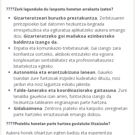
????Zerk lagunduko du lanpostu honetan arrakasta izaten?
Gizarteratzeari buruzko prestakuntza.
Zerbitzuaren
printzipioekin bat datorren hezkuntza-begirada
errespetuzkoa eta egituratua aplikatzeko aukera emango
dizu.
Gizarteratzeko goi mailakoa ezinbesteko
baldintza izango da.
Enpatia eta komunikazio-trebetasunak. Gai izango zara
konfiantza sortzeko, aktiboki entzuteko eta egoera
konplexuetan sentsibilitatez eta profesionaltasunez
bitartekotza egiteko.
Autonomia eta erantzukizuna lanean.
Gaueko
txandan zure funtzioak irizpidez kudeatuko dituzu, noiz
jardun eta noiz laguntza eskatu jakinda.
Talde-lanerako eta koordinaziorako gaitasuna
. Zure
lanaldia gauekoa izan arren, funtsezkoa izango da
hezkuntza-taldearen engranajean parte hartzea.
Gidabaimena
. Zentrora joateko eta kanpoko zereginetan
parte hartzeko erraztasunak emango dizkizu.
????Proiektu honetan parte hartzea gustatuko litzaizuke?
Aukera honek ohiartzun egiten badizu eta esperientzia