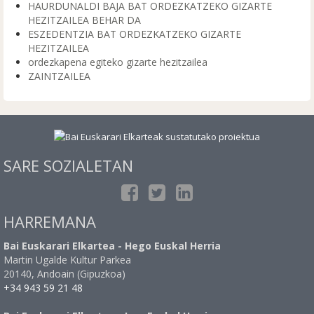
HAURDUNALDI BAJA BAT ORDEZKATZEKO GIZARTE
HEZITZAILEA BEHAR DA
ESZEDENTZIA BAT ORDEZKATZEKO GIZARTE
HEZITZAILEA
ordezkapena egiteko gizarte hezitzailea
ZAINTZAILEA
SARE SOZIALETAN
HARREMANA
Bai Euskarari Elkartea - Hego Euskal Herria
Martin Ugalde Kultur Parkea
20140, Andoain (Gipuzkoa)
+34 943 59 21 48