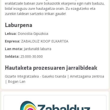
eraldatzaile batean zure bokaziotik ekarpena egin nahi baduzu,
bidal iezaguzu zure hautagaitza orain. Zu ezagutzeko eta
zurekin taldean sartzeko irrikan gaude!
Laburpena
Lekua:
Donostia Gipuzkoa
Enpresa:
ZABALDUZ KOOP ELKARTEA
Lan mota:
Jardunaldi laburra
Soldata:
25.000-30.000
Hautaketa prozesuaren jarraibideak
Gizarte Integratzailea - Gaueko txanda | Ametzagaina zentroa
| Bogan Lan