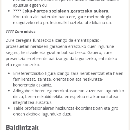
apustua egiten du.
???? Esku-hartze sozialean garatzeko aukera
.
Kontratua aldi baterako bada ere, gure metodologia
ezagutzeko eta profesionalki hazteko ate bikaina da.
???? Zure misioa
Zure zeregina funtsezkoa izango da emantzipazio-
prozesuetan nerabeen garapena erraztuko duen ingurune
seguru, hezitzaile eta gizatiar bat sortzeko. Gauero, zure
presentzia erreferente bat izango da laguntzeko, entzuteko
eta egonkortzeko.
Erreferentziazko figura izango zara nerabeentzat eta haien
familientzat, zaintza, orientazioa eta hezkuntza-
koherentzia eskainiz.
Adingabeei beren egunerokotasunean zuzenean lagunduko
diezu, beren eskubideekiko errespetua eta komunitatean
integratzea sustatuz.
Talde profesionalaren hezkuntza-koordinazioan eta giro
onean aktiboki lagunduko duzu.
Baldintzak