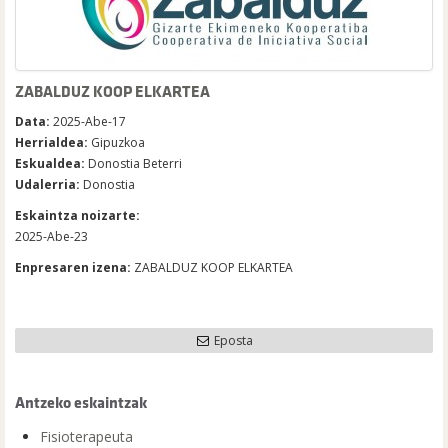
ZABALDUZ KOOP ELKARTEA
Data:
2025-Abe-17
Herrialdea:
Gipuzkoa
Eskualdea:
Donostia Beterri
Udalerria:
Donostia
Eskaintza noizarte:
2025-Abe-23
Enpresaren izena:
ZABALDUZ KOOP ELKARTEA
Eposta
Antzeko eskaintzak
Fisioterapeuta