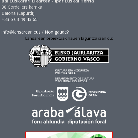
Bai Euskarari Elkartea - Ipar Euskal Herria
38 Cordeliers karrika
Baiona (Lapurdi)
+33 6 03 49 43 65
info@lansarean.eus
/
Non gaude?
Lansarean proiektuak hauen laguntza izan du: