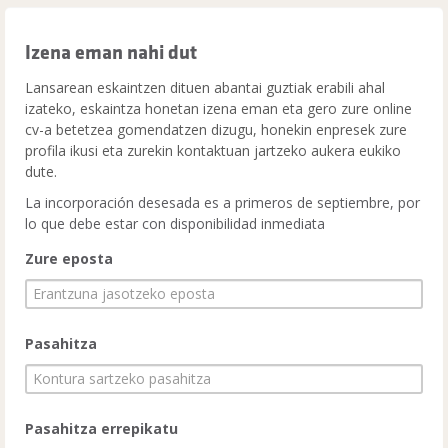
Izena eman nahi dut
Lansarean eskaintzen dituen abantai guztiak erabili ahal
izateko, eskaintza honetan izena eman eta gero zure online
cv-a betetzea gomendatzen dizugu, honekin enpresek zure
profila ikusi eta zurekin kontaktuan jartzeko aukera eukiko
dute.
La incorporación desesada es a primeros de septiembre, por
lo que debe estar con disponibilidad inmediata
Zure eposta
Pasahitza
Pasahitza errepikatu