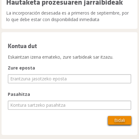
Hautaketa prozesuaren jarraibideak
La incorporación desesada es a primeros de septiembre, por
lo que debe estar con disponibilidad inmediata
Kontua dut
Eskaintzan izena emateko, zure sarbideak sar itzazu.
Zure eposta
Pasahitza