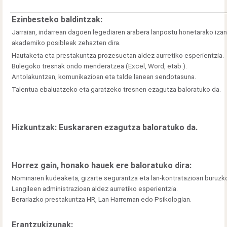
Ezinbesteko baldintzak:
Jarraian, indarrean dagoen legediaren arabera lanpostu honetarako izan
akademiko posibleak zehazten dira.
Hautaketa eta prestakuntza prozesuetan aldez aurretiko esperientzia.
Bulegoko tresnak ondo menderatzea (Excel, Word, etab.).
Antolakuntzan, komunikazioan eta talde lanean sendotasuna.
Talentua ebaluatzeko eta garatzeko tresnen ezagutza baloratuko da.
Hizkuntzak: Euskararen ezagutza baloratuko da.
Horrez gain, honako hauek ere baloratuko dira:
Nominaren kudeaketa, gizarte segurantza eta lan-kontratazioari buruzk
Langileen administrazioan aldez aurretiko esperientzia.
Berariazko prestakuntza HR, Lan Harreman edo Psikologian.
Erantzukizunak: