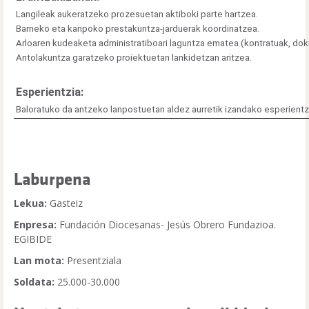
Langileak aukeratzeko prozesuetan aktiboki parte hartzea.
Barneko eta kanpoko prestakuntza-jarduerak koordinatzea.
Arloaren kudeaketa administratiboari laguntza ematea (kontratuak, dok
Antolakuntza garatzeko proiektuetan lankidetzan aritzea.
Esperientzia:
Baloratuko da antzeko lanpostuetan aldez aurretik izandako esperientz
Laburpena
Lekua:
Gasteiz
Enpresa:
Fundación Diocesanas- Jesús Obrero Fundazioa.
EGIBIDE
Lan mota:
Presentziala
Soldata:
25.000-30.000