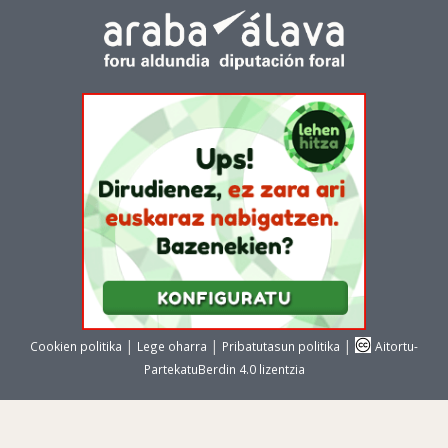
|
|
|
Cookien politika
Lege oharra
Pribatutasun politika
Aitortu-
PartekatuBerdin 4.0 lizentzia