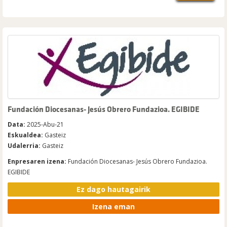
Fundación Diocesanas- Jesús Obrero Fundazioa. EGIBIDE
Data:
2025-Abu-21
Eskualdea:
Gasteiz
Udalerria:
Gasteiz
Enpresaren izena:
Fundación Diocesanas- Jesús Obrero Fundazioa.
EGIBIDE
Ez dago hautagairik
Izena eman