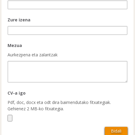
Zure izena
Mezua
Aurkezpena eta zalantzak
CV-a igo
Pdf, doc, docx eta odt dira baimendutako fitxategiak.
Gehienez 2 MB-ko fitxategia.