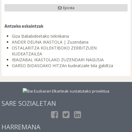
Eposta
Antzeko eskaintzak
Giza Baliabideetako teknikaria
ANDER DEUNA IKASTOLA | Zuzendaria
OSTALARITZA KOLEKTIBOKO ZERBITZUEN
KUDEATZAILEA
IBAIZABAL IKASTOLAKO ZUZENDARI NAGUSIA
OARSO BIDASOAKO HITZAn kudeatzaile bila gabiltza
SARE SOZIALETAN
HARREMANA